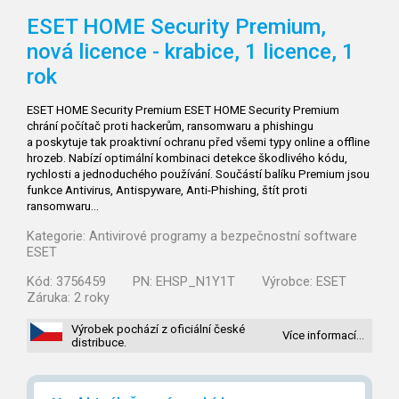
ESET HOME Security Premium,
nová licence - krabice, 1 licence, 1
rok
ESET HOME Security Premium ESET HOME Security Premium
chrání počítač proti hackerům, ransomwaru a phishingu
a poskytuje tak proaktivní ochranu před všemi typy online a offline
hrozeb. Nabízí optimální kombinaci detekce škodlivého kódu,
rychlosti a jednoduchého používání. Součástí balíku Premium jsou
funkce Antivirus, Antispyware, Anti-Phishing, štít proti
ransomwaru…
Kategorie:
Antivirové programy a bezpečnostní software
ESET
Kód:
3756459
PN:
EHSP_N1Y1T
Výrobce:
ESET
Záruka:
2 roky
Výrobek pochází z oficiální české
Více informací…
distribuce.