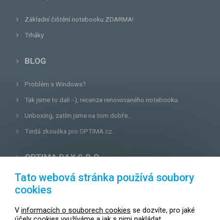
Základní čištění notebooku ZDARMA!
Trháky
BLOG
Problém s Windows?
Tak jsme to dali :-), recenze renovovaného notebooku.
Unboxing, zatím jsme na tom dobře...
Tvrdá zkouška pro OPTIMA.cz...
OPTIMA DAX S.R.O.
Tato webová stránka používá soubory
Lazecká 46/3, 779 00
Olomouc
cookies
E-mail:
prodejna@optima.cz
V
informacích o souborech cookies
se dozvíte, pro jaké
Zákaznická linka: +420 587 407 456
účely cookies využíváme a jak s nimi nakládat.