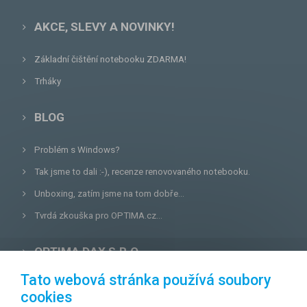
AKCE, SLEVY A NOVINKY!
Základní čištění notebooku ZDARMA!
Trháky
BLOG
Problém s Windows?
Tak jsme to dali :-), recenze renovovaného notebooku.
Unboxing, zatím jsme na tom dobře...
Tvrdá zkouška pro OPTIMA.cz...
OPTIMA DAX S.R.O.
Tato webová stránka používá soubory
Lazecká 46/3, 779 00
Olomouc
cookies
E-mail:
prodejna@optima.cz