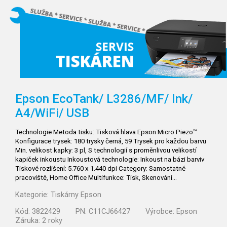
Epson EcoTank/
L3286/MF/
Ink/
A4/WiFi/
USB
Technologie Metoda tisku: Tisková hlava Epson Micro Piezo™
Konfigurace trysek: 180 trysky černá, 59 Trysek pro každou barvu
Min. velikost kapky: 3 pl, S technologií s proměnlivou velikostí
kapiček inkoustu Inkoustová technologie: Inkoust na bázi barviv
Tiskové rozlišení: 5.760 x 1.440 dpi Category: Samostatné
pracoviště, Home Office Multifunkce: Tisk, Skenování…
Kategorie:
Tiskárny Epson
Kód:
3822429
PN:
C11CJ66427
Výrobce:
Epson
Záruka:
2 roky