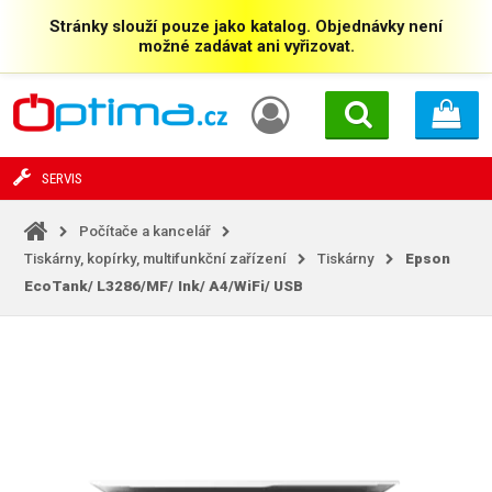
Stránky slouží pouze jako katalog. Objednávky není
možné zadávat ani vyřizovat.
SERVIS
Počítače a kancelář
Tiskárny, kopírky, multifunkční zařízení
Tiskárny
Epson
EcoTank/
L3286/MF/
Ink/
A4/WiFi/
USB