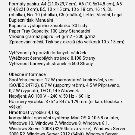
Formáty papíru: A4 (21.0x29,7 cm), A6 (10,5x14,8 cm), A5
(14,8x21,0 cm), B5, 10 x 15 cm, 13 x 18 cm, 16 : 9, DL
(obálka), No. 10 (obálka), C6 (obálka), Letter, Vlastní, Legal
Duplexní tisk: Manuální
Kapacita výstupního zásobníku: 30 Listy
Paper Tray Capacity: 100 Listy Standardní
Vhodná gramáž papíru: 64 g/m2 - 300 g/m2
Zpracování médií: Tisk bez okrajů (do velikosti 10 x 15 cm)
Výtěžnost při použití dodaných nádržek
Výtěžnost černobílých stránek: 8.100 Strany
Výtěžnost barevných stránek: 6.500 Strany
Obecné informace
Spotřeba energie: 12 W (samostatné kopírování, vzor
ISO/IEC 24712), 0,7 W (úsporný režim), 4,5 W Připraveno,
0,2 W (vypnutí), TEC 0,14 kWh/week
Napájení: AC 100 V - 240 V, 50 Hz - 60 Hz
Rozměry výrobku: 375? x 347 x 179 mm (šířka x hloubka x
výška)
Hmotnost výrobku: 4,1 kg
kompatibilní operační systémy: Mac OS X 10.6.8 or later,
Windows 10, Windows 7, Windows 8, Windows 8.1,
Windows Server 2008 (32/64bitová verze), Windows Server
2008 R2, Windows Server 2012 (64bit), Windows Server