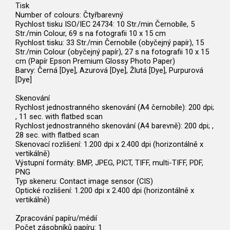
Tisk
Number of colours: Čtyřbarevný
Rychlost tisku ISO/IEC 24734: 10 Str./min Černobíle, 5
Str./min Colour, 69 s na fotografii 10 x 15 cm
Rychlost tisku: 33 Str./min Černobíle (obyčejný papír), 15
Str./min Colour (obyčejný papír), 27 s na fotografii 10 x 15
cm (Papír Epson Premium Glossy Photo Paper)
Barvy: Černá [Dye], Azurová [Dye], Žlutá [Dye], Purpurová
[Dye]
Skenování
Rychlost jednostranného skenování (A4 černobíle): 200 dpi;
, 11 sec. with flatbed scan
Rychlost jednostranného skenování (A4 barevně): 200 dpi; ,
28 sec. with flatbed scan
Skenovací rozlišení: 1.200 dpi x 2.400 dpi (horizontálně x
vertikálně)
Výstupní formáty: BMP, JPEG, PICT, TIFF, multi-TIFF, PDF,
PNG
Typ skeneru: Contact image sensor (CIS)
Optické rozlišení: 1.200 dpi x 2.400 dpi (horizontálně x
vertikálně)
Zpracování papíru/médií
Počet zásobníků papíru: 1