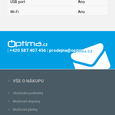
USB port
Ano
Wi-Fi
Ano
| +420 587 407 456
| prodejna@optima.cz
VŠE O NÁKUPU
Obchodní podmínky
Možnosti dopravy
Možnosti platby