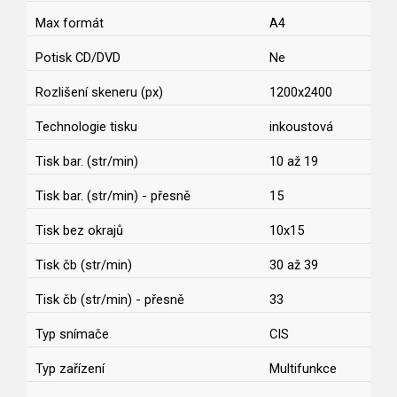
Max formát
A4
Potisk CD/DVD
Ne
Rozlišení skeneru (px)
1200x2400
Technologie tisku
inkoustová
Tisk bar. (str/min)
10 až 19
Tisk bar. (str/min) - přesně
15
Tisk bez okrajů
10x15
Tisk čb (str/min)
30 až 39
Tisk čb (str/min) - přesně
33
Typ snímače
CIS
Typ zařízení
Multifunkce