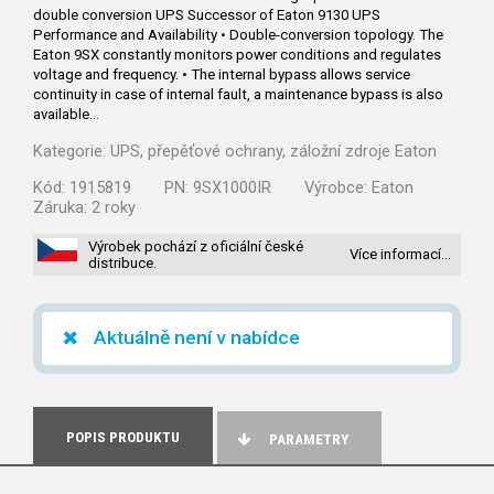
double conversion UPS Successor of Eaton 9130 UPS
Performance and Availability • Double-conversion topology. The
Eaton 9SX constantly monitors power conditions and regulates
voltage and frequency. • The internal bypass allows service
continuity in case of internal fault, a maintenance bypass is also
available…
Kategorie:
UPS, přepěťové ochrany, záložní zdroje Eaton
Kód:
1915819
PN:
9SX1000IR
Výrobce:
Eaton
Záruka:
2 roky
Výrobek pochází z oficiální české
Více informací…
distribuce.
Aktuálně není v nabídce
POPIS PRODUKTU
PARAMETRY