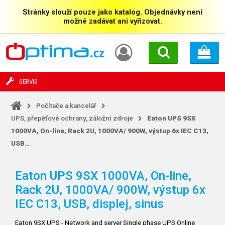
Stránky slouží pouze jako katalog. Objednávky není
možné zadávat ani vyřizovat.
SERVIS
Počítače a kancelář
UPS, přepěťové ochrany, záložní zdroje
Eaton UPS 9SX
1000VA, On-line, Rack 2U, 1000VA/
900W, výstup 6x IEC C13,
USB…
Eaton UPS 9SX 1000VA, On-line,
Rack 2U, 1000VA/
900W, výstup 6x
IEC C13, USB, displej, sinus
Eaton 9SX UPS - Network and server Single phase UPS Online