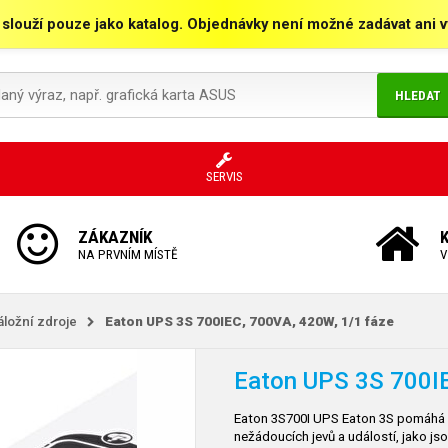
 slouží pouze jako katalog. Objednávky není možné zadávat ani vy
HLEDAT
SERVIS
ZÁKAZNÍK
NA PRVNÍM MÍSTĚ
V
áložní zdroje
Eaton UPS 3S 700IEC, 700VA, 420W, 1/1 fáze
Eaton UPS 3S 700IE
Eaton 3S700I UPS Eaton 3S pomáhá ch
nežádoucích jevů a událostí, jako js