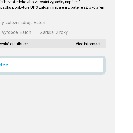
jící bez předchozího varování výpadky napájení
výpadku poskytuje UPS záložní napájení z baterie až b>čtyřem
y, záložní zdroje Eaton
Výrobce:
Eaton
Záruka:
2 roky
české distribuce.
Více informací…
ídce