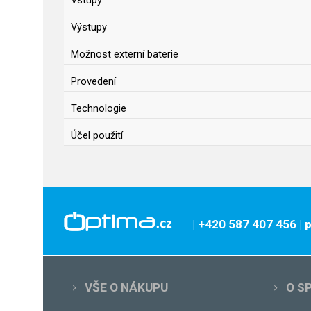
Vstupy
Výstupy
Možnost externí baterie
Provedení
Technologie
Účel použití
| +420 587 407 456
|
VŠE O NÁKUPU
O S