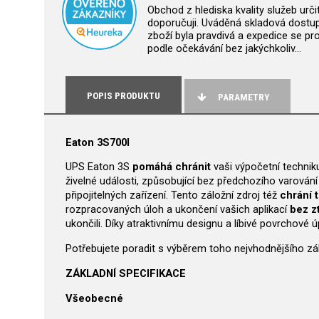
Obchod z hlediska kvality služeb urči
doporučuji. Uváděná skladová dostu
zboží byla pravdivá a expedice se pro
podle očekávání bez jakýchkoliv…
POPIS PRODUKTU
PARAMETRY
Eaton 3S700I
UPS Eaton 3S
pomáhá chránit
vaši výpočetní techniku
živelné události, způsobující bez předchozího varován
připojitelných zařízení. Tento záložní zdroj též
chrání 
rozpracovaných úloh a ukončení vašich aplikací
bez zt
ukončili. Díky atraktivnímu designu a líbivé povrchové
Potřebujete poradit s výběrem toho nejvhodnějšího zá
ZÁKLADNÍ SPECIFIKACE
Všeobecné