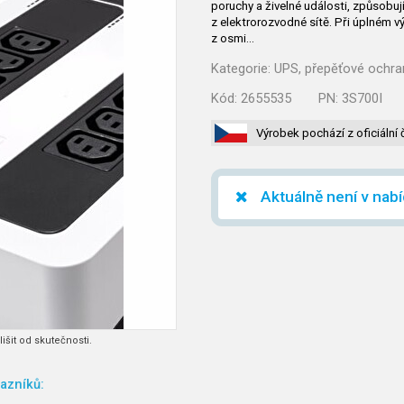
poruchy a živelné události, způsobu
z elektrorozvodné sítě. Při úplném 
z osmi…
Kategorie:
UPS, přepěťové ochran
Kód:
2655535
PN:
3S700I
Výrobek pochází z oficiální 
Aktuálně není v nab
išit od skutečnosti.
azníků: