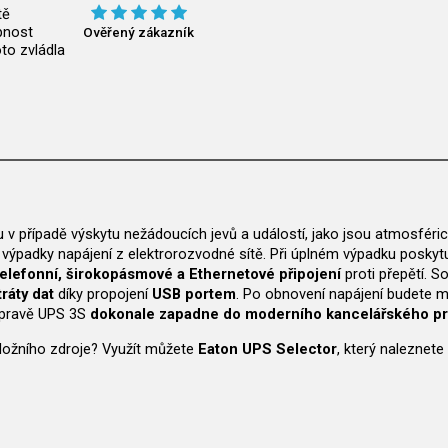
tě
pnost
Ověřený zákazník
to zvládla
 v případě výskytu nežádoucích jevů a událostí, jako jsou atmosférick
í výpadky napájení z elektrorozvodné sítě. Při úplném výpadku poskyt
telefonní, širokopásmové a Ethernetové připojení
proti přepětí. 
ráty dat
díky propojení
USB portem
. Po obnovení napájení budete m
 úpravě UPS 3S
dokonale zapadne do moderního kancelářského pr
ložního zdroje? Využít můžete
Eaton UPS Selector
, který naleznete