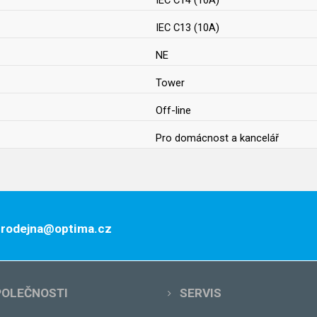
IEC C14 (10A)
IEC C13 (10A)
NE
Tower
Off-line
Pro domácnost a kancelář
 prodejna@optima.cz
POLEČNOSTI
SERVIS