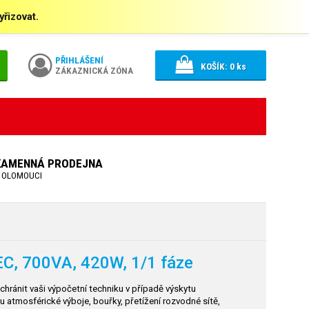
řizovat.
PŘIHLÁŠENÍ
KOŠÍK:
0
ks
ZÁKAZNICKÁ ZÓNA
KAMENNÁ PRODEJNA
 OLOMOUCI
C, 700VA, 420W, 1/1 fáze
ránit vaši výpočetní techniku v případě výskytu
ou atmosférické výboje, bouřky, přetížení rozvodné sítě,