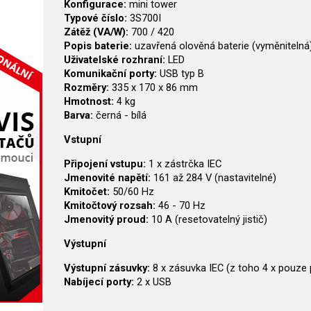
Konfigurace:
mini tower
Typové číslo:
3S700I
Zátěž (VA/W):
700 / 420
Popis baterie:
uzavřená olověná baterie (vyměnitelná
Uživatelské rozhraní:
LED
Komunikační porty:
USB typ B
Rozměry:
335 x 170 x 86 mm
Hmotnost:
4 kg
Barva:
černá - bílá
Vstupní
Připojení vstupu:
1 x zástrčka IEC
Jmenovité napětí:
161 až 284 V (nastavitelné)
Kmitočet:
50/60 Hz
Kmitočtový rozsah:
46 - 70 Hz
Jmenovitý proud:
10 A (resetovatelný jistič)
Výstupní
Výstupní zásuvky:
8 x zásuvka IEC (z toho 4 x pouze 
Nabíjecí porty:
2 x USB