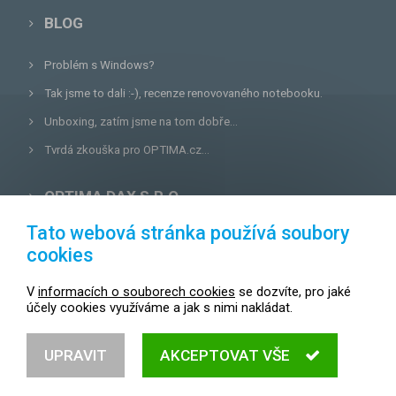
BLOG
Problém s Windows?
Tak jsme to dali :-), recenze renovovaného notebooku.
Unboxing, zatím jsme na tom dobře...
Tvrdá zkouška pro OPTIMA.cz...
OPTIMA DAX S.R.O.
Tato webová stránka používá soubory
Lazecká 46/3, 779 00
Olomouc
cookies
E-mail:
prodejna@optima.cz
V
informacích o souborech cookies
se dozvíte, pro jaké
Zákaznická linka: +420 587 407 456
účely cookies využíváme a jak s nimi nakládat.
Servis: +420 587 407 499
UPRAVIT
AKCEPTOVAT VŠE
© 2004 - 2026
OPTIMA.cz,
všechna práva vyhrazena.