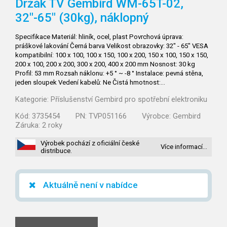
Držák TV Gembird WM-65T-02,
32"-65" (30kg), náklopný
Specifikace Materiál: hliník, ocel, plast Povrchová úprava:
práškové lakování Černá barva Velikost obrazovky: 32" - 65" VESA
kompatibilní: 100 x 100, 100 x 150, 100 x 200, 150 x 100, 150 x 150,
200 x 100, 200 x 200, 300 x 200, 400 x 200 mm Nosnost: 30 kg
Profil: 53 mm Rozsah náklonu: +5 ° ~ -8 ° Instalace: pevná stěna,
jeden sloupek Vedení kabelů: Ne Čistá hmotnost:…
Kategorie:
Příslušenství Gembird pro spotřební elektroniku
Kód:
3735454
PN:
TVP051166
Výrobce:
Gembird
Záruka:
2 roky
Výrobek pochází z oficiální české
Více informací…
distribuce.
Aktuálně není v nabídce