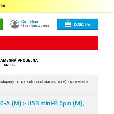
ŘENO
PŘIHLÁŠENÍ
KOŠÍK:
0
ks
ZÁKAZNICKÁ ZÓNA
KAMENNÁ PRODEJNA
 OLOMOUCI
 adaptéry
Delock kabel USB 2.0-A (M) > USB mini-B
0-A (M) > USB mini-B 5pin (M),