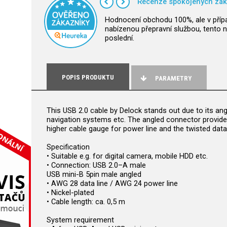
Recenze spokojených zák
Hodnocení obchodu 100%, ale v příp
nabízenou přepravní službou, tento n
poslední.
POPIS PRODUKTU
PARAMETRY
This USB 2.0 cable by Delock stands out due to its an
navigation systems etc. The angled connector provides 
higher cable gauge for power line and the twisted da
Specification
• Suitable e.g. for digital camera, mobile HDD etc.
• Connection: USB 2.0–A male
USB mini-B 5pin male angled
• AWG 28 data line / AWG 24 power line
• Nickel-plated
• Cable length: ca. 0,5 m
System requirement