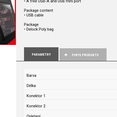
• A free USB-A and USB mini port
Package content
• USB cable
Package
• Delock Poly bag
PARAMETRY
POPIS PRODUKTU
Barva
Délka
Konektor 1
Konektor 2
Opletení