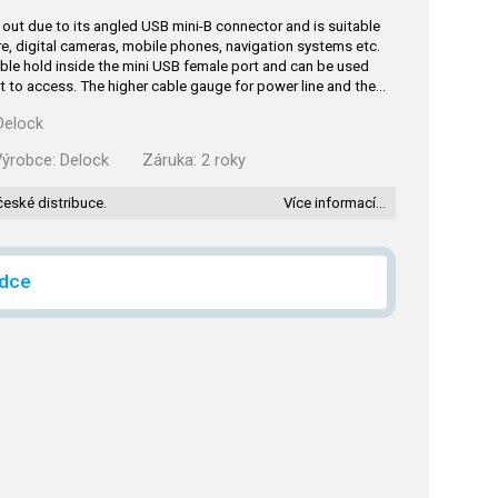
out due to its angled USB mini-B connector and is suitable
e, digital cameras, mobile phones, navigation systems etc.
ble hold inside the mini USB female port and can be used
ult to access. The higher cable gauge for power line and the…
Delock
Výrobce:
Delock
Záruka:
2 roky
české distribuce.
Více informací…
ídce