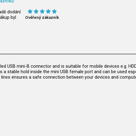
azníků:
adě dodání
ákup byl
Ověřený zákazník
gled USB mini-B connector and is suitable for mobile devices e.g. HD
a stable hold inside the mini USB female port and can be used especi
ta lines ensures a safe connection between your devices and compute