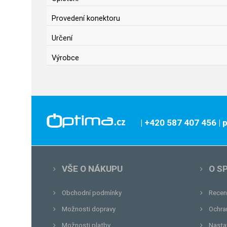
Provedení konektoru
Určení
Výrobce
| +420 587 407 456
|
VŠE O NÁKUPU
O S
Obchodní podmínky
Recen
Možnosti dopravy
Ochra
Možnosti platby
Nasta