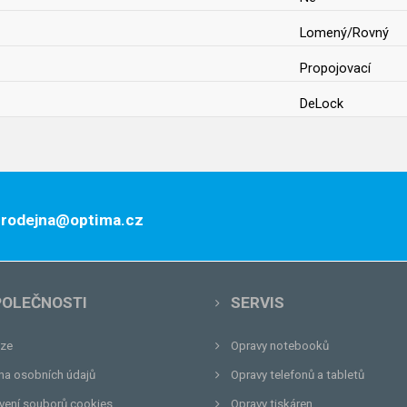
Lomený/Rovný
Propojovací
DeLock
 prodejna@optima.cz
POLEČNOSTI
SERVIS
ze
Opravy notebooků
na osobních údajů
Opravy telefonů a tabletů
vení souborů cookies
Opravy tiskáren