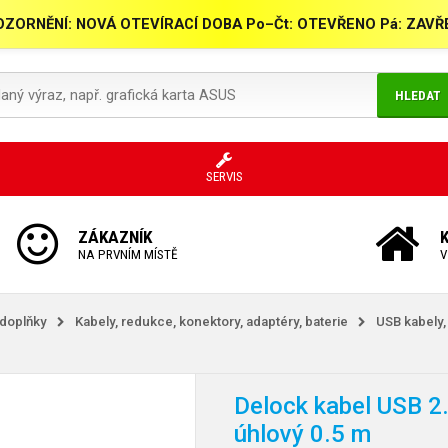
ZORNĚNÍ: NOVÁ OTEVÍRACÍ DOBA Po–Čt: OTEVŘENO Pá: ZAV
HLEDAT
SERVIS
ZÁKAZNÍK
NA PRVNÍM MÍSTĚ
V
 doplňky
Kabely, redukce, konektory, adaptéry, baterie
USB kabely,
Delock kabel USB 2.
úhlový 0.5 m