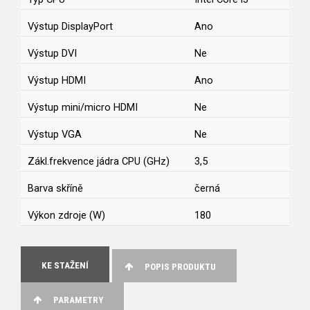
Výstup DisplayPort
Ano
Výstup DVI
Ne
Výstup HDMI
Ano
Výstup mini/micro HDMI
Ne
Výstup VGA
Ne
Zákl.frekvence jádra CPU (GHz)
3,5
Barva skříně
černá
Výkon zdroje (W)
180
KE STAŽENÍ
POPIS PRODUKTU
PARAMETRY