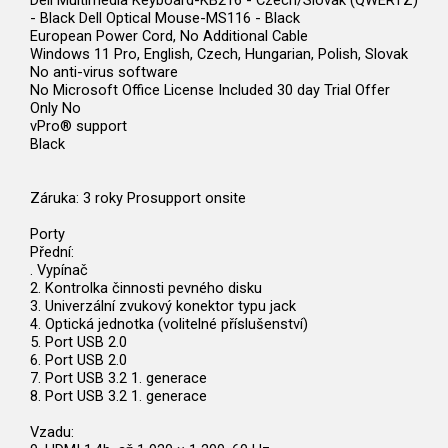
Dell Multimedia Keyboard-KB216 - Czech/Slovak (QWERTZ)
- Black Dell Optical Mouse-MS116 - Black
European Power Cord, No Additional Cable
Windows 11 Pro, English, Czech, Hungarian, Polish, Slovak
No anti-virus software
No Microsoft Office License Included 30 day Trial Offer
Only No
vPro® support
Black
Záruka: 3 roky Prosupport onsite
Porty
Přední:
. Vypínač
2. Kontrolka činnosti pevného disku
3. Univerzální zvukový konektor typu jack
4. Optická jednotka (volitelné příslušenství)
5. Port USB 2.0
6. Port USB 2.0
7. Port USB 3.2 1. generace
8. Port USB 3.2 1. generace
Vzadu: