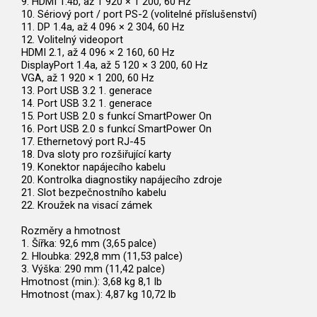
9. HDMI 1.4b, až 1 920 × 1 200, 60 Hz
10. Sériový port / port PS-2 (volitelné příslušenství)
11. DP 1.4a, až 4 096 × 2 304, 60 Hz
12. Volitelný videoport
HDMI 2.1, až 4 096 × 2 160, 60 Hz
DisplayPort 1.4a, až 5 120 × 3 200, 60 Hz
VGA, až 1 920 × 1 200, 60 Hz
13. Port USB 3.2 1. generace
14. Port USB 3.2 1. generace
15. Port USB 2.0 s funkcí SmartPower On
16. Port USB 2.0 s funkcí SmartPower On
17. Ethernetový port RJ-45
18. Dva sloty pro rozšiřující karty
19. Konektor napájecího kabelu
20. Kontrolka diagnostiky napájecího zdroje
21. Slot bezpečnostního kabelu
22. Kroužek na visací zámek
Rozměry a hmotnost
1. Šířka: 92,6 mm (3,65 palce)
2. Hloubka: 292,8 mm (11,53 palce)
3. Výška: 290 mm (11,42 palce)
Hmotnost (min.): 3,68 kg 8,1 lb
Hmotnost (max.): 4,87 kg 10,72 lb