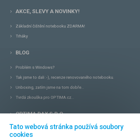
AKCE, SLEVY A NOVINKY!
Základní čištění notebooku ZDARMA!
Trháky
BLOG
Problém s Windows?
Tak jsme to dali :-), recenze renovovaného notebooku.
Unboxing, zatím jsme na tom dobře...
Tvrdá zkouška pro OPTIMA.cz...
OPTIMA DAX S.R.O.
Tato webová stránka používá soubory
Lazecká 46/3, 779 00
Olomouc
cookies
E-mail:
prodejna@optima.cz