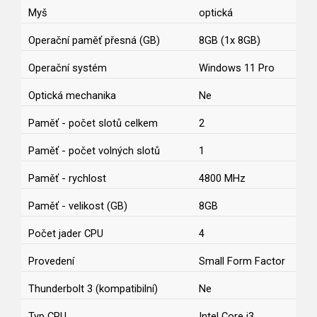
Myš
optická
Operační paměť přesná (GB)
8GB (1x 8GB)
Operační systém
Windows 11 Pro
Optická mechanika
Ne
Paměť - počet slotů celkem
2
Paměť - počet volných slotů
1
Paměť - rychlost
4800 MHz
Paměť - velikost (GB)
8GB
Počet jader CPU
4
Provedení
Small Form Factor
Thunderbolt 3 (kompatibilní)
Ne
Typ CPU
Intel Core i3