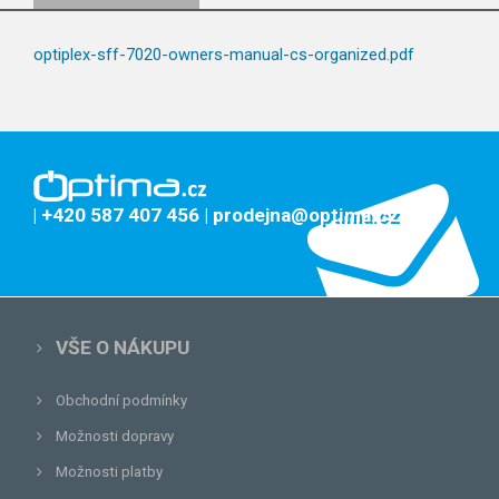
optiplex-sff-7020-owners-manual-cs-organized.pdf
| +420 587 407 456
| prodejna@optima.cz
VŠE O NÁKUPU
Obchodní podmínky
Možnosti dopravy
Možnosti platby