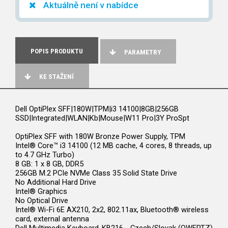
Aktuálně není v nabídce
POPIS PRODUKTU
PARAMETRY
KE STAŽENÍ
Dell OptiPlex SFF|180W|TPM|i3 14100|8GB|256GB
SSD|Integrated|WLAN|Kb|Mouse|W11 Pro|3Y ProSpt
OptiPlex SFF with 180W Bronze Power Supply, TPM
Intel® Core™ i3 14100 (12 MB cache, 4 cores, 8 threads, up
to 4.7 GHz Turbo)
8 GB: 1 x 8 GB, DDR5
256GB M.2 PCIe NVMe Class 35 Solid State Drive
No Additional Hard Drive
Intel® Graphics
No Optical Drive
Intel® Wi-Fi 6E AX210, 2x2, 802.11ax, Bluetooth® wireless
card, external antenna