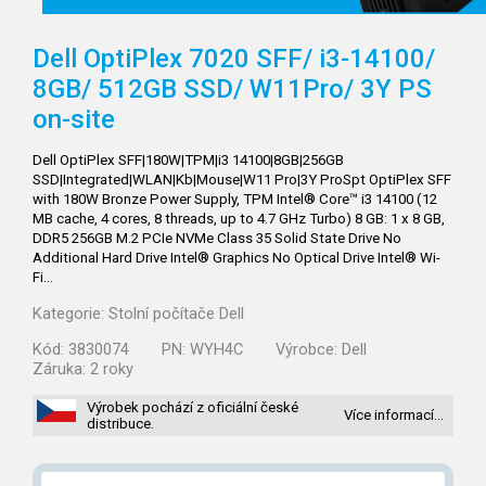
Dell OptiPlex 7020 SFF/ i3-14100/
8GB/ 512GB SSD/ W11Pro/ 3Y PS
on-site
Dell OptiPlex SFF|180W|TPM|i3 14100|8GB|256GB
SSD|Integrated|WLAN|Kb|Mouse|W11 Pro|3Y ProSpt OptiPlex SFF
with 180W Bronze Power Supply, TPM Intel® Core™ i3 14100 (12
MB cache, 4 cores, 8 threads, up to 4.7 GHz Turbo) 8 GB: 1 x 8 GB,
DDR5 256GB M.2 PCIe NVMe Class 35 Solid State Drive No
Additional Hard Drive Intel® Graphics No Optical Drive Intel® Wi-
Fi…
Kategorie:
Stolní počítače Dell
Kód:
3830074
PN:
WYH4C
Výrobce:
Dell
Záruka:
2 roky
Výrobek pochází z oficiální české
Více informací…
distribuce.