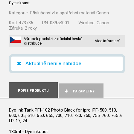
Dye inkoust
Kategorie:
Příslušenství a spotřební materiál Canon
Kód:
473736
PN:
0895B001
Výrobce:
Canon
Záruka:
2 roky
Výrobek pochází z oficiální české
Více informací…
distribuce.
Aktuálně není v nabídce
POPIS PRODUKTU
PARAMETRY
Dye Ink Tank PFI-102 Photo Black for ipro iPF-500, 510,
600, 605, 610, 650, 655, 700, 710, 720, 750, 755, 760, 765 a
LP-17, 24
130ml - Dye inkoust