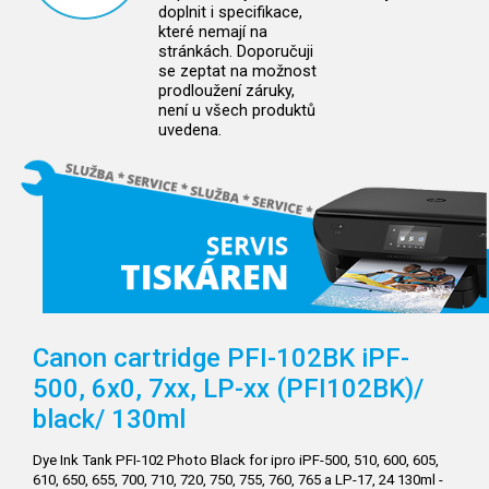
doplnit i specifikace,
které nemají na
stránkách. Doporučuji
se zeptat na možnost
prodloužení záruky,
není u všech produktů
uvedena.
Canon cartridge PFI-102BK iPF-
500, 6x0, 7xx, LP-xx (PFI102BK)/
black/
130ml
Dye Ink Tank PFI-102 Photo Black for ipro iPF-500, 510, 600, 605,
610, 650, 655, 700, 710, 720, 750, 755, 760, 765 a LP-17, 24 130ml -