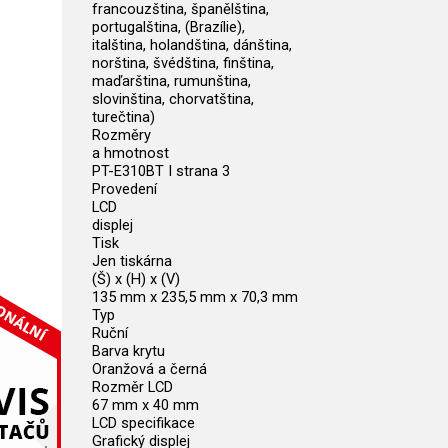
francouzština, španělština,
portugalština, (Brazílie),
italština, holandština, dánština,
norština, švédština, finština,
maďarština, rumunština,
slovinština, chorvatština,
turečtina)
Rozměry
a hmotnost
PT-E310BT I strana 3
Provedení
LCD
displej
Tisk
Jen tiskárna
(Š) x (H) x (V)
135 mm x 235,5 mm x 70,3 mm
Typ
Ruční
Barva krytu
Oranžová a černá
Rozměr LCD
67 mm x 40 mm
LCD specifikace
Grafický displej