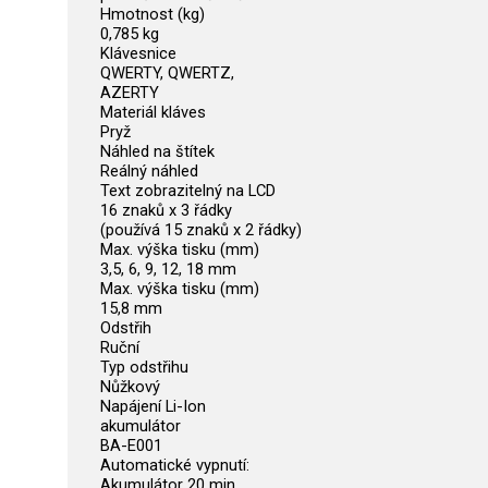
Hmotnost (kg)
0,785 kg
Klávesnice
QWERTY, QWERTZ,
AZERTY
Materiál kláves
Pryž
Náhled na štítek
Reálný náhled
Text zobrazitelný na LCD
16 znaků x 3 řádky
(používá 15 znaků x 2 řádky)
Max. výška tisku (mm)
3,5, 6, 9, 12, 18 mm
Max. výška tisku (mm)
15,8 mm
Odstřih
Ruční
Typ odstřihu
Nůžkový
Napájení Li-Ion
akumulátor
BA-E001
Automatické vypnutí:
Akumulátor 20 min.