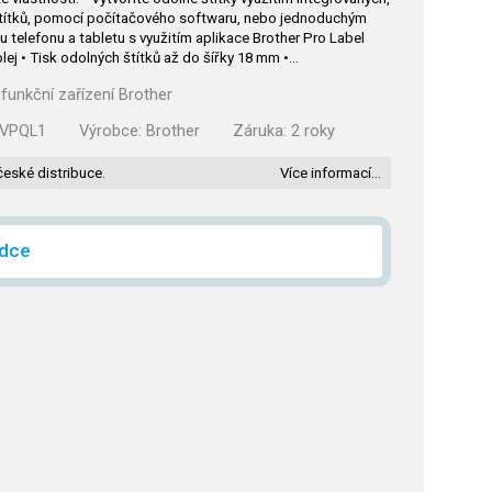
štítků, pomocí počítačového softwaru, nebo jednoduchým
 telefonu a tabletu s využitím aplikace Brother Pro Label
plej • Tisk odolných štítků až do šířky 18 mm •…
tifunkční zařízení Brother
VPQL1
Výrobce:
Brother
Záruka:
2 roky
české distribuce.
Více informací…
ídce