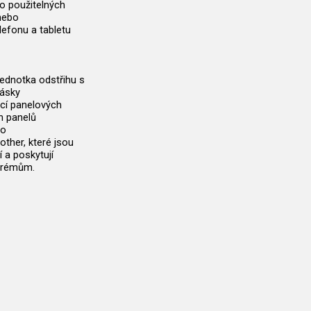
no použitelných
nebo
efonu a tabletu
jednotka odstřihu s
pásky
ací panelových
h panelů
go
other, které jsou
 a poskytují
xtrémům.