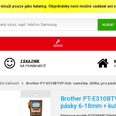
 slouží pouze jako katalog. Objednávky není možné zadávat ani vy
HLEDAT
SERVIS
ZÁKAZNÍK
NA PRVNÍM MÍSTĚ
V
kční zařízení
Brother PT-E310BTVP tisk. samolep. štítků, pro pás
Brother PT-E310BTVP
pásky 6-18mm + ku
Nástupce modelu PT-E300VP Důležité v