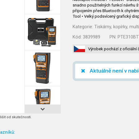
snadno použitelných funkcí návrhu 
připojením přes Bluetooth k chytrému
Tool • Velký podsvícený grafický dis
Kategorie:
Tiskárny, kopírky, mul
Kód:
3839989
PN:
PTE310BT
Výrobek pochází z oficiální 
Aktuálně není v nab
išit od skutečnosti.
azníků: