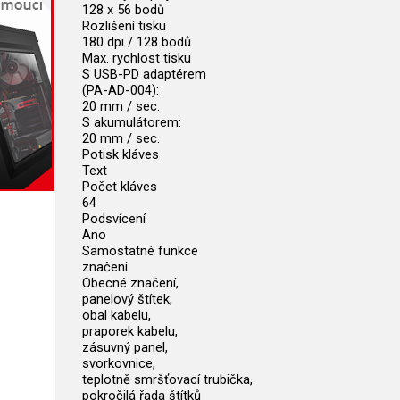
128 x 56 bodů
Rozlišení tisku
180 dpi / 128 bodů
Max. rychlost tisku
S USB-PD adaptérem
(PA-AD-004):
20 mm / sec.
S akumulátorem:
20 mm / sec.
Potisk kláves
Text
Počet kláves
64
Podsvícení
Ano
Samostatné funkce
značení
Obecné značení,
panelový štítek,
obal kabelu,
praporek kabelu,
zásuvný panel,
svorkovnice,
teplotně smršťovací trubička,
pokročilá řada štítků