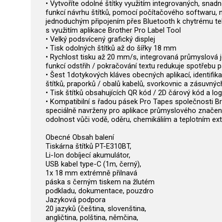
• Vytvoříte odolné štítky využitím integrovaných, snad
funkcí návrhu štítků, pomocí počítačového softwaru, 
jednoduchým připojením přes Bluetooth k chytrému tel
s využitím aplikace Brother Pro Label Tool
• Velký podsvícený grafický displej
• Tisk odolných štítků až do šířky 18 mm
• Rychlost tisku až 20 mm/s, integrovaná průmyslová 
funkcí odstřih / pokračování textu redukuje spotřebu 
• Šest 1dotykových kláves obecných aplikací, identifik
štítků, praporků / obalů kabelů, svorkovnic a zásuvnýc
• Tisk štítků obsahujících QR kód / 2D čárový kód a lo
• Kompatibilní s řadou pásek Pro Tapes společnosti Br
speciálně navrženy pro aplikace průmyslového značení
odolnost vůči vodě, oděru, chemikáliím a teplotním e
Obecné Obsah balení
Tiskárna štítků PT-E310BT,
Li-Ion dobíjecí akumulátor,
USB kabel type-C (1m, černý),
1x 18 mm extrémně přilnavá
páska s černým tiskem na žlutém
podkladu, dokumentace, pouzdro
Jazyková podpora
20 jazyků (čeština, slovenština,
angličtina, polština, němčina,