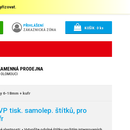
řizovat.
PŘIHLÁŠENÍ
KOŠÍK:
0
ks
ZÁKAZNICKÁ ZÓNA
KAMENNÁ PRODEJNA
 OLOMOUCI
ky 6-18mm + kufr
 tisk. samolep. štítků, pro
fr
lastnosti: • Vytvoříte odolné štítky využitím integrovaných,