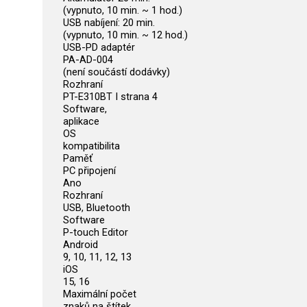
(vypnuto, 10 min. ~ 1 hod.)
USB nabíjení: 20 min.
(vypnuto, 10 min. ~ 12 hod.)
USB-PD adaptér
PA-AD-004
(není součástí dodávky)
Rozhraní
PT-E310BT I strana 4
Software,
aplikace
OS
kompatibilita
Paměť
PC připojení
Ano
Rozhraní
USB, Bluetooth
Software
P-touch Editor
Android
9, 10, 11, 12, 13
iOS
15, 16
Maximální počet
znaků na štítek