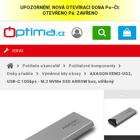
UPOZORNĚNÍ: NOVÁ OTEVÍRACÍ DOBA Po–Čt:
OTEVŘENO Pá: ZAVŘENO
SERVIS
Počítače a kancelář
Počítačové komponenty
Disky a řadiče
Výměnné kity a boxy
AXAGON EEM2-UG2,
USB-C 10Gbps - M.2 NVMe SSD ARROW box, stříbrný