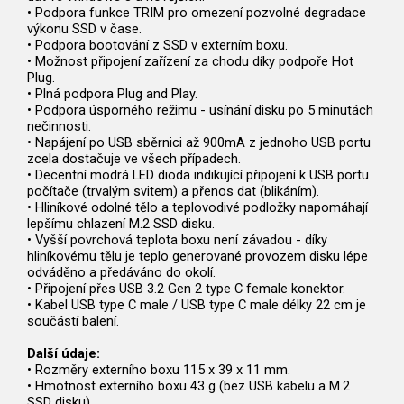
• Podpora funkce TRIM pro omezení pozvolné degradace
výkonu SSD v čase.
• Podpora bootování z SSD v externím boxu.
• Možnost připojení zařízení za chodu díky podpoře Hot
Plug.
• Plná podpora Plug and Play.
• Podpora úsporného režimu - usínání disku po 5 minutách
nečinnosti.
• Napájení po USB sběrnici až 900mA z jednoho USB portu
zcela dostačuje ve všech případech.
• Decentní modrá LED dioda indikující připojení k USB portu
počítače (trvalým svitem) a přenos dat (blikáním).
• Hliníkové odolné tělo a teplovodivé podložky napomáhají
lepšímu chlazení M.2 SSD disku.
• Vyšší povrchová teplota boxu není závadou - díky
hliníkovému tělu je teplo generované provozem disku lépe
odváděno a předáváno do okolí.
• Připojení přes USB 3.2 Gen 2 type C female konektor.
• Kabel USB type C male / USB type C male délky 22 cm je
součástí balení.
Další údaje:
• Rozměry externího boxu 115 x 39 x 11 mm.
• Hmotnost externího boxu 43 g (bez USB kabelu a M.2
SSD disku).