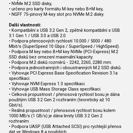
• NVMe M.2 SSD disky,
• určeno pro karty formátu M-key nebo B+M key,
• NGFF 75-pinový M-key slot pro NVMe M.2 disky.
Další vlastnosti:
• Kompatibilní s USB 3.2 Gen 2, zpětně kompatibilní s USB
3.1 Gen 1 / USB 3.0 a USB 2.0.
• Podpora přenosových rychlostí 10.000 / 5000 / 480
Mbit/s (SuperSpeed 10 Gbps / SuperSpeed / HighSpeed).
• Podpora M key nebo B+M key NVMe (PCI-Express) M.2
SSD disků bez omezení maximální kapacity.
• Podpora M.2 disků rozměrů - 2242, 2260, 2280 mm.
• Podpora jednostranných i oboustranných M.2 SSD disků.
• Vyhovuje PCI Express Base Specification Revision 3.1a
specifikaci.
• Vyhovuje NVM Express 1.3 specifikaci.
• Vyhovuje USB Mass Storage Class specifikaci.
• Celková propustnost / přenosová rychlost boxu je dána
použitým USB 3.2 Gen 2 rozhraním (teoreticky až 10
Gbit/s).
• Reálná propustnost / přenosová rychlost boxu kolem
1000 MB/s (1 GB/s) je dána limity USB 3.2 Gen 2
rozhraním.
• Podpora UASP (USB Attached SCSI) pro rychlejší přenos
dat ve Windows 8 a novějších.