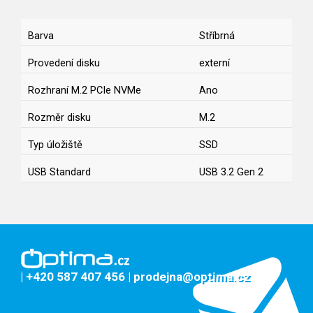
Barva
Stříbrná
Provedení disku
externí
Rozhraní M.2 PCIe NVMe
Ano
Rozměr disku
M.2
Typ úložiště
SSD
USB Standard
USB 3.2 Gen 2
| +420 587 407 456
| prodejna@optima.cz