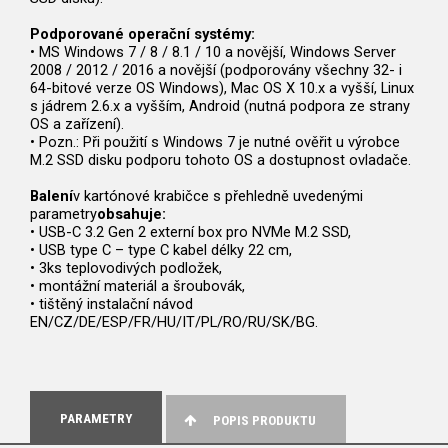
Podporované operační systémy:
• MS Windows 7 / 8 / 8.1 / 10 a novější, Windows Server
2008 / 2012 / 2016 a novější (podporovány všechny 32- i
64-bitové verze OS Windows), Mac OS X 10.x a vyšší, Linux
s jádrem 2.6.x a vyšším, Android (nutná podpora ze strany
OS a zařízení).
• Pozn.: Při použití s Windows 7 je nutné ověřit u výrobce
M.2 SSD disku podporu tohoto OS a dostupnost ovladače.
Balení
v kartónové krabičce s přehledně uvedenými
parametry
obsahuje:
• USB-C 3.2 Gen 2 externí box pro NVMe M.2 SSD,
• USB type C – type C kabel délky 22 cm,
• 3ks teplovodivých podložek,
• montážní materiál a šroubovák,
• tištěný instalační návod
EN/CZ/DE/ESP/FR/HU/IT/PL/RO/RU/SK/BG.
PARAMETRY
POPIS PRODUKTU