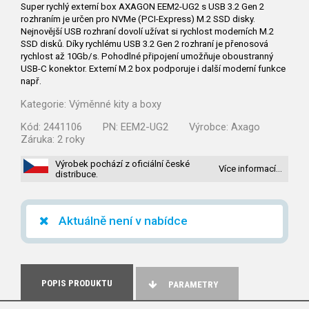
Super rychlý externí box AXAGON EEM2-UG2 s USB 3.2 Gen 2
rozhraním je určen pro NVMe (PCI-Express) M.2 SSD disky.
Nejnovější USB rozhraní dovolí užívat si rychlost moderních M.2
SSD disků. Díky rychlému USB 3.2 Gen 2 rozhraní je přenosová
rychlost až 10Gb/s. Pohodlné připojení umožňuje oboustranný
USB-C konektor. Externí M.2 box podporuje i další moderní funkce
např.
Kategorie:
Výměnné kity a boxy
Kód:
2441106
PN:
EEM2-UG2
Výrobce:
Axago
Záruka:
2 roky
Výrobek pochází z oficiální české
Více informací…
distribuce.
Aktuálně není v nabídce
POPIS PRODUKTU
PARAMETRY