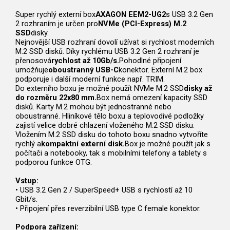
Super rychlý externí box
AXAGON EEM2-UG2
s USB 3.2 Gen
2 rozhraním je určen pro
NVMe (PCI-Express) M.2
SSD
disky.
Nejnovější USB rozhraní dovolí užívat si rychlost moderních
M.2 SSD disků. Díky rychlému USB 3.2 Gen 2 rozhraní je
přenosová
rychlost až 10Gb/s.
Pohodlné připojení
umožňuje
oboustranný USB-C
konektor. Externí M.2 box
podporuje i další moderní funkce např. TRIM.
Do externího boxu je možné použít NVMe M.2 SSD
disky až
do rozměru 22x80 mm.
Box nemá omezení kapacity SSD
disků. Karty M.2 mohou být jednostranné nebo
oboustranné. Hliníkové tělo boxu a teplovodivé podložky
zajistí velice dobré chlazení vloženého M.2 SSD disku.
Vložením M.2 SSD disku do tohoto boxu snadno vytvoříte
rychlý a
kompaktní externí disk.
Box je možné použít jak s
počítači a notebooky, tak s mobilními telefony a tablety s
podporou funkce OTG.
Vstup:
• USB 3.2 Gen 2 / SuperSpeed+ USB s rychlostí až 10
Gbit/s.
• Připojení přes reverzibilní USB type C female konektor.
Podpora zařízení: