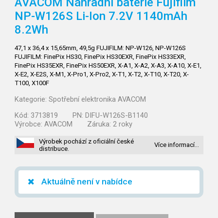
AVACOM Náhradní baterie Fujifilm
NP-W126S Li-Ion 7.2V 1140mAh
8.2Wh
47,1 x 36,4 x 15,65mm, 49,5g FUJIFILM: NP-W126, NP-W126S
FUJIFILM: FinePix HS30, FinePix HS30EXR, FinePix HS33EXR,
FinePix HS35EXR, FinePix HS50EXR, X-A1, X-A2, X-A3, X-A10, X-E1,
X-E2, X-E2S, X-M1, X-Pro1, X-Pro2, X-T1, X-T2, X-T10, X-T20, X-
T100, X100F
Kategorie:
Spotřební elektronika AVACOM
Kód:
3713819
PN:
DIFU-W126S-B1140
Výrobce:
AVACOM
Záruka:
2 roky
Výrobek pochází z oficiální české
Více informací…
distribuce.
Aktuálně není v nabídce