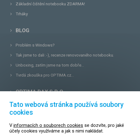
Základní čištění notebooku ZDARMA!
Trháky
BLOG
Problém s Windows?
Tak jsme to dali :-), recenze renovovaného notebooku.
Unboxing, zatím jsme na tom dobře...
Tvrdá zkouška pro OPTIMA.cz...
OPTIMA DAX S.R.O.
Tato webová stránka používá soubory
Lazecká 46/3, 779 00
Olomouc
cookies
E-mail:
prodejna@optima.cz
V
informacích o souborech cookies
se dozvíte, pro jaké
Zákaznická linka: +420 587 407 456
účely cookies využíváme a jak s nimi nakládat.
Servis: +420 587 407 499