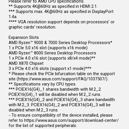
Please refer to AMD CPU specifications.
** Supports 4K@60Hz as specified in HDMI 2.1.
*** Supports max. 4K@60Hz as specified in DisplayPort
1.4a.
**** VGA resolution support depends on processors' or
graphic cards' resolution.
Expansion Slots
AMD Ryzen™ 9000 & 7000 Series Desktop Processors*
1 x PCIe 5.0 x16 slot (supports x16 mode)
AMD Ryzen™ 8000 Series Desktop Processors
1 x PCIe 4.0 x16 slot (supports x8/x4 mode)**
AMD X870 Chipset
3 x PCIe 4.0 x16 slots (support x1 mode)***
* Please check the PCIe bifurcation table on the support
site (https://www.asus.com/support/FAQ/1037507/).
** Specifications vary by CPU types.
*** PCIEX16(G4)_1 shares bandwidth with M.2_2.
PCIEX16(G4)_1 will be disabled when M.2_2 runs.
*** PCIEX16(G4)_2 and PCIEX16(G4)_3 share bandwidth
with M.2_3. PCIEX16(G4)_2 and PCIEX16(G4)_3 will be
disabled when M.2_3 runs.
- To ensure compatibility of the device installed, please
refer to https://www.asus.com/support/download-center/
for the list of supported peripherals.