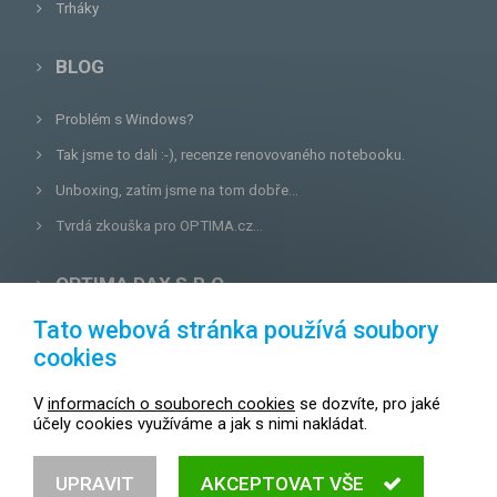
Trháky
BLOG
Problém s Windows?
Tak jsme to dali :-), recenze renovovaného notebooku.
Unboxing, zatím jsme na tom dobře...
Tvrdá zkouška pro OPTIMA.cz...
OPTIMA DAX S.R.O.
Tato webová stránka používá soubory
Lazecká 46/3, 779 00
Olomouc
cookies
E-mail:
prodejna@optima.cz
V
informacích o souborech cookies
se dozvíte, pro jaké
Zákaznická linka: +420 587 407 456
účely cookies využíváme a jak s nimi nakládat.
Servis: +420 587 407 499
UPRAVIT
AKCEPTOVAT VŠE