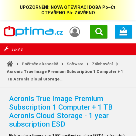
UPOZORNĚNÍ: NOVÁ OTEVÍRACÍ DOBA Po–Čt:
OTEVŘENO Pá: ZAVŘENO
SERVIS
Počítače a kancelář
Software
Zálohování
Acronis True Image Premium Subscription 1 Computer + 1
TB Acronis Cloud Storage…
Acronis True Image Premium
Subscription 1 Computer + 1 TB
Acronis Cloud Storage - 1 year
subscription ESD
Elektronická licence pro 1 PC zasílaná emailem (ESD). - přeplatné