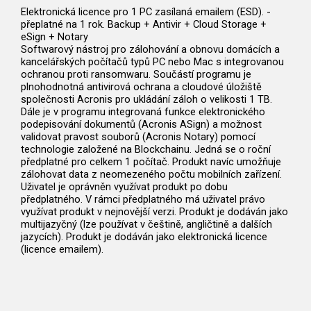
Elektronická licence pro 1 PC zasílaná emailem (ESD). -
přeplatné na 1 rok. Backup + Antivir + Cloud Storage +
eSign + Notary
Softwarový nástroj pro zálohování a obnovu domácích a
kancelářských počítačů typů PC nebo Mac s integrovanou
ochranou proti ransomwaru. Součástí programu je
plnohodnotná antivirová ochrana a cloudové úložiště
společnosti Acronis pro ukládání záloh o velikosti 1 TB.
Dále je v programu integrovaná funkce elektronického
podepisování dokumentů (Acronis ASign) a možnost
validovat pravost souborů (Acronis Notary) pomocí
technologie založené na Blockchainu. Jedná se o roční
předplatné pro celkem 1 počítač. Produkt navíc umožňuje
zálohovat data z neomezeného počtu mobilních zařízení.
Uživatel je oprávněn využívat produkt po dobu
předplatného. V rámci předplatného má uživatel právo
využívat produkt v nejnovější verzi. Produkt je dodáván jako
multijazyčný (lze používat v češtině, angličtině a dalších
jazycích). Produkt je dodáván jako elektronická licence
(licence emailem).