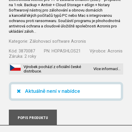
na 1 rok. Backup + Antivir + Cloud Storage + eSign + Notary
Softwarový nástroj pro zálohování a obnovu domácích
a kancelářských počítačů typů PC nebo Mac s integrovanou
ochranou proti ransomwaru. Součástí programu je plnohodnotná
antivirová ochrana a cloudové úložiště společnosti Acronis pro
ukládání záloh…
Kategorie:
Zálohovací software Acronis
Kód:
3870087
PN:
HOPASHLOS21
Výrobce:
Acronis
Záruka:
2 roky
Výrobek pochází z oficiální české
Více informací…
distribuce.
Aktuálně není v nabídce
POPIS PRODUKTU