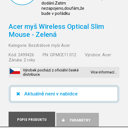
dodání.Zatim
nezapojeno,doufám,že
bude v pořádku
Acer myš Wireless Optical Slim
Mouse - Zelená
Kategorie:
Bezdrátové myši Acer
Kód:
2499426
PN:
GP.MCE11.012
Výrobce:
Acer
Záruka:
2 roky
Výrobek pochází z oficiální české
Více informací…
distribuce.
Aktuálně není v nabídce
POPIS PRODUKTU
PARAMETRY