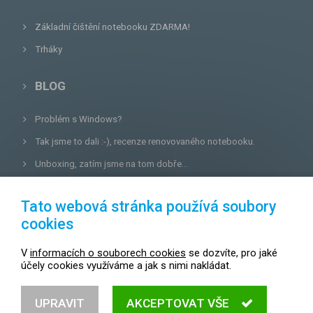
Základní čištění notebooku ZDARMA!
Trháky
BLOG
Problém s Windows?
Tak jsme to dali :-), recenze renovovaného notebooku.
Unboxing, zatím jsme na tom dobře...
Tvrdá zkouška pro OPTIMA.cz...
Tato webová stránka používá soubory
cookies
OPTIMA DAX S.R.O.
V
informacích o souborech cookies
se dozvíte, pro jaké
Lazecká 46/3, 779 00
Olomouc
účely cookies využíváme a jak s nimi nakládat.
E-mail:
prodejna@optima.cz
Zákaznická linka: +420 587 407 456
UPRAVIT
AKCEPTOVAT VŠE