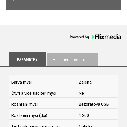
PARAMETRY
POPIS PRODUKTU
Barva myši
Zelená
Čtyři a více tlačítek myši
Ne
Rozhraní myši
Bezdrátová USB
Rozlišení myši (dpi)
1 200
Technologie snímání myši
Optická