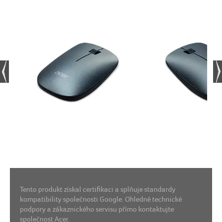
Tento produkt získal certifikaci a splňuje standardy
kompatibility společnosti Google. Ohledně technické
podpory a zákaznického servisu přímo kontaktujte
společnost Acer.