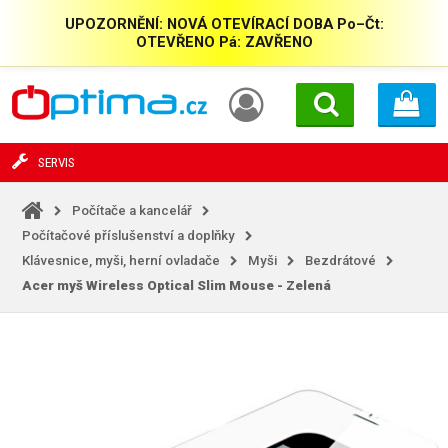
UPOZORNĚNÍ: NOVÁ OTEVÍRACÍ DOBA Po–Čt:
OTEVŘENO Pá: ZAVŘENO
SERVIS
Počítače a kancelář
Počítačové příslušenství a doplňky
Klávesnice, myši, herní ovladače
Myši
Bezdrátové
Acer myš Wireless Optical Slim Mouse - Zelená