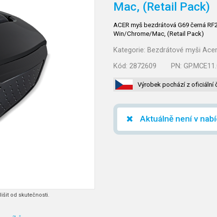
Mac, (Retail Pack)
ACER myš bezdrátová G69 černá RF2
Win/Chrome/Mac, (Retail Pack)
Kategorie:
Bezdrátové myši Ace
Kód:
2872609
PN:
GP.MCE11
Výrobek pochází z oficiální 
Aktuálně není v nab
išit od skutečnosti.