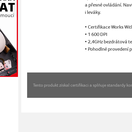
a přesné ovládání. Nav
i leváky.
• Certifikace Works W
• 1 600 DPI
• 2,4GHz bezdrátová t
• Pohodlné provedení p
Tento produkt získal certifikaci a splňuje standardy 