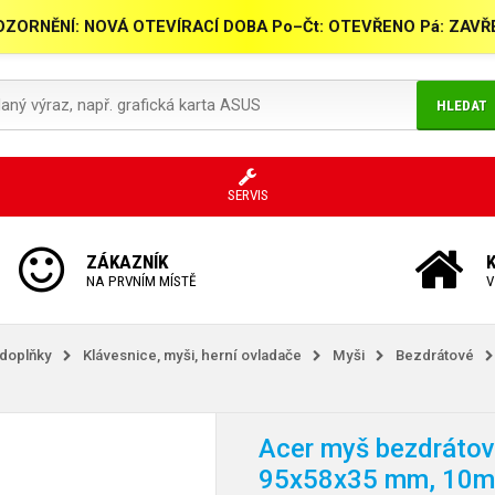
ZORNĚNÍ: NOVÁ OTEVÍRACÍ DOBA Po–Čt: OTEVŘENO Pá: ZAV
HLEDAT
SERVIS
ZÁKAZNÍK
NA PRVNÍM MÍSTĚ
V
 doplňky
Klávesnice, myši, herní ovladače
Myši
Bezdrátové
Acer myš bezdrátov
95x58x35 mm, 10m 