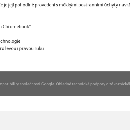
íc je její pohodlné provedení s měkkými postranními úchyty navr
ith Chromebook*
echnologie
ro levou i pravou ruku
kompatibility společnosti Google. Ohledně technické podpory a zákaznické