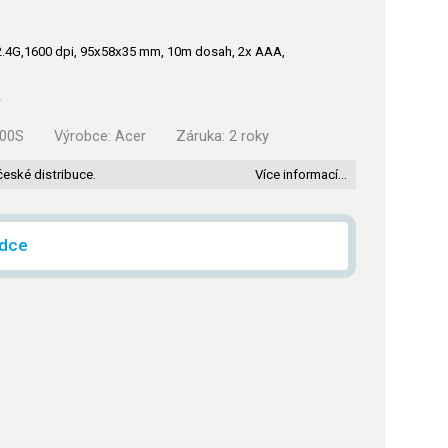
.4G,1600 dpi, 95x58x35 mm, 10m dosah, 2x AAA,
r
.00S
Výrobce:
Acer
Záruka:
2 roky
české distribuce.
Více informací…
ídce