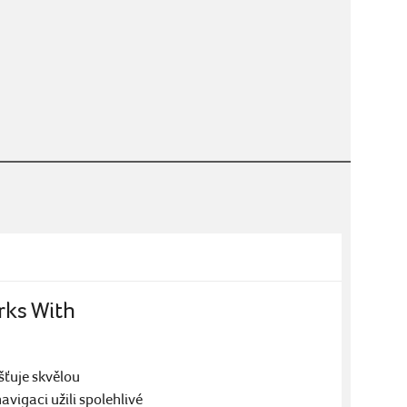
rks With
šťuje skvělou
avigaci užili spolehlivé