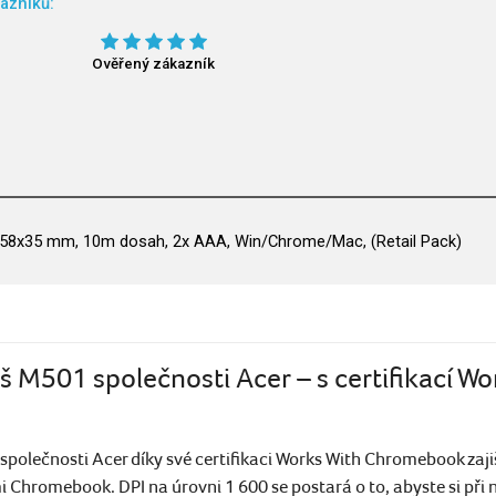
azníků:
Ověřený zákazník
x58x35 mm, 10m dosah, 2x AAA, Win/Chrome/Mac, (Retail Pack)
 M501 společnosti Acer – s certifikací Wo
olečnosti Acer díky své certifikaci Works With Chromebook zaji
i Chromebook. DPI na úrovni 1 600 se postará o to, abyste si při n