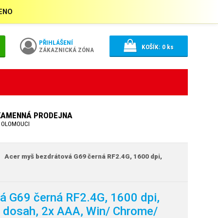
ŘENO
PŘIHLÁŠENÍ
KOŠÍK:
0
ks
ZÁKAZNICKÁ ZÓNA
KAMENNÁ PRODEJNA
 OLOMOUCI
Acer myš bezdrátová G69 černá RF2.4G,
1600 dpi,
á G69 černá RF2.4G,
1600 dpi,
dosah, 2x AAA, Win/
Chrome/