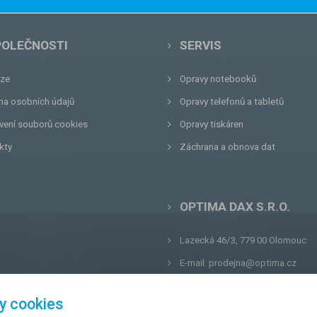
POLEČNOSTI
SERVIS
ze
Opravy notebooků
na osobních údajů
Opravy telefonů a tabletů
vení souborů cookies
Opravy tiskáren
kty
Záchrana a obnova dat
OPTIMA DAX S.R.O.
Lazecká 46/3, 779 00
Olomouc
E-mail:
prodejna@optima.cz
Zákaznická linka: +420 587 407 4
y cookies
Servis: +420 587 407 499