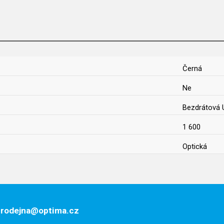
Černá
Ne
Bezdrátová
1 600
Optická
 prodejna@optima.cz