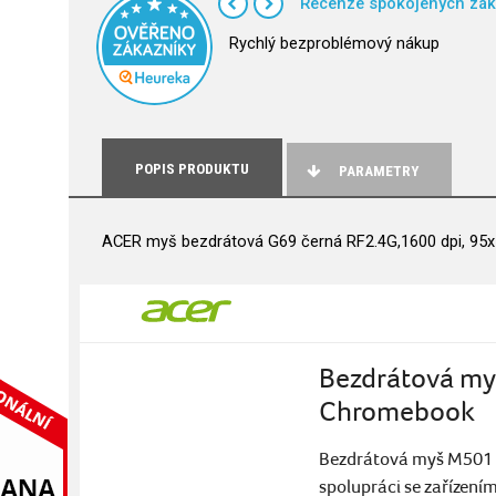
Recenze spokojených zák
Rychlý bezproblémový nákup
POPIS PRODUKTU
PARAMETRY
ACER myš bezdrátová G69 černá RF2.4G,1600 dpi, 95
Bezdrátová myš
Chromebook
Bezdrátová myš M501 sp
spolupráci se zařízením