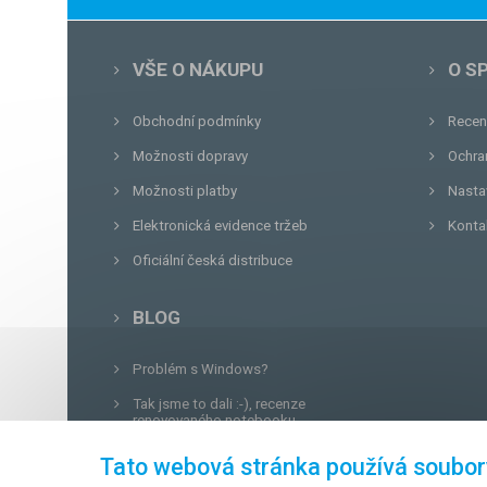
VŠE O NÁKUPU
O S
Obchodní podmínky
Recen
Možnosti dopravy
Ochra
Možnosti platby
Nasta
Elektronická evidence tržeb
Konta
Oficiální česká distribuce
BLOG
Problém s Windows?
Tak jsme to dali :-), recenze
renovovaného notebooku.
Unboxing, zatím jsme na tom dobře...
Tato webová stránka používá soubor