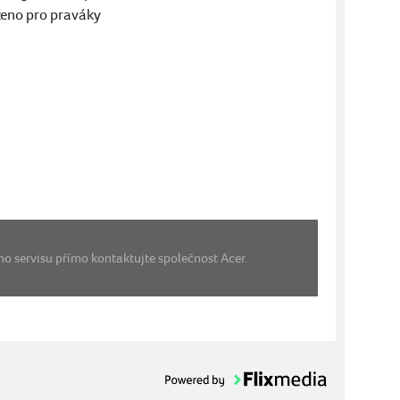
ženo pro praváky
ho servisu přímo kontaktujte společnost Acer.