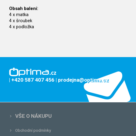
Obsah balení:
4 x matka
4 x šroubek
4 x podložka
| +420 587 407 456
| prodejna@optima.cz
VŠE O NÁKUPU
Obchodní podmínky