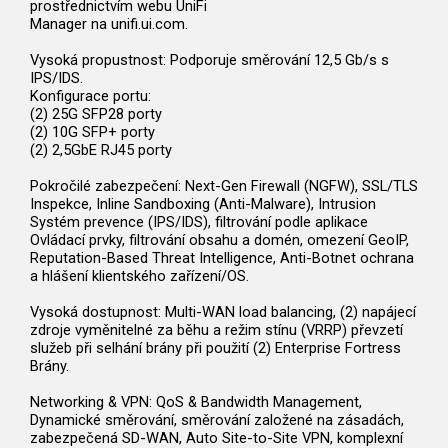
prostřednictvím webu UniFi
Manager na unifi.ui.com.
Vysoká propustnost: Podporuje směrování 12,5 Gb/s s
IPS/IDS.
Konfigurace portu:
(2) 25G SFP28 porty
(2) 10G SFP+ porty
(2) 2,5GbE RJ45 porty
Pokročilé zabezpečení: Next-Gen Firewall (NGFW), SSL/TLS
Inspekce, Inline Sandboxing (Anti-Malware), Intrusion
Systém prevence (IPS/IDS), filtrování podle aplikace
Ovládací prvky, filtrování obsahu a domén, omezení GeoIP,
Reputation-Based Threat Intelligence, Anti-Botnet ochrana
a hlášení klientského zařízení/OS.
Vysoká dostupnost: Multi-WAN load balancing, (2) napájecí
zdroje vyměnitelné za běhu a režim stínu (VRRP) převzetí
služeb při selhání brány při použití (2) Enterprise Fortress
Brány.
Networking & VPN: QoS & Bandwidth Management,
Dynamické směrování, směrování založené na zásadách,
zabezpečená SD-WAN, Auto Site-to-Site VPN, komplexní