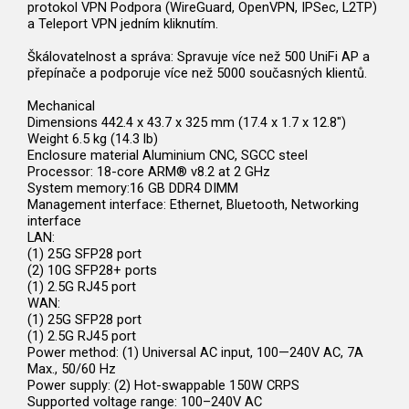
protokol VPN Podpora (WireGuard, OpenVPN, IPSec, L2TP)
a Teleport VPN jedním kliknutím.
Škálovatelnost a správa: Spravuje více než 500 UniFi AP a
přepínače a podporuje více než 5000 současných klientů.
Mechanical
Dimensions 442.4 x 43.7 x 325 mm (17.4 x 1.7 x 12.8")
Weight 6.5 kg (14.3 lb)
Enclosure material Aluminium CNC, SGCC steel
Processor: 18-core ARM® v8.2 at 2 GHz
System memory:16 GB DDR4 DIMM
Management interface: Ethernet, Bluetooth, Networking
interface
LAN:
(1) 25G SFP28 port
(2) 10G SFP28+ ports
(1) 2.5G RJ45 port
WAN:
(1) 25G SFP28 port
(1) 2.5G RJ45 port
Power method: (1) Universal AC input, 100—240V AC, 7A
Max., 50/60 Hz
Power supply: (2) Hot-swappable 150W CRPS
Supported voltage range: 100–240V AC