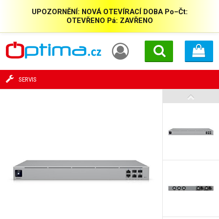
UPOZORNĚNÍ: NOVÁ OTEVÍRACÍ DOBA Po–Čt:
OTEVŘENO Pá: ZAVŘENO
SERVIS