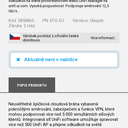
odkudkoli na světě prostřednictvím webu UniFi Manager na
unifi.ui.com. Vysoká propustnost: Podporuje směrování 12,5
Gb/s…
Kód:
3858863
PN:
EFG-EU
Výrobce:
Ubiquiti
Záruka:
2 roky
Výrobek pochází z oficiální české
Více informací…
distribuce.
Aktuálně není v nabídce
POPIS PRODUKTU
Neuvěřitelně špičková cloudová brána vybavená
pokročilými směrování, zabezpečení a funkce VPN, které
mohou podporovat více než 5 000 simultánních síťových
klientů. Integrovaná síť UniFi software umožňuje spravovat
více než 500 UniFi AP a přepne odkudkoli na světě