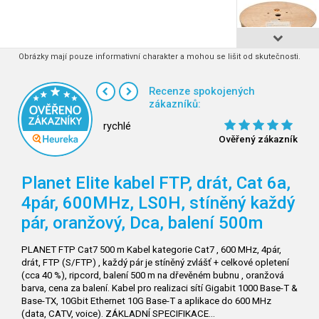
Obrázky mají pouze informativní charakter a mohou se lišit od skutečnosti.
Recenze spokojených
zákazníků:
rychlé
Ověřený zákazník
Planet Elite kabel FTP, drát, Cat 6a,
4pár, 600MHz, LS0H, stíněný každý
pár, oranžový, Dca, balení 500m
PLANET FTP Cat7 500 m Kabel kategorie Cat7 , 600 MHz, 4pár,
drát, FTP (S/FTP) , každý pár je stíněný zvlášť + celkové opletení
(cca 40 %), ripcord, balení 500 m na dřevěném bubnu , oranžová
barva, cena za balení. Kabel pro realizaci sítí Gigabit 1000 Base-T &
Base-TX, 10Gbit Ethernet 10G Base-T a aplikace do 600 MHz
(data, CATV, voice). ZÁKLADNÍ SPECIFIKACE…