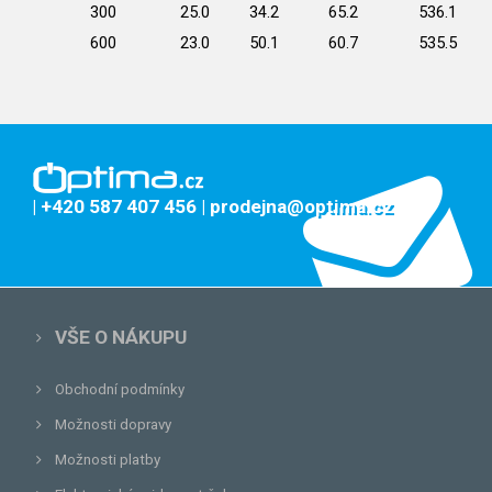
300
25.0
34.2
65.2
536.1
600
23.0
50.1
60.7
535.5
| +420 587 407 456
| prodejna@optima.cz
VŠE O NÁKUPU
Obchodní podmínky
Možnosti dopravy
Možnosti platby