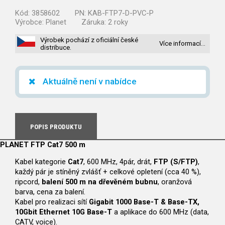
Kód:
3858602
PN:
KAB-FTP7-D-PVC-P
Výrobce:
Planet
Záruka:
2 roky
Výrobek pochází z oficiální české
Více informací…
distribuce.
Aktuálně není v nabídce
POPIS PRODUKTU
PLANET FTP Cat7 500 m
Kabel kategorie
Cat7
, 600 MHz, 4pár, drát,
FTP (S/FTP)
,
každý pár je stíněný zvlášť + celkové opletení (cca 40 %),
ripcord,
balení 500 m na dřevěném bubnu
, oranžová
barva, cena za balení.
Kabel pro realizaci sítí
Gigabit 1000 Base-T & Base-TX,
10Gbit Ethernet 10G Base-T
a aplikace do 600 MHz (data,
CATV, voice).