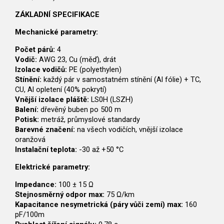
ZÁKLADNÍ SPECIFIKACE
Mechanické parametry:
Počet párů:
4
Vodič:
AWG 23, Cu (měď), drát
Izolace vodičů:
PE (polyethylen)
Stínění:
každý pár v samostatném stínění (Al fólie) + TC,
CU, Al opletení (40% pokrytí)
Vnější izolace pláště:
LS0H (LSZH)
Balení:
dřevěný buben po 500 m
Potisk:
metráž, průmyslové standardy
Barevné značení:
na všech vodičích, vnější izolace
oranžová
Instalační teplota:
-30 až +50 °C
Elektrické parametry:
Impedance:
100 ± 15 Ω
Stejnosměrný odpor max:
75 Ω/km
Kapacitance nesymetrická (páry vůči zemi) max:
160
pF/100m