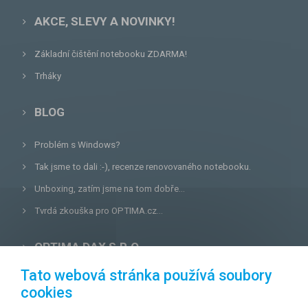
AKCE, SLEVY A NOVINKY!
Základní čištění notebooku ZDARMA!
Trháky
BLOG
Problém s Windows?
Tak jsme to dali :-), recenze renovovaného notebooku.
Unboxing, zatím jsme na tom dobře...
Tvrdá zkouška pro OPTIMA.cz...
OPTIMA DAX S.R.O.
Tato webová stránka používá soubory
Lazecká 46/3, 779 00
Olomouc
cookies
E-mail:
prodejna@optima.cz