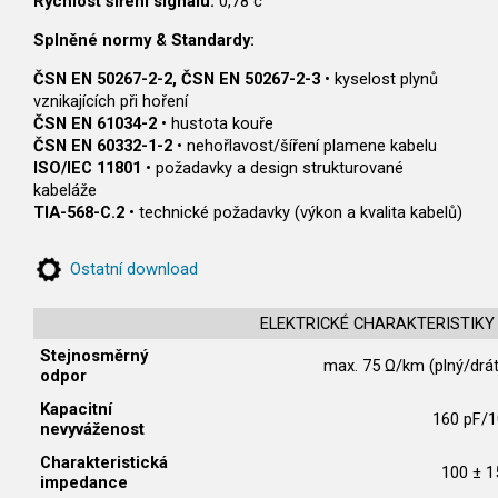
Rychlost šíření signálu:
0,78 c
Splněné normy & Standardy:
ČSN EN 50267-2-2, ČSN EN 50267-2-3
• kyselost plynů
vznikajících při hoření
ČSN EN 61034-2
• hustota kouře
ČSN EN 60332-1-2
• nehořlavost/šíření plamene kabelu
ISO/IEC 11801
• požadavky a design strukturované
kabeláže
TIA-568-C.2
• technické požadavky (výkon a kvalita kabelů)
Ostatní download
ELEKTRICKÉ CHARAKTERISTIKY p
Stejnosměrný
max. 75 Ω/km (plný/drát
odpor
Kapacitní
160 pF/
nevyváženost
Charakteristická
100 ± 1
impedance