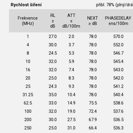
Rychlost šíření
přibl. 78% (plný/drá
RL
ATT
Frekvence
NEXT
PHASEDELAY
≥
≤
(MHz)
≥ dB
±ns/100m
dB
dB/100m
1
27.0
2.0
78.0
570.0
4
30.0
3.7
78.0
552.0
8
24.5
5.3
78.0
546.7
10
32.0
5.9
78.0
545.4
16
32.0
7.4
78.0
543.0
20
25.0
8.3
78.0
542.0
25
24.3
9.3
78.0
541.2
31.25
35.0
10.4
78.0
540.4
62.5
33.0
14.9
75.5
538.6
100
32.0
19.0
72.4
537.6
200
30.0
27.5
67.9
536.5
250
25.0
31.0
66.4
536.3