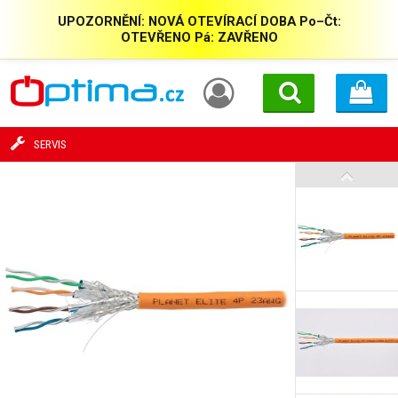
UPOZORNĚNÍ: NOVÁ OTEVÍRACÍ DOBA Po–Čt:
OTEVŘENO Pá: ZAVŘENO
SERVIS