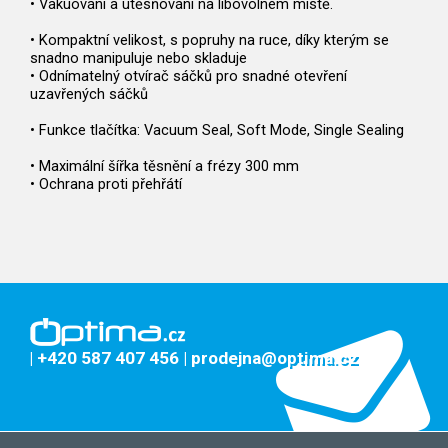
• Vakuování a utěsňování na libovolném místě.
• Kompaktní velikost, s popruhy na ruce, díky kterým se
snadno manipuluje nebo skladuje
• Odnímatelný otvírač sáčků pro snadné otevření
uzavřených sáčků
• Funkce tlačítka: Vacuum Seal, Soft Mode, Single Sealing
• Maximální šířka těsnění a frézy 300 mm
• Ochrana proti přehřátí
| +420 587 407 456
| prodejna@optima.cz