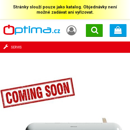
Stránky slouží pouze jako katalog. Objednávky není
možné zadávat ani vyřizovat.
SERVIS