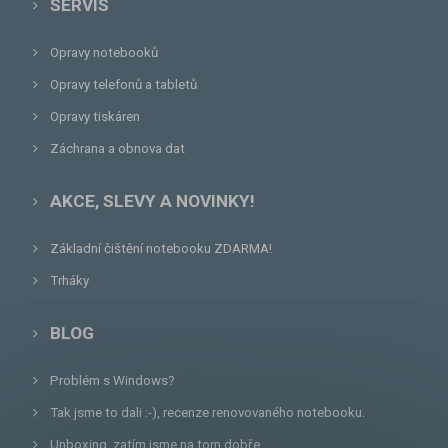
SERVIS
Opravy notebooků
Opravy telefonů a tabletů
Opravy tiskáren
Záchrana a obnova dat
AKCE, SLEVY A NOVINKY!
Základní čištění notebooku ZDARMA!
Trháky
BLOG
Problém s Windows?
Tak jsme to dali :-), recenze renovovaného notebooku.
Unboxing, zatím jsme na tom dobře...