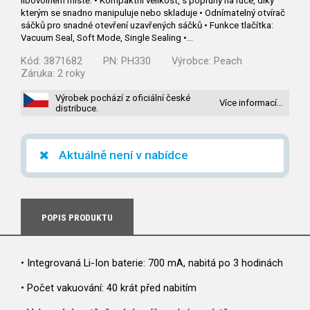
libovolném místě. • Kompaktní velikost, s popruhy na ruce, díky
kterým se snadno manipuluje nebo skladuje • Odnímatelný otvírač
sáčků pro snadné otevření uzavřených sáčků • Funkce tlačítka:
Vacuum Seal, Soft Mode, Single Sealing •…
Kód:
3871682
PN:
PH330
Výrobce:
Peach
Záruka:
2 roky
Výrobek pochází z oficiální české
Více informací…
distribuce.
Aktuálně není v nabídce
POPIS PRODUKTU
• Integrovaná Li-Ion baterie: 700 mA, nabitá po 3 hodinách
• Počet vakuování: 40 krát před nabitím