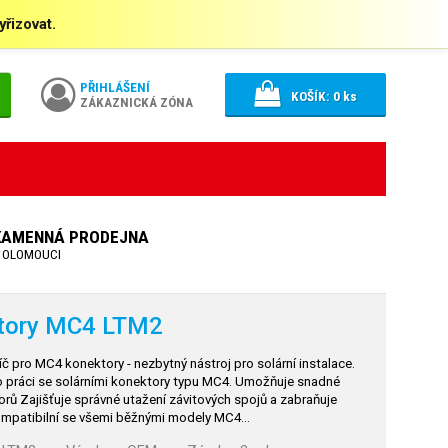
řizovat.
PŘIHLÁŠENÍ
KOŠÍK:
0
ks
ZÁKAZNICKÁ ZÓNA
KAMENNÁ PRODEJNA
 OLOMOUCI
ktory MC4 LTM2
 pro MC4 konektory - nezbytný nástroj pro solární instalace.
pro práci se solárními konektory typu MC4. Umožňuje snadné
ů Zajišťuje správné utažení závitových spojů a zabraňuje
Kompatibilní se všemi běžnými modely MC4…