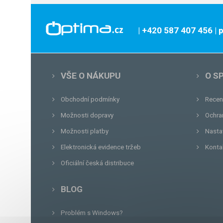
| +420 587 407 456
|
VŠE O NÁKUPU
O S
Obchodní podmínky
Recen
Možnosti dopravy
Ochra
Možnosti platby
Nasta
Elektronická evidence tržeb
Konta
Oficiální česká distribuce
BLOG
Problém s Windows?