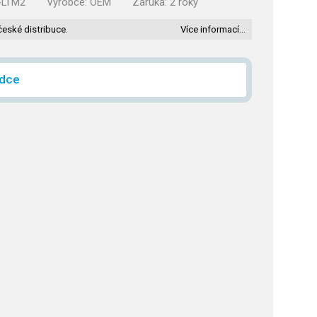
-LTM2
Výrobce:
OEM
Záruka:
2 roky
české distribuce.
Více informací…
ídce