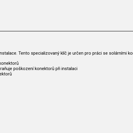
instalace. Tento specializovaný klíč je určen pro práci se solárními k
konektorů
raňuje poškození konektorů při instalaci
ektorů