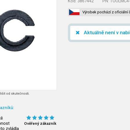
Kód:
3867442
PN:
TOOLMC4
Výrobek pochází z oficiální 
Aktuálně není v nab
išit od skutečnosti.
azníků:
tě
pnost
Ověřený zákazník
to zvládla