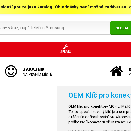
 slouží pouze jako katalog. Objednávky není možné zadávat ani vy
HLEDAT
SERVIS
ZÁKAZNÍK
NA PRVNÍM MÍSTĚ
V
OEM Klíč pro kone
OEM klíč pro konektory MC4 LTM2 Klíč
Tento specializovaný klíč je určen 
otáčení a odšroubování MC4 konektor
poškození konektorů při instalaci 