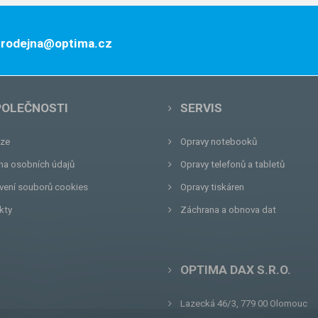
 prodejna@optima.cz
POLEČNOSTI
SERVIS
ze
Opravy notebooků
na osobních údajů
Opravy telefonů a tabletů
vení souborů cookies
Opravy tiskáren
kty
Záchrana a obnova dat
OPTIMA DAX S.R.O.
Lazecká 46/3, 779 00
Olomouc