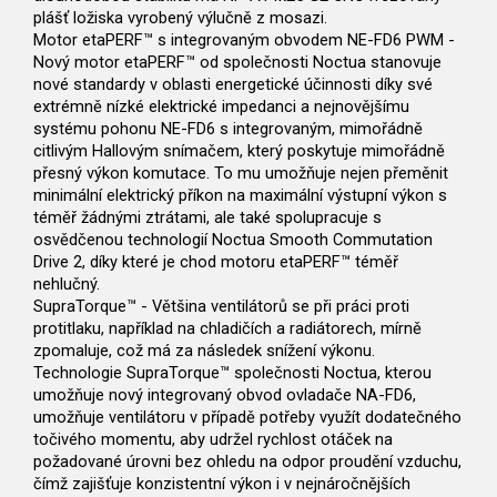
plášť ložiska vyrobený výlučně z mosazi.
Motor etaPERF™ s integrovaným obvodem NE-FD6 PWM -
Nový motor etaPERF™ od společnosti Noctua stanovuje
nové standardy v oblasti energetické účinnosti díky své
extrémně nízké elektrické impedanci a nejnovějšímu
systému pohonu NE-FD6 s integrovaným, mimořádně
citlivým Hallovým snímačem, který poskytuje mimořádně
přesný výkon komutace. To mu umožňuje nejen přeměnit
minimální elektrický příkon na maximální výstupní výkon s
téměř žádnými ztrátami, ale také spolupracuje s
osvědčenou technologií Noctua Smooth Commutation
Drive 2, díky které je chod motoru etaPERF™ téměř
nehlučný.
SupraTorque™ - Většina ventilátorů se při práci proti
protitlaku, například na chladičích a radiátorech, mírně
zpomaluje, což má za následek snížení výkonu.
Technologie SupraTorque™ společnosti Noctua, kterou
umožňuje nový integrovaný obvod ovladače NA-FD6,
umožňuje ventilátoru v případě potřeby využít dodatečného
točivého momentu, aby udržel rychlost otáček na
požadované úrovni bez ohledu na odpor proudění vzduchu,
čímž zajišťuje konzistentní výkon i v nejnáročnějších