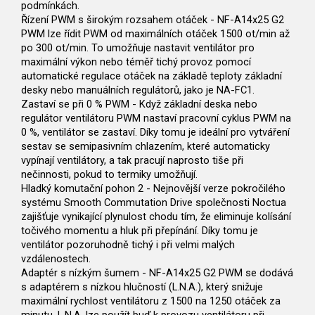
podmínkách.
Řízení PWM s širokým rozsahem otáček - NF-A14x25 G2
PWM lze řídit PWM od maximálních otáček 1500 ot/min až
po 300 ot/min. To umožňuje nastavit ventilátor pro
maximální výkon nebo téměř tichý provoz pomocí
automatické regulace otáček na základě teploty základní
desky nebo manuálních regulátorů, jako je NA-FC1.
Zastaví se při 0 % PWM - Když základní deska nebo
regulátor ventilátoru PWM nastaví pracovní cyklus PWM na
0 %, ventilátor se zastaví. Díky tomu je ideální pro vytváření
sestav se semipasivním chlazením, které automaticky
vypínají ventilátory, a tak pracují naprosto tiše při
nečinnosti, pokud to termiky umožňují.
Hladký komutační pohon 2 - Nejnovější verze pokročilého
systému Smooth Commutation Drive společnosti Noctua
zajišťuje vynikající plynulost chodu tím, že eliminuje kolísání
točivého momentu a hluk při přepínání. Díky tomu je
ventilátor pozoruhodně tichý i při velmi malých
vzdálenostech.
Adaptér s nízkým šumem - NF-A14x25 G2 PWM se dodává
s adaptérem s nízkou hlučností (L.N.A.), který snižuje
maximální rychlost ventilátoru z 1500 na 1250 otáček za