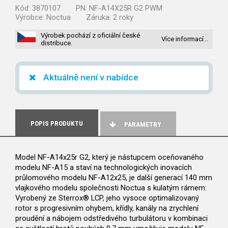
Kód:
3870107
PN:
NF-A14X25R G2 PWM
Výrobce:
Noctua
Záruka:
2 roky
Výrobek pochází z oficiální české
Více informací…
distribuce.
Aktuálně není v nabídce
POPIS PRODUKTU
PARAMETRY
Model NF-A14x25r G2, který je nástupcem oceňovaného
modelu NF-A15 a staví na technologických inovacích
průlomového modelu NF-A12x25, je další generací 140 mm
vlajkového modelu společnosti Noctua s kulatým rámem:
Vyrobený ze Sterrox® LCP, jeho vysoce optimalizovaný
rotor s progresivním ohybem, křídly, kanály na zrychlení
proudění a nábojem odstředivého turbulátoru v kombinaci