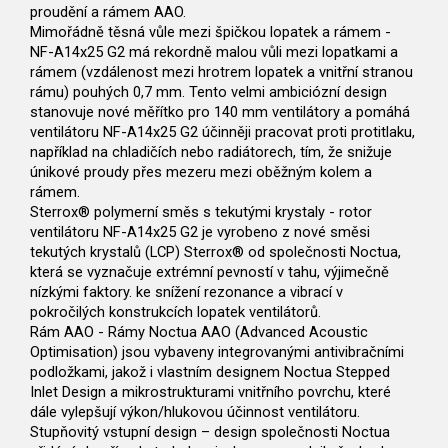
proudění a rámem AAO.
Mimořádně těsná vůle mezi špičkou lopatek a rámem -
NF-A14x25 G2 má rekordně malou vůli mezi lopatkami a
rámem (vzdálenost mezi hrotrem lopatek a vnitřní stranou
rámu) pouhých 0,7 mm. Tento velmi ambiciózní design
stanovuje nové měřítko pro 140 mm ventilátory a pomáhá
ventilátoru NF-A14x25 G2 účinněji pracovat proti protitlaku,
například na chladičích nebo radiátorech, tím, že snižuje
únikové proudy přes mezeru mezi oběžným kolem a
rámem.
Sterrox® polymerní směs s tekutými krystaly - rotor
ventilátoru NF-A14x25 G2 je vyrobeno z nové směsi
tekutých krystalů (LCP) Sterrox® od společnosti Noctua,
která se vyznačuje extrémní pevností v tahu, výjimečně
nízkými faktory. ke snížení rezonance a vibrací v
pokročilých konstrukcích lopatek ventilátorů.
Rám AAO - Rámy Noctua AAO (Advanced Acoustic
Optimisation) jsou vybaveny integrovanými antivibračními
podložkami, jakož i vlastním designem Noctua Stepped
Inlet Design a mikrostrukturami vnitřního povrchu, které
dále vylepšují výkon/hlukovou účinnost ventilátoru.
Stupňovitý vstupní design – design společnosti Noctua