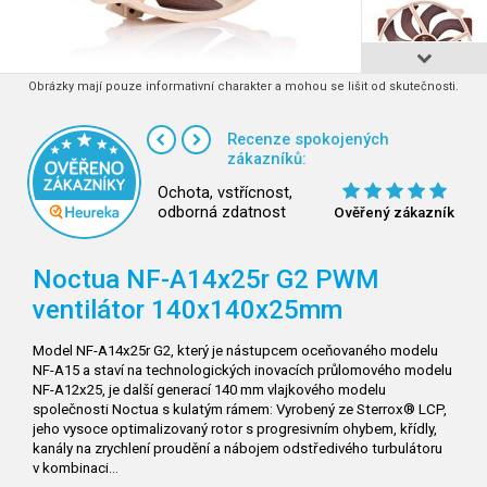
Obrázky mají pouze informativní charakter a mohou se lišit od skutečnosti.
Recenze spokojených
zákazníků:
Ochota, vstřícnost,
odborná zdatnost
Ověřený zákazník
Noctua NF-A14x25r G2 PWM
ventilátor 140x140x25mm
Model NF-A14x25r G2, který je nástupcem oceňovaného modelu
NF-A15 a staví na technologických inovacích průlomového modelu
NF-A12x25, je další generací 140 mm vlajkového modelu
společnosti Noctua s kulatým rámem: Vyrobený ze Sterrox® LCP,
jeho vysoce optimalizovaný rotor s progresivním ohybem, křídly,
kanály na zrychlení proudění a nábojem odstředivého turbulátoru
v kombinaci…