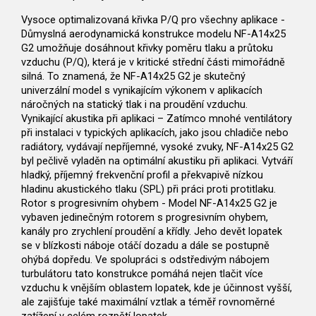
Vysoce optimalizovaná křivka P/Q pro všechny aplikace -
Důmyslná aerodynamická konstrukce modelu NF-A14x25
G2 umožňuje dosáhnout křivky poměru tlaku a průtoku
vzduchu (P/Q), která je v kritické střední části mimořádně
silná. To znamená, že NF-A14x25 G2 je skutečný
univerzální model s vynikajícím výkonem v aplikacích
náročných na statický tlak i na proudění vzduchu.
Vynikající akustika při aplikaci – Zatímco mnohé ventilátory
při instalaci v typických aplikacích, jako jsou chladiče nebo
radiátory, vydávají nepříjemné, vysoké zvuky, NF-A14x25 G2
byl pečlivě vyladěn na optimální akustiku při aplikaci. Vytváří
hladký, příjemný frekvenční profil a překvapivě nízkou
hladinu akustického tlaku (SPL) při práci proti protitlaku.
Rotor s progresivním ohybem - Model NF-A14x25 G2 je
vybaven jedinečným rotorem s progresivním ohybem,
kanály pro zrychlení proudění a křídly. Jeho devět lopatek
se v blízkosti náboje otáčí dozadu a dále se postupně
ohýbá dopředu. Ve spolupráci s odstředivým nábojem
turbulátoru tato konstrukce pomáhá nejen tlačit více
vzduchu k vnějším oblastem lopatek, kde je účinnost vyšší,
ale zajišťuje také maximální vztlak a téměř rovnoměrné