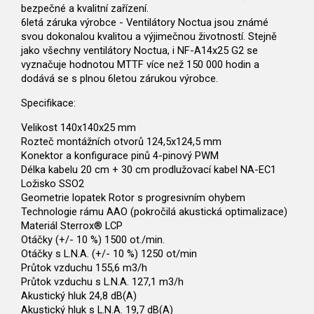
bezpečné a kvalitní zařízení.
6letá záruka výrobce - Ventilátory Noctua jsou známé
svou dokonalou kvalitou a výjimečnou životností. Stejně
jako všechny ventilátory Noctua, i NF-A14x25 G2 se
vyznačuje hodnotou MTTF více než 150 000 hodin a
dodává se s plnou 6letou zárukou výrobce.
Specifikace:
Velikost 140x140x25 mm
Rozteč montážních otvorů 124,5x124,5 mm
Konektor a konfigurace pinů 4-pinový PWM
Délka kabelu 20 cm + 30 cm prodlužovací kabel NA-EC1
Ložisko SSO2
Geometrie lopatek Rotor s progresivním ohybem
Technologie rámu AAO (pokročilá akustická optimalizace)
Materiál Sterrox® LCP
Otáčky (+/- 10 %) 1500 ot./min.
Otáčky s L.N.A. (+/- 10 %) 1250 ot/min
Průtok vzduchu 155,6 m3/h
Průtok vzduchu s L.N.A. 127,1 m3/h
Akustický hluk 24,8 dB(A)
Akustický hluk s L.N.A. 19,7 dB(A)