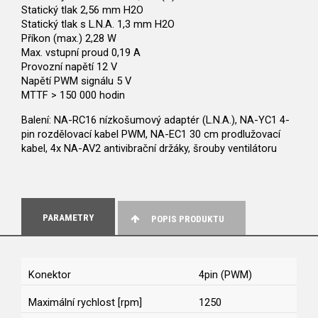
Statický tlak 2,56 mm H2O
Statický tlak s L.N.A. 1,3 mm H2O
Příkon (max.) 2,28 W
Max. vstupní proud 0,19 A
Provozní napětí 12 V
Napětí PWM signálu 5 V
MTTF > 150 000 hodin
Balení: NA-RC16 nízkošumový adaptér (L.N.A.), NA-YC1 4-
pin rozdělovací kabel PWM, NA-EC1 30 cm prodlužovací
kabel, 4x NA-AV2 antivibrační držáky, šrouby ventilátoru
PARAMETRY
POPIS PRODUKTU
Konektor
4pin (PWM)
Maximální rychlost [rpm]
1250