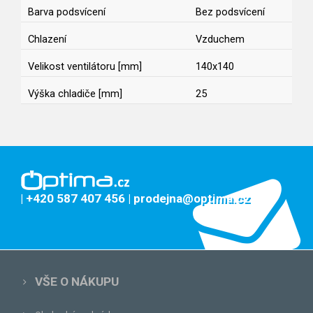
Barva podsvícení
Bez podsvícení
Chlazení
Vzduchem
Velikost ventilátoru [mm]
140x140
Výška chladiče [mm]
25
| +420 587 407 456
| prodejna@optima.cz
VŠE O NÁKUPU