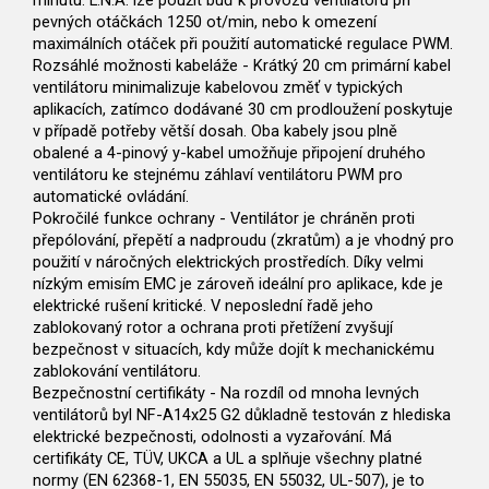
minutu. L.N.A. lze použít buď k provozu ventilátoru při
pevných otáčkách 1250 ot/min, nebo k omezení
maximálních otáček při použití automatické regulace PWM.
Rozsáhlé možnosti kabeláže - Krátký 20 cm primární kabel
ventilátoru minimalizuje kabelovou změť v typických
aplikacích, zatímco dodávané 30 cm prodloužení poskytuje
v případě potřeby větší dosah. Oba kabely jsou plně
obalené a 4-pinový y-kabel umožňuje připojení druhého
ventilátoru ke stejnému záhlaví ventilátoru PWM pro
automatické ovládání.
Pokročilé funkce ochrany - Ventilátor je chráněn proti
přepólování, přepětí a nadproudu (zkratům) a je vhodný pro
použití v náročných elektrických prostředích. Díky velmi
nízkým emisím EMC je zároveň ideální pro aplikace, kde je
elektrické rušení kritické. V neposlední řadě jeho
zablokovaný rotor a ochrana proti přetížení zvyšují
bezpečnost v situacích, kdy může dojít k mechanickému
zablokování ventilátoru.
Bezpečnostní certifikáty - Na rozdíl od mnoha levných
ventilátorů byl NF-A14x25 G2 důkladně testován z hlediska
elektrické bezpečnosti, odolnosti a vyzařování. Má
certifikáty CE, TÜV, UKCA a UL a splňuje všechny platné
normy (EN 62368-1, EN 55035, EN 55032, UL-507), je to