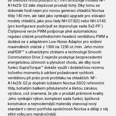
se světlostí hrotů pouhých 0,7 mm umožňuje modelu NF-
A14x25r G2 dále zlepšovat proslulý tichý. Díky tomu se
dokonale hodí nejen pro novou generaci chladičů Noctua
třídy 140 mm, ale také jako vynikající upgrade pro stávající
modely chladičů, jako jsou řady NH-D15(S) nebo NH-U14S
(pro konfigurace push/pull se doporučuje sada Sx2-PP ).
Čtyřpinová verze PWM podporuje plně automatickou
regulaci otáček prostřednictvím headerů ventilátoru PWM a
dodává se s adaptérem Low-Noise Adaptor pro snížení
maximálních otáček z 1500 na 1250 ot./min. Jeho motor
etaPERF™ s ultranízkými ztrátami a technologií Smooth
Commutation Drive 2 nejenže poskytuje bezprecedentní
energetickou účinnost a plynulost chodu, ale díky nové
funkci SupraTorque™ dokáže využít i dodatečnou rezervu
točivého momentu k udržení požadované rychlosti
ventilátoru při práci proti protitlaku na chladičích. NF-
A14x25r G2 je doplněn ložiskem Noctua SSO2 referenční
třídy, bohatým balíkem příslušenství a 6letou zárukou
výrobce, což znamená, že jde o produkt prémiové kvality.
Jeho vynikající výkon, komplexní sada funkcí, špičková
konstrukce a nejmodernější materiály stanovují nový
standard v rámci portfolia společnosti Noctua a dělají z něj
elitní volbu pro nejnáročnější.