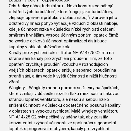
zatížení v celém rozpětí lopatek.
Odstředivý náboj turbulátoru - Nová konstrukce nábojů
odstředivých turbulátorů, které fungují jako turbulátory,
zlepšuje upevnění průtoku v oblasti nábojů. Zároveň jeho
odstředivý hnací pohyb vytlačuje vzduch z oblasti náboje,
kde je účinnost nízká v důsledku nízké rychlosti otáčení,
směrem k vnějším, vysoce účinným zónám lopatek, čímž
se zvyšuje celková účinnost optimalizací distribuce
kapaliny v oblasti oběžného kola.
Kanály pro zrychlení toku - Rotor NF-A14x25 G2 má na
straně sání kanály pro zrychlení proudění. Tím, že toto
opatření zrychluje proudění vzduchu v rozhodujících
vnějších oblastech lopatek, snižuje separaci proudění na
straně sání, a tím vede k vyšší účinnosti a nižší hlučnosti
víření.
Winglety - Winglety mohou pomoci snížit viry na špičkách,
které vznikají v důsledku rozdílu tlaku mezi sací a tlakovou
stranou lopatek ventilátoru, ale nesou s sebou riziko
snížení účinnosti v důsledku dodatečného posunu kapaliny
v oblastech s vysokou rychlostí. Malé winglety ventilátoru
NF-A14x25 G2 byly pečlivě vyladěny tak, aby zajistily
konzistentní zvýšení účinnosti ve spolupráci s geometrií
lopatek s progresivním ohybem, kanály pro zrychlení