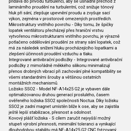
přidává do přívodu turbulenci, aby se usnadnil přechod z
laminárního proudění na turbulentní, což snižuje tónový
hluk při sání, zlepšuje upevnění proudu a zvyšuje sací
výkon, zejména v prostorově omezených prostředích.
Mikrostruktury vnitřního povrchu - Díky tomu, že špičky
lopatek ventilátoru přecházejí přes hraniční vrstvu
vytvořenou mikrostrukturami vnitřního povrchu, je výrazně
potlačeno oddělování proudění ze strany sání lopatek, což
má za následek snížení hluku procházejícího lopatkami a
zlepšení účinnosti proudění vzduchu a tlaku.
Integrované antivibrační podložky - Integrované antivibrační
podložky z mimořádně měkkého silikonu minimalizují
přenos drobných vibrací při zachování plné kompatibility se
všemi standardními šrouby a většinou ostatních
montážních mechanismů.
Ložisko SSO2 - Model NF-A14x25 G2 je vybaven dále
optimalizovanou druhou generací proslulého, časem
ověřeného ložiska SSO2 společnosti Noctua. Díky ložisku
SSO2 je zadní magnet umístěn blíže k ose, aby se zajistila
ještě lepší stabilizace, přesnost a odolnost.
Kovový plášť ložiska - S cílem zaručit nejvyšší možný
stupeň výrobní přesnosti, minimální toleranci a vynikající
dlouhodobou stabilitu má NF-A14x25 G2 CNC frézovaný