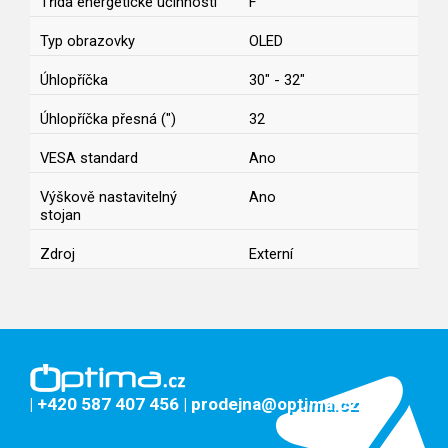
Třída energetické účinnosti
F
Typ obrazovky
OLED
Úhlopříčka
30" - 32"
Úhlopříčka přesná (")
32
VESA standard
Ano
Výškově nastavitelný
Ano
stojan
Zdroj
Externí
| +420 587 407 456
| prodejna@optima.cz