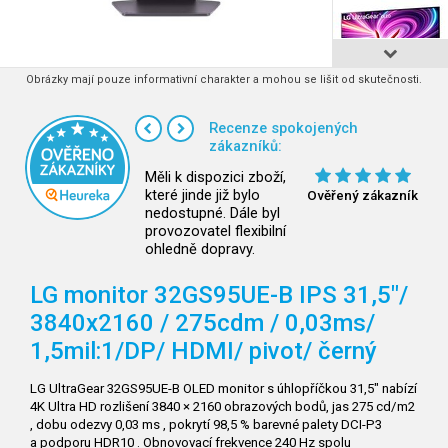
Obrázky mají pouze informativní charakter a mohou se lišit od skutečnosti.
Recenze spokojených
zákazníků:
Měli k dispozici zboží,
které jinde již bylo
Ověřený zákazník
nedostupné. Dále byl
provozovatel flexibilní
ohledně dopravy.
LG monitor 32GS95UE-B IPS 31,5"/
3840x2160 / 275cdm / 0,03ms/
1,5mil:1/DP/
HDMI/
pivot/ černý
LG UltraGear 32GS95UE-B OLED monitor s úhlopříčkou 31,5" nabízí
4K Ultra HD rozlišení 3840 × 2160 obrazových bodů, jas 275 cd/m2
, dobu odezvy 0,03 ms , pokrytí 98,5 % barevné palety DCI-P3
a podporu HDR10 . Obnovovací frekvence 240 Hz spolu