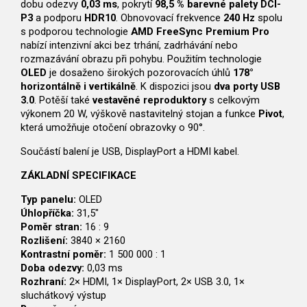
dobu odezvy
0,03 ms
, pokrytí
98,5 % barevné palety DCI-
P3
a podporu
HDR10
. Obnovovací frekvence
240 Hz
spolu
s podporou technologie
AMD FreeSync Premium Pro
nabízí intenzivní akci bez trhání, zadrhávání nebo
rozmazávání obrazu při pohybu. Použitím technologie
OLED
je dosaženo širokých pozorovacích úhlů
178°
horizontálně i vertikálně
. K dispozici jsou
dva porty USB
3.0
. Potěší také
vestavěné reproduktory
s celkovým
výkonem 20 W, výškově nastavitelný stojan a funkce
Pivot
,
která umožňuje otočení obrazovky o 90°.
Součástí balení je USB, DisplayPort a HDMI kabel.
ZÁKLADNÍ SPECIFIKACE
Typ panelu:
OLED
Úhlopříčka:
31,5"
Poměr stran:
16 : 9
Rozlišení:
3840 × 2160
Kontrastní poměr:
1 500 000 : 1
Doba odezvy:
0,03 ms
Rozhraní:
2× HDMI, 1× DisplayPort, 2× USB 3.0, 1×
sluchátkový výstup