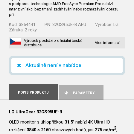
s podporou technologie AMD FreeSync Premium Pro nabízí
intenzivní akci bez trhání, zadrhávání nebo rozmazávání obrazu
při…
Kód:
3864441
PN:
32GS95UE-B.AEU
Výrobce:
LG
Záruka:
2 roky
Výrobek pochází z oficiální české
Více informací…
distribuce.
Aktuálně není v nabídce
POPIS PRODUKTU
PARAMETRY
LG UltraGear 32GS95UE-B
OLED monitor s úhlopříčkou
31,5"
nabízí 4K Ultra HD
2
rozlišení
3840 × 2160
obrazových bodů, jas
275 cd/m
,