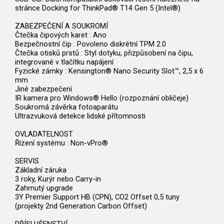
stránce Docking for ThinkPad® T14 Gen 5 (Intel®)
ZABEZPEČENÍ A SOUKROMÍ
Čtečka čipových karet : Ano
Bezpečnostní čip : Povoleno diskrétní TPM 2.0
Čtečka otisků prstů : Styl dotyku, přizpůsobení na čipu,
integrované v tlačítku napájení
Fyzické zámky : Kensington® Nano Security Slot™, 2,5 x 6
mm
Jiné zabezpečení
IR kamera pro Windows® Hello (rozpoznání obličeje)
Soukromá závěrka fotoaparátu
Ultrazvuková detekce lidské přítomnosti
OVLADATELNOST
Řízení systému : Non-vPro®
SERVIS
Základní záruka
3 roky, Kurýr nebo Carry-in
Zahrnutý upgrade
3Y Premier Support HB (CPN), CO2 Offset 0,5 tuny
(projekty 2nd Generation Carbon Offset)