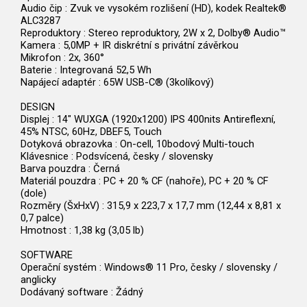
Audio čip : Zvuk ve vysokém rozlišení (HD), kodek Realtek®
ALC3287
Reproduktory : Stereo reproduktory, 2W x 2, Dolby® Audio™
Kamera : 5,0MP + IR diskrétní s privátní závěrkou
Mikrofon : 2x, 360°
Baterie : Integrovaná 52,5 Wh
Napájecí adaptér : 65W USB-C® (3kolíkový)
DESIGN
Displej : 14" WUXGA (1920x1200) IPS 400nits Antireflexní,
45% NTSC, 60Hz, DBEF5, Touch
Dotyková obrazovka : On-cell, 10bodový Multi-touch
Klávesnice : Podsvícená, česky / slovensky
Barva pouzdra : Černá
Materiál pouzdra : PC + 20 % CF (nahoře), PC + 20 % CF
(dole)
Rozměry (ŠxHxV) : 315,9 x 223,7 x 17,7 mm (12,44 x 8,81 x
0,7 palce)
Hmotnost : 1,38 kg (3,05 lb)
SOFTWARE
Operační systém : Windows® 11 Pro, česky / slovensky /
anglicky
Dodávaný software : Žádný