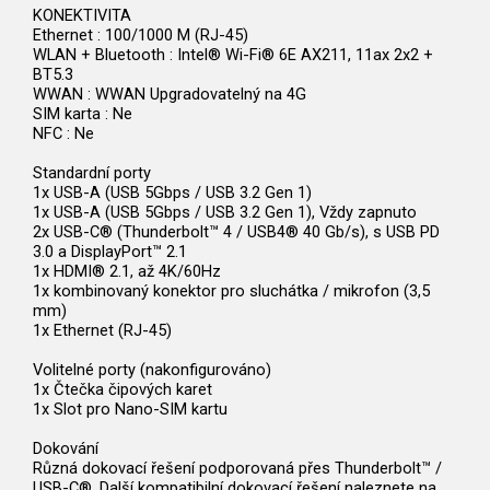
KONEKTIVITA
Ethernet : 100/1000 M (RJ-45)
WLAN + Bluetooth : Intel® Wi-Fi® 6E AX211, 11ax 2x2 +
BT5.3
WWAN : WWAN Upgradovatelný na 4G
SIM karta : Ne
NFC : Ne
Standardní porty
1x USB-A (USB 5Gbps / USB 3.2 Gen 1)
1x USB-A (USB 5Gbps / USB 3.2 Gen 1), Vždy zapnuto
2x USB-C® (Thunderbolt™ 4 / USB4® 40 Gb/s), s USB PD
3.0 a DisplayPort™ 2.1
1x HDMI® 2.1, až 4K/60Hz
1x kombinovaný konektor pro sluchátka / mikrofon (3,5
mm)
1x Ethernet (RJ-45)
Volitelné porty (nakonfigurováno)
1x Čtečka čipových karet
1x Slot pro Nano-SIM kartu
Dokování
Různá dokovací řešení podporovaná přes Thunderbolt™ /
USB-C®. Další kompatibilní dokovací řešení naleznete na