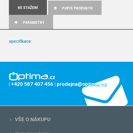
KE STAŽENÍ
POPIS PRODUKTU
PARAMETRY
specifikace
| +420 587 407 456
| prodejna@optima.cz
VŠE O NÁKUPU