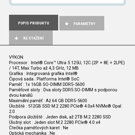
POPIS PRODUKTU
PARAMETRY
KE STAŽENÍ
VÝKON
Procesor : Intel® Core™ Ultra 5 125U, 12C (2P + 8E + 2LPE)
/ 14T, Max Turbo až 4,3 GHz, 12 MB
Grafika : Integrovaná grafika Intel®
Čipová sada : Platforma Intel® SoC
Paměť : 1x 16GB SO-DIMM DDR5-5600
Paměťové sloty : Dva sloty DDR5 SO-DIMM s podporou
dvou kanálů
Maximální paměť : Až 64 GB DDR5-5600
Úložiště : 512GB SSD M.2 2280 PCIe® 4.0x4 NVMe® Opal
2.0
Podpora úložiště : Jeden disk, až 2TB M.2 2280 SSD
Úložný slot : Jeden slot M.2 2280 PCIe® 4.0 x4
Čtečka paměťových karet : Ne
Optická mechanika : Ne