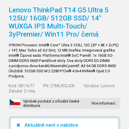
Lenovo ThinkPad T14 G5 Ultra 5
125U/
16GB/
512GB SSD/
14"
WUXGA IPS Multi-Touch/
3yPremier/
Win11 Pro/
černá
VÝKON Procesor: Intel® Core™ Ultra 5 125U, 12C (2P + 8E + 2LPE)
/ 14T, Max Turbo až 4,3 GHz, 12 MB Grafika: Integrovaná grafika
Intel® Čipová sada: Platforma Intel® SoC Paměť: 1x 16GB SO-
DIMM DDR5-5600 Paměťové sloty: Dva sloty DDR5 SO-DIMM
s podporou dvou kanálů Maximální paměť: Až 64 GB DDR5-5600
Úložiště: 512GB SSD M.2 2280 PCIe® 4.0x4 NVMe® Opal 2.0
Podpora…
Kód:
3811677
PN:
21ML002JCK
Výrobce:
Lenovo
Záruka:
2 roky
Výrobek pochází z oficiální české
Více informací…
distribuce.
Aktuálně není v nabídce