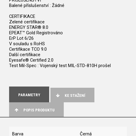
PŘÍSLUŠENSTVÍ
Balené příslušenství : Žádné
CERTIFIKACE
Zelené certifikace
ENERGY STAR® 8.0
EPEAT™ Gold Registrováno
ErP Lot 6/26
V souladu s RoHS
Certifikace TCO 9.0
Další certifikace
Eyesafe® Certified 2.0
Test Mil-Spec : Vojenský test MIL-STD-810H prošel
PARAMETRY
KE STAŽENÍ
POPIS PRODUKTU
Barva
Černá