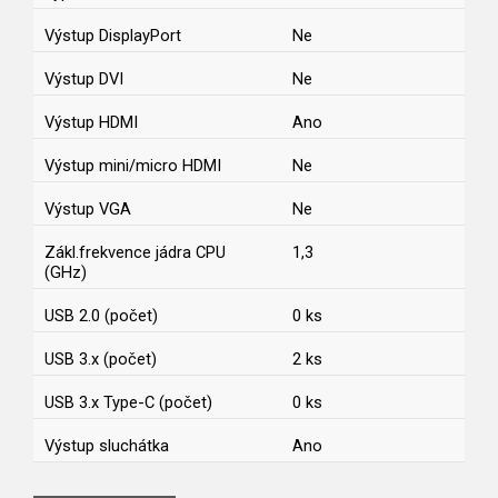
Výstup DisplayPort
Ne
Výstup DVI
Ne
Výstup HDMI
Ano
Výstup mini/micro HDMI
Ne
Výstup VGA
Ne
Zákl.frekvence jádra CPU
1,3
(GHz)
USB 2.0 (počet)
0 ks
USB 3.x (počet)
2 ks
USB 3.x Type-C (počet)
0 ks
Výstup sluchátka
Ano