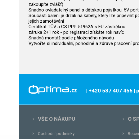
zakoupíte zvlášť)
Snadno ovladatelný panel s dětskou pojistkou, 5V po
Součástí balení je držák na kabely, který lze připevni
jejich zamotávání
Certifikát TÜV a GS PPP 51962A s EU zástrčkou
záruka 2+1 rok - po registraci získáte rok navíc
Snadná montáž podle přiloženého návodu
Vytvořte si individuální, pohodlné a zdravé pracovní p
| +420 587 407 456
|
VŠE O NÁKUPU
O S
Obchodní podmínky
Recen