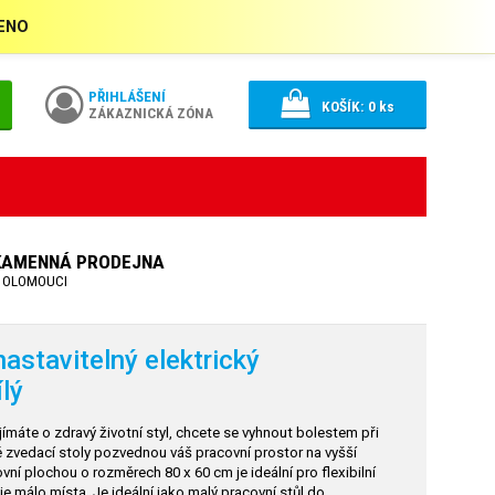
ŘENO
PŘIHLÁŠENÍ
KOŠÍK:
0
ks
ZÁKAZNICKÁ ZÓNA
KAMENNÁ PRODEJNA
 OLOMOUCI
astavitelný elektrický
lý
jímáte o zdravý životní styl, chcete se vyhnout bolestem při
é zvedací stoly pozvednou váš pracovní prostor na vyšší
ní plochou o rozměrech 80 x 60 cm je ideální pro flexibilní
je málo místa. Je ideální jako malý pracovní stůl do…