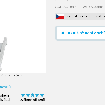
Kód:
3865807
PN:
65340001
Výrobek pochází z oficiální 
Aktuálně není v nab
išit od skutečnosti.
azníků:
 rohem
k, flash
Ověřený zákazník