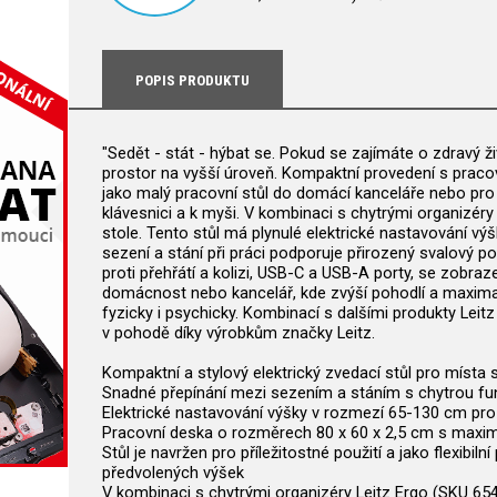
POPIS PRODUKTU
"Sedět - stát - hýbat se. Pokud se zajímáte o zdravý 
prostor na vyšší úroveň. Kompaktní provedení s pracovn
jako malý pracovní stůl do domácí kanceláře nebo pro h
klávesnici a k myši. V kombinaci s chytrými organizér
stole. Tento stůl má plynulé elektrické nastavování vý
sezení a stání při práci podporuje přirozený svalový p
proti přehřátí a kolizi, USB-C a USB-A porty, se zobraz
domácnost nebo kancelář, kde zvýší pohodlí a maximaliz
fyzicky i psychicky. Kombinací s dalšími produkty Leitz 
v pohodě díky výrobkům značky Leitz.
Kompaktní a stylový elektrický zvedací stůl pro mís
Snadné přepínání mezi sezením a stáním s chytrou funk
Elektrické nastavování výšky v rozmezí 65-130 cm pro v
Pracovní deska o rozměrech 80 x 60 x 2,5 cm s maximál
Stůl je navržen pro příležitostné použití a jako flexib
předvolených výšek
V kombinaci s chytrými organizéry Leitz Ergo (SKU 6