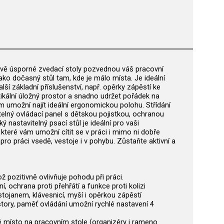
orově úsporné zvedací stoly pozvednou váš pracovní
ako dočasný stůl tam, kde je málo místa. Je ideální
ší základní příslušenství, např. opěrky zápěstí ke
tikální úložný prostor a snadno udržet pořádek na
ám umožní najít ideální ergonomickou polohu. Střídání
itelný ovládací panel s dětskou pojistkou, ochranou
 nastavitelný psací stůl je ideální pro vaši
které vám umožní cítit se v práci i mimo ni dobře
 pro práci vsedě, vestoje i v pohybu. Zůstaňte aktivní a
pozitivně ovlivňuje pohodu při práci.
 ochrana proti přehřátí a funkce proti kolizi
tojanem, klávesnicí, myší i opěrkou zápěstí
rostory, paměť ovládání umožní rychlé nastavení 4
 místo na pracovním stole (organizéry i rameno