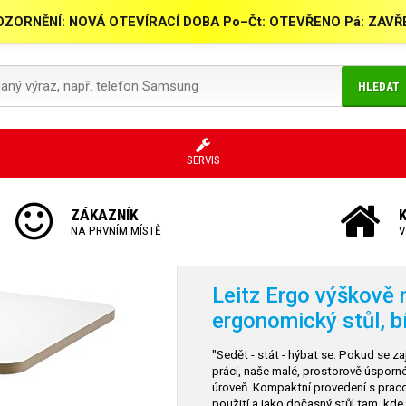
ZORNĚNÍ: NOVÁ OTEVÍRACÍ DOBA Po–Čt: OTEVŘENO Pá: ZAV
HLEDAT
SERVIS
ZÁKAZNÍK
NA PRVNÍM MÍSTĚ
V
Leitz Ergo výškově n
ergonomický stůl, bí
"Sedět - stát - hýbat se. Pokud se za
práci, naše malé, prostorově úsporn
úroveň. Kompaktní provedení s pracov
použití a jako dočasný stůl tam, kde 