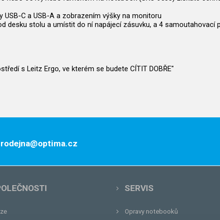
rty USB-C a USB-A a zobrazením výšky na monitoru
t pod desku stolu a umístit do ní napájecí zásuvku, a 4 samoutahovací
rostředí s Leitz Ergo, ve kterém se budete CÍTIT DOBŘE"
 prodejna@optima.cz
POLEČNOSTI
SERVIS
ze
Opravy notebooků