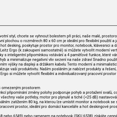
životní styl, chcete se vyhnout bolestem při práci, naše malé, prost
í plochou o rozměrech 80 x 60 cm je ideální pro flexibilní použití a j
ot desking, poskytuje prostor pro monitor, notebook, klávesnici a dal
y Leitz Ergo (k zakoupení samostatně) si můžete vytvořit moderní ver
šky s inteligentní připomínkou vstávání a 4 paměťové funkce, které v
ohyb a minimalizuje negativní vliv sezení na naše zdraví Snadno použ
ením výšky na displeji a držákem kabelu Tento moderní a minimalistický
uje vaši produktivitu. Naším posláním je nabízet produkty a řešení, 
Ergo si můžete vytvořit flexibilní a individualizovaný pracovní prostor
ta s omezeným prostorem
cí připomínání změny polohy podporuje pohyb a protažení svalů, což 
šechny vaše potřeby, motor pro plynulé a tiché (<25 dB) nastavování,
ním zatížením 80 kg, na kterou lze umístit monitor a notebook se s
ilní pracovní prostor, ideální pro domácí kanceláře a hot deskingové p
548 nebo 6549) nebo ramenem na notebook (SKU 6538) získáte cenné