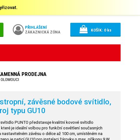
řizovat.
PŘIHLÁŠENÍ
KOŠÍK:
0
ks
ZÁKAZNICKÁ ZÓNA
KAMENNÁ PRODEJNA
 OLOMOUCI
opní, závěsné bodové svítidlo,
droj typu GU10
tidlo PUNTO představuje kvalitní kovové svítidlo
které je ideální volbou pro funkční osvětlení současných
 na nastavitelném závěsu o délce až 100 cm, umístěném na
zeno je paticí GU10 pro instalaci žárovky o max. příkonu 9 W