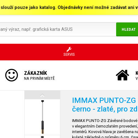
 slouží pouze jako katalog. Objednávky není možné zadávat ani vy
HLEDAT
SERVIS
ZÁKAZNÍK
NA PRVNÍM MÍSTĚ
V
IMMAX PUNTO-ZG str
černo - zlaté, pro z
IMMAX PUNTO-ZG Závěsné bodové sví
v elegantním černozlatém provedení, 
interiérů. Kovová hlava je zavěšena
kulaté základně o průměru 6 cm. Osa