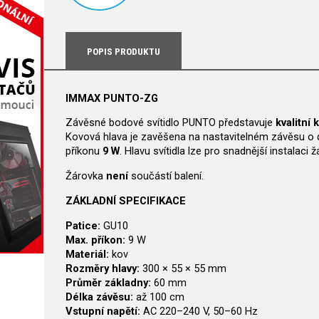
POPIS PRODUKTU
IMMAX PUNTO-ZG
Závěsné bodové svítidlo PUNTO představuje
kvalitní 
Kovová hlava je zavěšena na nastavitelném závěsu o
příkonu
9 W
. Hlavu svítidla lze pro snadnější instalaci
Žárovka
není
součástí balení.
ZÁKLADNÍ SPECIFIKACE
Patice:
GU10
Max. příkon:
9 W
Materiál:
kov
Rozměry hlavy:
300 × 55 × 55 mm
Průměr základny:
60 mm
Délka závěsu:
až 100 cm
Vstupní napětí:
AC 220–240 V, 50–60 Hz