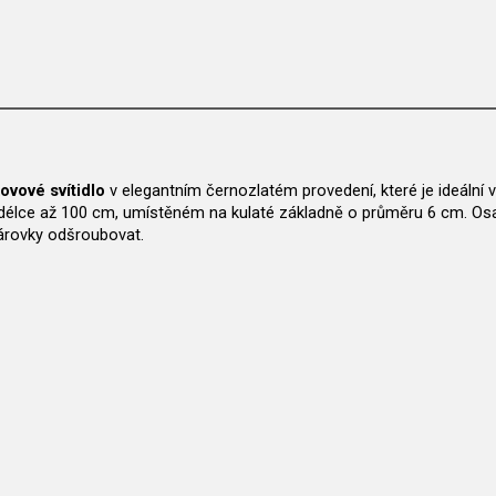
kovové svítidlo
v elegantním černozlatém provedení, které je ideální 
 délce až 100 cm, umístěném na kulaté základně o průměru 6 cm. O
 žárovky odšroubovat.