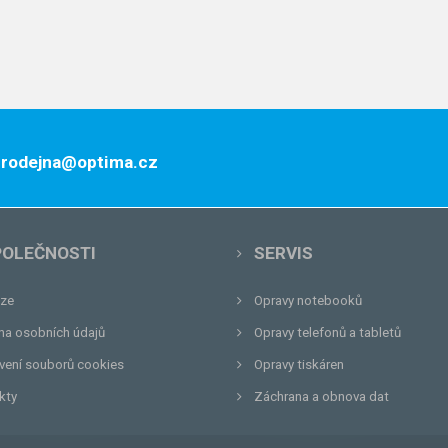
 prodejna@optima.cz
POLEČNOSTI
SERVIS
ze
Opravy notebooků
na osobních údajů
Opravy telefonů a tabletů
vení souborů cookies
Opravy tiskáren
kty
Záchrana a obnova dat