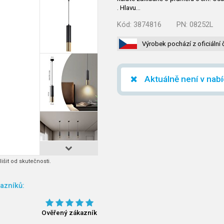
. Hlavu…
Kód:
3874816
PN:
08252L
Výrobek pochází z oficiální 
Aktuálně není v nab
išit od skutečnosti.
azníků:
Ověřený zákazník