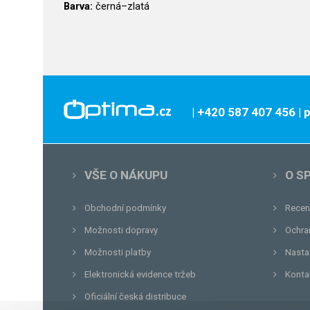
Barva:
černá–zlatá
| +420 587 407 456
|
VŠE O NÁKUPU
O S
Obchodní podmínky
Recen
Možnosti dopravy
Ochra
Možnosti platby
Nasta
Elektronická evidence tržeb
Konta
Oficiální česká distribuce