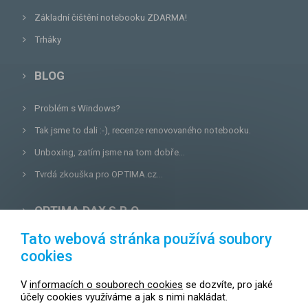
Základní čištění notebooku ZDARMA!
Trháky
BLOG
Problém s Windows?
Tak jsme to dali :-), recenze renovovaného notebooku.
Unboxing, zatím jsme na tom dobře...
Tvrdá zkouška pro OPTIMA.cz...
OPTIMA DAX S.R.O.
Tato webová stránka používá soubory
Lazecká 46/3, 779 00
Olomouc
cookies
E-mail:
prodejna@optima.cz
V
informacích o souborech cookies
se dozvíte, pro jaké
Zákaznická linka: +420 587 407 456
účely cookies využíváme a jak s nimi nakládat.