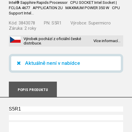
Intel® Sapphire Rapids Processor CPU SOCKET Intel Socket |
FCLGA 4677 APPLICATION 2U MAXIMUM POWER 350 W CPU
Support Intel…
Kód:
3843078
PN:
S5R1
Výrobce:
Supermicro
Záruka:
2 roky
Výrobek pochází z oficiální české
Více informací…
distribuce.
Aktuálně není v nabídce
POPIS PRODUKTU
S5R1