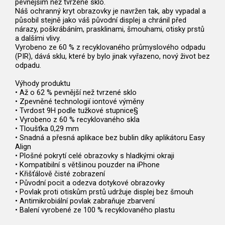
pevnějším než tvrzené sklo.
Náš ochranný kryt obrazovky je navržen tak, aby vypadal a
působil stejně jako váš původní displej a chránil před
nárazy, poškrábáním, prasklinami, šmouhami, otisky prstů
a dalšími vlivy.
Vyrobeno ze 60 % z recyklovaného průmyslového odpadu
(PIR), dává sklu, které by bylo jinak vyřazeno, nový život bez
odpadu.
Výhody produktu
• Až o 62 % pevnější než tvrzené sklo
• Zpevněné technologií iontové výměny
• Tvrdost 9H podle tužkové stupnice§
• Vyrobeno z 60 % recyklovaného skla
• Tloušťka 0,29 mm
• Snadná a přesná aplikace bez bublin díky aplikátoru Easy
Align
• Plošné pokrytí celé obrazovky s hladkými okraji
• Kompatibilní s většinou pouzder na iPhone
• Křišťálově čisté zobrazení
• Původní pocit a odezva dotykové obrazovky
• Povlak proti otiskům prstů udržuje displej bez šmouh
• Antimikrobiální povlak zabraňuje zbarvení
• Balení vyrobené ze 100 % recyklovaného plastu