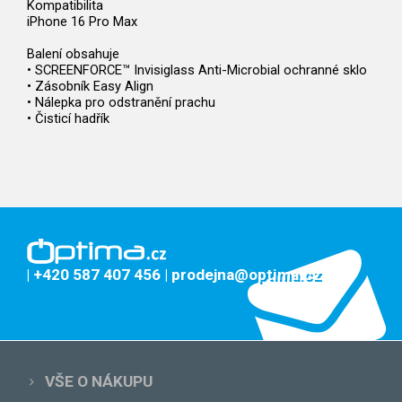
Kompatibilita
iPhone 16 Pro Max
Balení obsahuje
• SCREENFORCE™ Invisiglass Anti-Microbial ochranné sklo
• Zásobník Easy Align
• Nálepka pro odstranění prachu
• Čisticí hadřík
| +420 587 407 456
| prodejna@optima.cz
VŠE O NÁKUPU