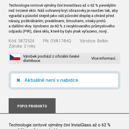
Technologie iontové výměny činí InvisiGlass až o 62 % pevnějším
než tvrzené sklo. Náš ochranný kryt obrazovky je navržen tak, aby
vypadal a působil stejně jako váš původní displej a chránil před
nárazy, poškrábáním, prasklinami, šmouhami, otisky prstů
a dalšími vlivy. Vyrobeno ze 60 % z recyklovaného průmyslového
odpadu (PIR), dává sklu, které by bylo jinak vyřazeno, nový…
Kód:
3872524
PN:
OVA174HQ
Výrobce:
Belkin
Záruka:
2 roky
Výrobek pochází z oficiální české
Více informací…
distribuce.
Aktuálně není v nabídce
POPIS PRODUKTU
Technologie iontové výměny činí InvisiGlass až o 62 %