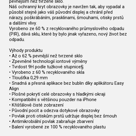
pevnějším než tvrzené sklo.
Náš ochranný kryt obrazovky je navržen tak, aby vypadal a
působil stejně jako váš původní displej a chránil před
nárazy, poškrábáním, prasklinami, šmouhami, otisky prstů
a dalšími vlivy.
Vyrobeno ze 60 % z recyklovaného průmyslového odpadu
(PIR), dává sklu, které by bylo jinak vyřazeno, nový život bez
odpadu.
Výhody produktu
• Až o 62 % pevnější než tvrzené sklo
• Zpevněné technologií iontové výměny
• Tvrdost 9H podle tužkové stupnice§
• Vyrobeno z 60 % recyklovaného skla
• Tloušťka 0,29 mm
• Snadná a přesná aplikace bez bublin díky aplikátoru Easy
Align
• Plošné pokrytí celé obrazovky s hladkými okraji
• Kompatibilní s většinou pouzder na iPhone
• Křišťálově čisté zobrazení
• Původní pocit a odezva dotykové obrazovky
• Povlak proti otiskům prstů udržuje displej bez šmouh
• Antimikrobiální povlak zabraňuje zbarvení
• Balení vyrobené ze 100 % recyklovaného plastu