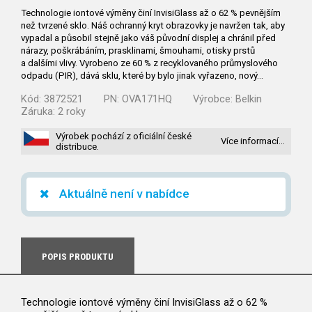
Technologie iontové výměny činí InvisiGlass až o 62 % pevnějším
než tvrzené sklo. Náš ochranný kryt obrazovky je navržen tak, aby
vypadal a působil stejně jako váš původní displej a chránil před
nárazy, poškrábáním, prasklinami, šmouhami, otisky prstů
a dalšími vlivy. Vyrobeno ze 60 % z recyklovaného průmyslového
odpadu (PIR), dává sklu, které by bylo jinak vyřazeno, nový…
Kód:
3872521
PN:
OVA171HQ
Výrobce:
Belkin
Záruka:
2 roky
Výrobek pochází z oficiální české
Více informací…
distribuce.
Aktuálně není v nabídce
POPIS PRODUKTU
Technologie iontové výměny činí InvisiGlass až o 62 %