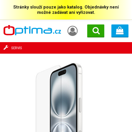
Stránky slouží pouze jako katalog. Objednávky není
možné zadávat ani vyřizovat.
SERVIS