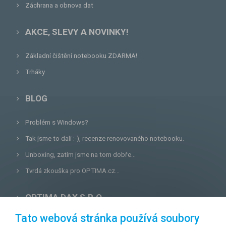
Záchrana a obnova dat
AKCE, SLEVY A NOVINKY!
Základní čištění notebooku ZDARMA!
Trháky
BLOG
Problém s Windows?
Tak jsme to dali :-), recenze renovovaného notebooku.
Unboxing, zatím jsme na tom dobře...
Tvrdá zkouška pro OPTIMA.cz...
OPTIMA DAX S.R.O.
Tato webová stránka používá soubory
Lazecká 46/3, 779 00
Olomouc