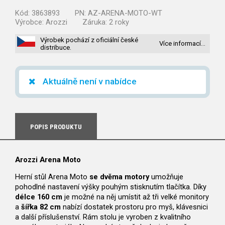
Kód:
3863893
PN:
AZ-ARENA-MOTO-WT
Výrobce:
Arozzi
Záruka:
2 roky
Výrobek pochází z oficiální české
Více informací…
distribuce.
Aktuálně není v nabídce
POPIS PRODUKTU
Arozzi Arena Moto
Herní stůl Arena Moto
se dvěma motory
umožňuje
pohodlné nastavení výšky pouhým stisknutím tlačítka. Díky
délce 160 cm
je možné na něj umístit až tři velké monitory
a
šířka 82 cm
nabízí dostatek prostoru pro myš, klávesnici
a další příslušenství. Rám stolu je vyroben z kvalitního