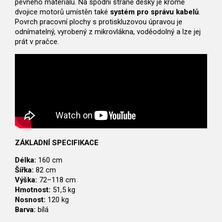
pevného materiálu. Na spodní straně desky je kromě
dvojice motorů umístěn také
systém pro správu kabelů
.
Povrch pracovní plochy s protiskluzovou úpravou je
odnímatelný, vyrobený z mikrovlákna, voděodolný a lze jej
prát v pračce.
ZÁKLADNÍ SPECIFIKACE
Délka:
160 cm
Šířka:
82 cm
Výška:
72–118 cm
Hmotnost:
51,5 kg
Nosnost:
120 kg
Barva:
bílá