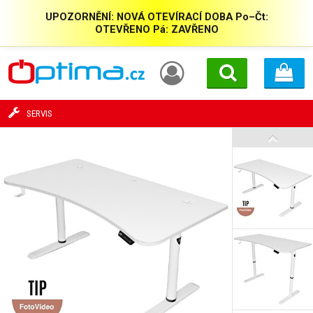
UPOZORNĚNÍ: NOVÁ OTEVÍRACÍ DOBA Po–Čt:
OTEVŘENO Pá: ZAVŘENO
SERVIS