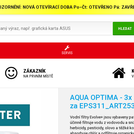
ZORNĚNÍ: NOVÁ OTEVÍRACÍ DOBA Po–Čt: OTEVŘENO Pá: ZAV
HLEDAT
SERVIS
ZÁKAZNÍK
NA PRVNÍM MÍSTĚ
V
AQUA OPTIMA - 3x n
za EPS311_ART253
Vodní filtry Evolve+ jsou vybaveny p
účinně filtruje vodu z vodovodu a sni
herbicidy, pesticidy, olovo a těžké ko
absorbuje chlór a odfiltruje organic