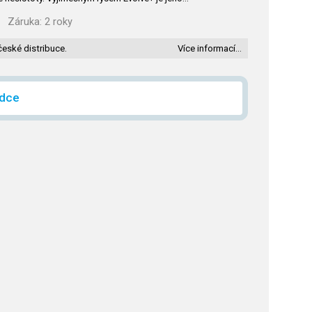
Záruka:
2 roky
české distribuce.
Více informací…
ídce