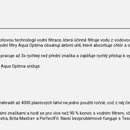
ovou technologií vodní filtrace, která účinně filtruje vodu z vodovodu
odní filtry Aqua Optima obsahují aktivní uhlí, které absorbuje chlór a o
 pracuje až 3x rychleji než přední značka a zajišťuje rychlý přístup k 
 Aqua Optima snižuje:
nahradit až 4000 plastových lahví na jedno použití ročně, což z něj či
edními značkami a hodí se pro více než 90 % konvic s vodním filtrem,
 Maxtra, Brita Maxtra+ a PerfectFit. Navíc bezproblémově funguje s 