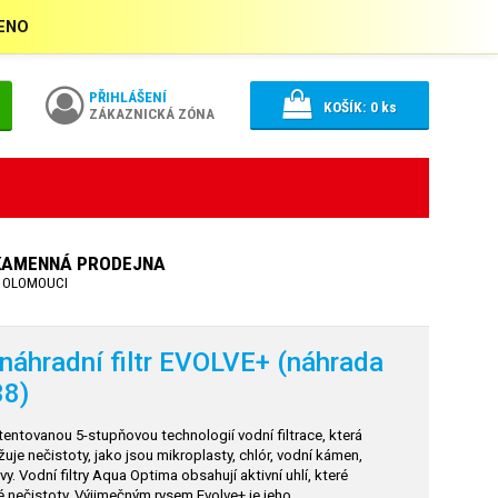
ŘENO
PŘIHLÁŠENÍ
KOŠÍK:
0
ks
ZÁKAZNICKÁ ZÓNA
KAMENNÁ PRODEJNA
 OLOMOUCI
áhradní filtr EVOLVE+ (náhrada
8)
atentovanou 5-stupňovou technologií vodní filtrace, která
žuje nečistoty, jako jsou mikroplasty, chlór, vodní kámen,
vy. Vodní filtry Aqua Optima obsahují aktivní uhlí, které
ké nečistoty. Výjimečným rysem Evolve+ je jeho…