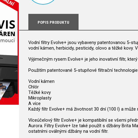
POPIS PRODUKTU
Vodní filtry Evolve+ jsou vybaveny patentovanou 5-stupň
vodní kámen, herbicidy, pesticidy, olovo a těžké kovy. V
Výjimečným rysem Evolve+ je jeho inovativní filtr, který
Použitím patentované 5-stupňové filtrační technologie
Vodní kámen
Chlór
Těžké kovy
Mikroplasty
A více
Každý filtr Evolve+ má životnost 30 dní (100 l) a může 
Víceúčelový filtr Evolve+ je kompatibilní se všemi př
Aurora. Filtry Evolve+ lze také použít s džbány Brita
ostatními oválnými džbány na vodní filtr.