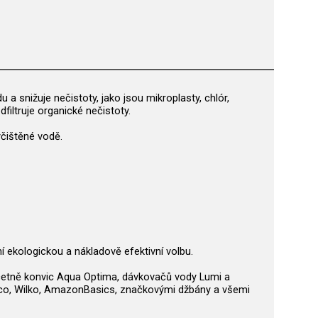
 a snižuje nečistoty, jako jsou mikroplasty, chlór,
dfiltruje organické nečistoty.
vyčištěné vodě.
ní ekologickou a nákladově efektivní volbu.
 včetně konvic Aqua Optima, dávkovačů vody Lumi a
Tesco, Wilko, AmazonBasics, značkovými džbány a všemi