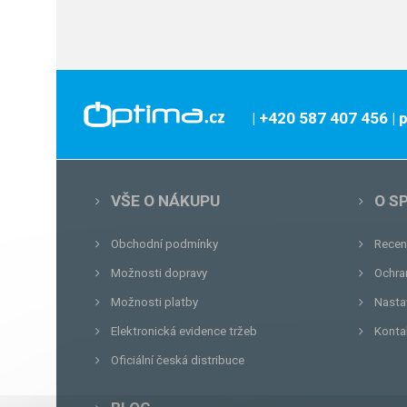
| +420 587 407 456
|
VŠE O NÁKUPU
O S
Obchodní podmínky
Recen
Možnosti dopravy
Ochra
Možnosti platby
Nasta
Elektronická evidence tržeb
Konta
Oficiální česká distribuce