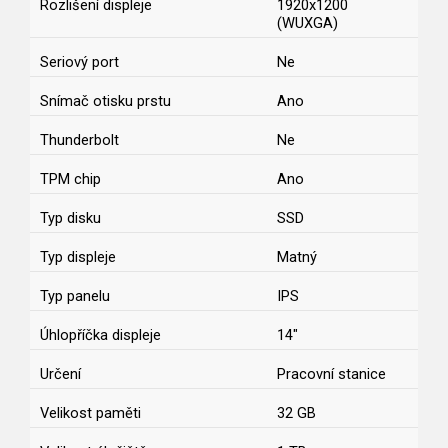
Rozlišení displeje
1920x1200
(WUXGA)
Seriový port
Ne
Snímač otisku prstu
Ano
Thunderbolt
Ne
TPM chip
Ano
Typ disku
SSD
Typ displeje
Matný
Typ panelu
IPS
Úhlopříčka displeje
14"
Určení
Pracovní stanice
Velikost paměti
32 GB