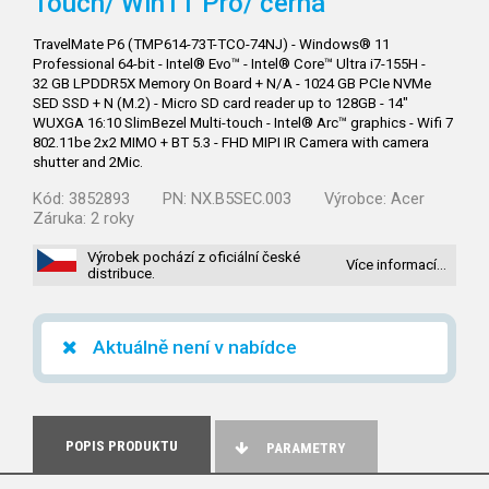
Touch/
Win11 Pro/ černá
TravelMate P6 (TMP614-73T-TCO-74NJ) - Windows® 11
Professional 64-bit - Intel® Evo™ - Intel® Core™ Ultra i7-155H -
32 GB LPDDR5X Memory On Board + N/A - 1024 GB PCIe NVMe
SED SSD + N (M.2) - Micro SD card reader up to 128GB - 14"
WUXGA 16:10 SlimBezel Multi-touch - Intel® Arc™ graphics - Wifi 7
802.11be 2x2 MIMO + BT 5.3 - FHD MIPI IR Camera with camera
shutter and 2Mic.
Kód:
3852893
PN:
NX.B5SEC.003
Výrobce:
Acer
Záruka:
2 roky
Výrobek pochází z oficiální české
Více informací…
distribuce.
Aktuálně není v nabídce
POPIS PRODUKTU
PARAMETRY