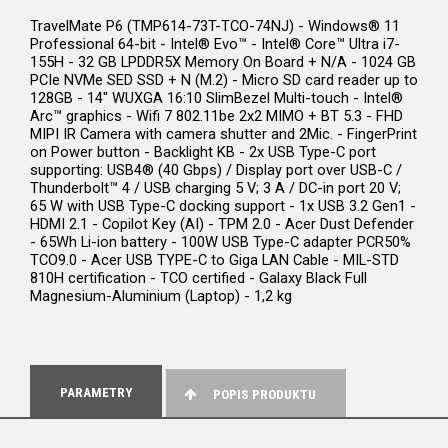
TravelMate P6 (TMP614-73T-TCO-74NJ) - Windows® 11
Professional 64-bit - Intel® Evo™ - Intel® Core™ Ultra i7-
155H - 32 GB LPDDR5X Memory On Board + N/A - 1024 GB
PCIe NVMe SED SSD + N (M.2) - Micro SD card reader up to
128GB - 14" WUXGA 16:10 SlimBezel Multi-touch - Intel®
Arc™ graphics - Wifi 7 802.11be 2x2 MIMO + BT 5.3 - FHD
MIPI IR Camera with camera shutter and 2Mic. - FingerPrint
on Power button - Backlight KB - 2x USB Type-C port
supporting: USB4® (40 Gbps) / Display port over USB-C /
Thunderbolt™ 4 / USB charging 5 V; 3 A / DC-in port 20 V;
65 W with USB Type-C docking support - 1x USB 3.2 Gen1 -
HDMI 2.1 - Copilot Key (AI) - TPM 2.0 - Acer Dust Defender
- 65Wh Li-ion battery - 100W USB Type-C adapter PCR50%
TCO9.0 - Acer USB TYPE-C to Giga LAN Cable - MIL-STD
810H certification - TCO certified - Galaxy Black Full
Magnesium-Aluminium (Laptop) - 1,2 kg
PARAMETRY
POPIS PRODUKTU