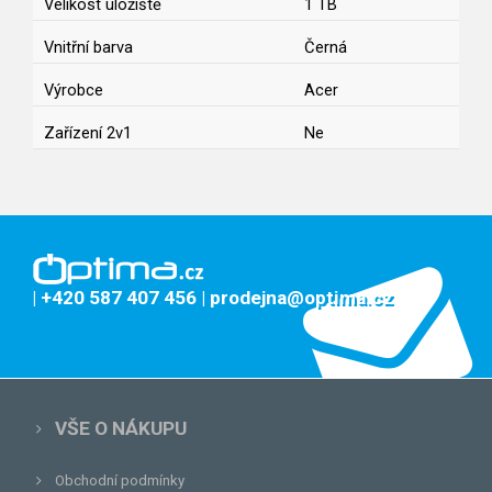
Velikost úložiště
1 TB
Vnitřní barva
Černá
Výrobce
Acer
Zařízení 2v1
Ne
| +420 587 407 456
| prodejna@optima.cz
VŠE O NÁKUPU
Obchodní podmínky