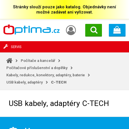
Stránky slouží pouze jako katalog. Objednávky není
možné zadávat ani vyřizovat.
SERVIS
Počítače a kancelář
Počítačové příslušenství a doplňky
Kabely, redukce, konektory, adaptéry, baterie
USB kabely, adaptéry
C-TECH
USB kabely, adaptéry C-TECH