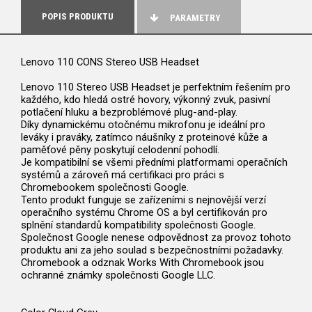
POPIS PRODUKTU
PARAMETRY
Lenovo 110 CONS Stereo USB Headset
Lenovo 110 Stereo USB Headset je perfektním řešením pro
každého, kdo hledá ostré hovory, výkonný zvuk, pasivní
potlačení hluku a bezproblémové plug-and-play.
Díky dynamickému otočnému mikrofonu je ideální pro
leváky i praváky, zatímco náušníky z proteinové kůže a
paměťové pěny poskytují celodenní pohodlí.
Je kompatibilní se všemi předními platformami operačních
systémů a zároveň má certifikaci pro práci s
Chromebookem společnosti Google.
Tento produkt funguje se zařízeními s nejnovější verzí
operačního systému Chrome OS a byl certifikován pro
splnění standardů kompatibility společnosti Google.
Společnost Google nenese odpovědnost za provoz tohoto
produktu ani za jeho soulad s bezpečnostními požadavky.
Chromebook a odznak Works With Chromebook jsou
ochranné známky společnosti Google LLC.