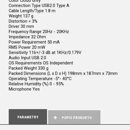
Color Cloud Grey
Connection Type USB2.0 Type A
Cable Length/Type 1.8 m
Weight 137 g
Distortion < 3%
Driver 30 mm
Frequency Range 20Hz - 20KHz
Impedance 32 Ohm
Power Requirement 50 mA
RMS Power 20 mW
Sensitivity 116+/-3 dB at 1KHz/0.179V
Audio Input USB 2.0
OS Requirements OS Independent
Packed Weight 330 g
Packed Dimensions (L x D x H) 198mm x 187mm x 73mm
Operating Temperature -5°- 40°C
Relative Humidity (%) 0 - 95%
Microphone Yes
PARAMETRY
POPIS PRODUKTU