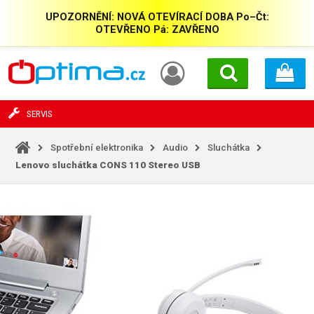
UPOZORNĚNÍ: NOVÁ OTEVÍRACÍ DOBA Po–Čt:
OTEVŘENO Pá: ZAVŘENO
SERVIS
Spotřební elektronika
Audio
Sluchátka
Lenovo sluchátka CONS 110 Stereo USB