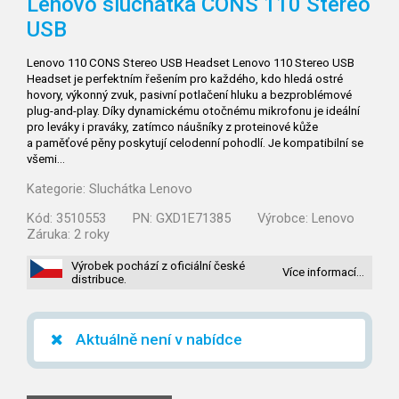
Lenovo sluchátka CONS 110 Stereo
USB
Lenovo 110 CONS Stereo USB Headset Lenovo 110 Stereo USB
Headset je perfektním řešením pro každého, kdo hledá ostré
hovory, výkonný zvuk, pasivní potlačení hluku a bezproblémové
plug-and-play. Díky dynamickému otočnému mikrofonu je ideální
pro leváky i praváky, zatímco náušníky z proteinové kůže
a paměťové pěny poskytují celodenní pohodlí. Je kompatibilní se
všemi…
Kategorie:
Sluchátka Lenovo
Kód:
3510553
PN:
GXD1E71385
Výrobce:
Lenovo
Záruka:
2 roky
Výrobek pochází z oficiální české
Více informací…
distribuce.
Aktuálně není v nabídce