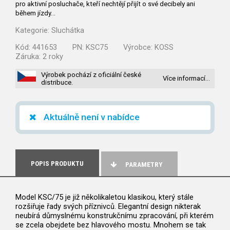
pro aktivní posluchače, kteří nechtějí přijít o své decibely ani
během jízdy…
Kategorie:
Sluchátka
Kód:
441653
PN:
KSC75
Výrobce:
KOSS
Záruka:
2 roky
Výrobek pochází z oficiální české
Více informací…
distribuce.
Aktuálně není v nabídce
POPIS PRODUKTU
PARAMETRY
Model KSC/75 je již několikaletou klasikou, který stále
rozšiřuje řady svých příznivců. Elegantní design nikterak
neubírá důmyslnému konstrukčnímu zpracování, při kterém
se zcela obejdete bez hlavového mostu. Mnohem se tak