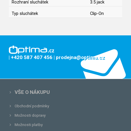
Rozhraní sluchátek
3.5 jack
Typ sluchátek
Clip-On
| +420 587 407 456
| prodejna@optima.cz
VŠE O NÁKUPU
Obchodní podmínky
Možnosti dopravy
Možnosti platby