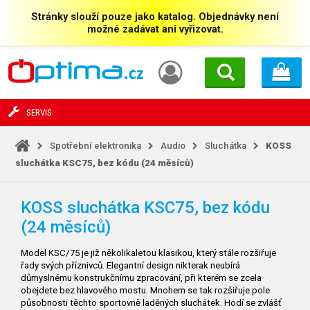
Stránky slouží pouze jako katalog. Objednávky není
možné zadávat ani vyřizovat.
SERVIS
Spotřební elektronika
Audio
Sluchátka
KOSS
sluchátka KSC75, bez kódu (24 měsíců)
KOSS sluchátka KSC75, bez kódu
(24 měsíců)
Model KSC/75 je již několikaletou klasikou, který stále rozšiřuje
řady svých příznivců. Elegantní design nikterak neubírá
důmyslnému konstrukčnímu zpracování, při kterém se zcela
obejdete bez hlavového mostu. Mnohem se tak rozšiřuje pole
působnosti těchto sportovně laděných sluchátek. Hodí se zvlášť