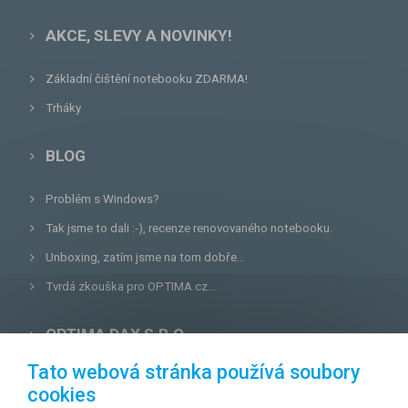
AKCE, SLEVY A NOVINKY!
Základní čištění notebooku ZDARMA!
Trháky
BLOG
Problém s Windows?
Tak jsme to dali :-), recenze renovovaného notebooku.
Unboxing, zatím jsme na tom dobře...
Tvrdá zkouška pro OPTIMA.cz...
OPTIMA DAX S.R.O.
Tato webová stránka používá soubory
Lazecká 46/3, 779 00
Olomouc
cookies
E-mail:
prodejna@optima.cz