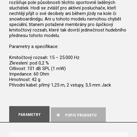
rozšiřuje pole působnosti těchto sportovně laděných
sluchátek. Hodí se zvlášť pro aktivní posluchače, kteří
nechtějí přijít o své decibely ani během jízdy na kole či
snowboardindgu. Ani u tohoto modelu nemohou chybět
speciální, titanem potažené membrány pro špičkový
kmitočtový rozsah, které tak dovrší jedinečnost hudebního
přednesu tohoto modelu.
Parametry a specifikace:
Kmitočtový rozsah: 15 – 25.000 Hz
Zkreslení: pod 0,2 %
Citlivost: 101 dB SPL (1 mW)
Impedance: 60 Ohm
Hmotnost: 42 g
Přívodní kabel: přímý 1,25 m, 2 vstupy, 3,5 mm Jack
PARAMETRY
POPIS PRODUKTU