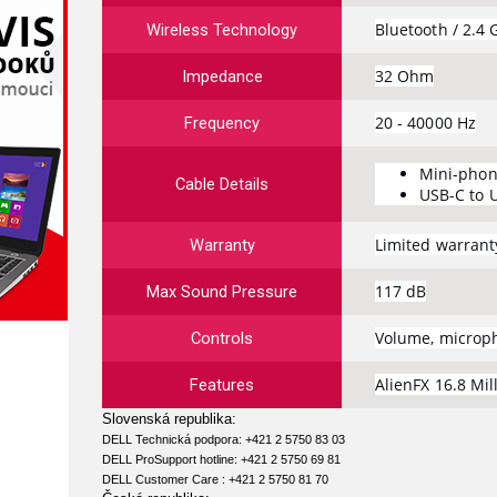
Bluetooth / 2.4
Wireless Technology
32 Ohm
Impedance
20 - 40000 Hz
Frequency
Mini-phon
Cable Details
USB-C to U
Limited warranty
Warranty
117 dB
Max Sound Pressure
Volume, microph
Controls
AlienFX 16.8 Mil
Features
Slovenská republika:
DELL Technická podpora: +421 2 5750 83 03
DELL ProSupport hotline: +421 2 5750 69 81
DELL Customer Care : +421 2 5750 81 70