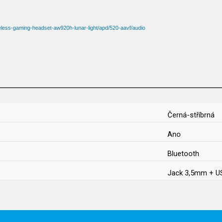
reless-gaming-headset-aw920h-lunar-light/apd/520-aavf/audio
Černá-stříbrná
Ano
Bluetooth
Jack 3,5mm + U