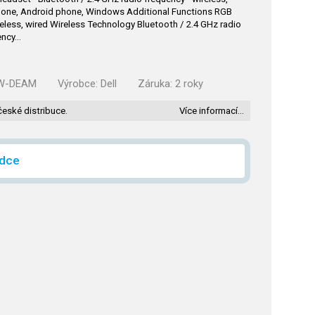
Phone, Android phone, Windows Additional Functions RGB
eless, wired Wireless Technology Bluetooth / 2.4 GHz radio
ency…
W-DEAM
Výrobce:
Dell
Záruka:
2 roky
české distribuce.
Více informací…
ídce