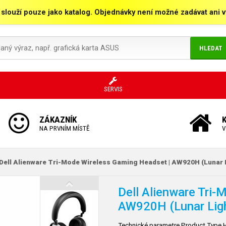
 slouží pouze jako katalog. Objednávky není možné zadávat ani vy
HLEDAT
SERVIS
ZÁKAZNÍK
NA PRVNÍM MÍSTĚ
V
Dell Alienware Tri-Mode Wireless Gaming Headset | AW920H (Lunar 
Dell Alienware Tri
AW920H (Lunar Lig
Technické parametre Product Type He