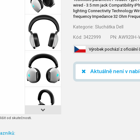
wired - 3.5 mm jack Compatibility i
lighting Connectivity Technology Wir
frequency Impedance 32 Ohm Frequ
Kategorie:
Sluchátka Dell
Kód:
3422999
PN:
AW920H-
Výrobek pochází z oficiální 
Aktuálně není v nab
išit od skutečnosti.
azníků: