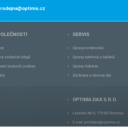
 prodejna@optima.cz
POLEČNOSTI
SERVIS
ze
Opravy notebooků
na osobních údajů
Opravy telefonů a tabletů
vení souborů cookies
Opravy tiskáren
kty
Záchrana a obnova dat
OPTIMA DAX S.R.O.
Lazecká 46/3, 779 00
Olomouc
E-mail:
prodejna@optima.cz