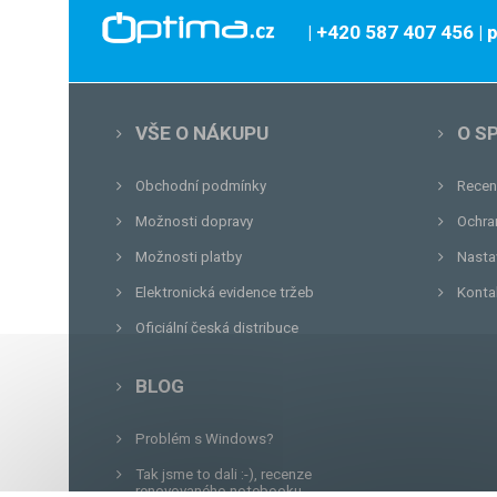
| +420 587 407 456
|
VŠE O NÁKUPU
O S
Obchodní podmínky
Recen
Možnosti dopravy
Ochra
Možnosti platby
Nasta
Elektronická evidence tržeb
Konta
Oficiální česká distribuce
BLOG
Problém s Windows?
Tak jsme to dali :-), recenze
renovovaného notebooku.