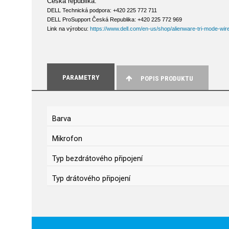
Česká republika:
DELL Technická podpora: +420 225 772 711
DELL ProSupport Česká Republika: +420 225 772 969
Link na výrobcu:
https://www.dell.com/en-us/shop/alienware-tri-mode-wi
PARAMETRY
POPIS PRODUKTU
Barva
Mikrofon
Typ bezdrátového připojení
Typ drátového připojení