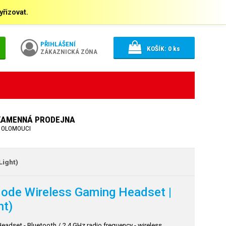
řizovat.
PŘIHLÁŠENÍ
KOŠÍK:
0
ks
ZÁKAZNICKÁ ZÓNA
KAMENNÁ PRODEJNA
 OLOMOUCI
Light)
-Mode Wireless Gaming Headset |
ht)
adset - Bluetooth / 2.4 GHz radio frequency - wireless,