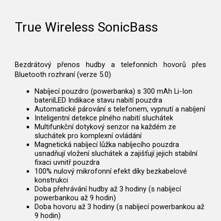
True Wireless SonicBass
Bezdrátový přenos hudby a telefonních hovorů přes
Bluetooth rozhraní (verze 5.0)
Nabíjecí pouzdro (powerbanka) s 300 mAh Li-Ion
bateriíLED Indikace stavu nabití pouzdra
Automatické párování s telefonem, vypnutí a nabíjení
Inteligentní detekce plného nabití sluchátek
Multifunkční dotykový senzor na každém ze
sluchátek pro komplexní ovládání
Magnetická nabíjecí lůžka nabíjecího pouzdra
usnadňují vložení sluchátek a zajišťují jejich stabilní
fixaci uvnitř pouzdra
100% nulový mikrofonní efekt díky bezkabelové
konstrukci
Doba přehrávání hudby až 3 hodiny (s nabíjecí
powerbankou až 9 hodin)
Doba hovoru až 3 hodiny (s nabíjecí powerbankou až
9 hodin)