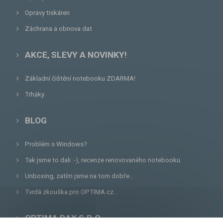
Opravy tiskáren
Záchrana a obnova dat
AKCE, SLEVY A NOVINKY!
Základní čištění notebooku ZDARMA!
Trháky
BLOG
Problém s Windows?
Tak jsme to dali :-), recenze renovovaného notebooku.
Unboxing, zatím jsme na tom dobře...
Tvrdá zkouška pro OPTIMA.cz...
OPTIMA DAX S.R.O.