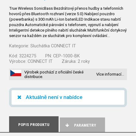
True Wireless SonicBass Bezdrátový přenos hudby a telefonních
hovorů přes Bluetooth rozhraní (verze 5.0) Nabíjecí pouzdro
(powerbanka) s 300 mAh Li-Ion bateriíLED Indikace stavu nabití
pouzdra Automatické párování s telefonem, vypnutí a nabíjení
Inteligentní detekce plného nabití sluchátek Multifunkční dotykový
senzor na každém ze sluchátek pro komplexní ovládání…
Kategorie:
Sluchátka CONNECT IT
Kód:
3224275
PN:
CEP-1000-BK
Výrobce:
CONNECT IT
Záruka:
2 roky
Výrobek pochází z oficiální české
Více informací…
distribuce.
Aktuálně není v nabídce
POPIS PRODUKTU
PARAMETRY