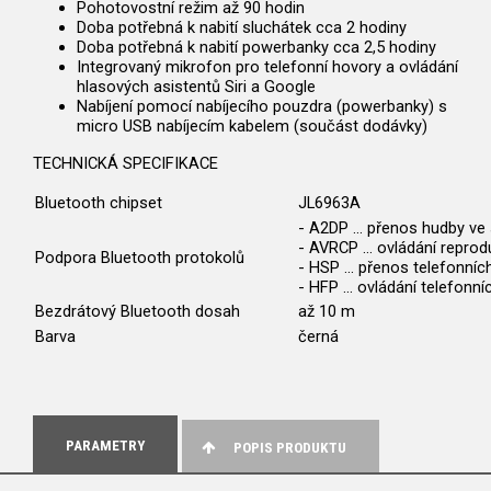
Pohotovostní režim až 90 hodin
Doba potřebná k nabití sluchátek cca 2 hodiny
Doba potřebná k nabití powerbanky cca 2,5 hodiny
Integrovaný mikrofon pro telefonní hovory a ovládání
hlasových asistentů Siri a Google
Nabíjení pomocí nabíjecího pouzdra (powerbanky) s
micro USB nabíjecím kabelem (součást dodávky)
TECHNICKÁ SPECIFIKACE
Bluetooth chipset
JL6963A
- A2DP ... přenos hudby ve 
- AVRCP ... ovládání repro
Podpora Bluetooth protokolů
- HSP ... přenos telefonní
- HFP ... ovládání telefonn
Bezdrátový Bluetooth dosah
až 10 m
Barva
černá
PARAMETRY
POPIS PRODUKTU