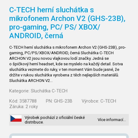
C-TECH herní sluchátka s
mikrofonem Archon V2 (GHS-23B),
pro-gaming, PC/
PS/
XBOX/
ANDROID, černá
C-TECH herní sluchátka s mikrofonem Archon V2 (GHS-23B), pro-
gaming, PC/PS/XBOX/ANDROID, černá Sluchátka C-TECH
ARCHON V2 jsou novou vlajkovou lodí značky. Jedná se
o špičkový herní headset, kde se myslelo na každý detail. Sotva
sluchátka vezmete do ruky, v ten moment Vám bude jasné, že
držíte v rukou sluchátka vyrobena z těch nejlepších materiálů.
Sluchátka ARCHON V2…
Kategorie:
Sluchátka C-TECH
Kód:
3587788
PN:
GHS-23B
Výrobce:
C-TECH
Záruka:
2 roky
Výrobek pochází z oficiální české
Více informací…
distribuce.