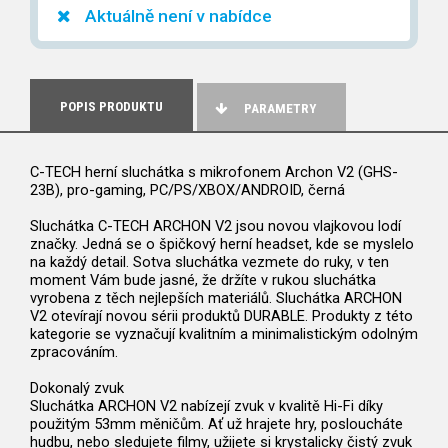
Aktuálně není v nabídce
POPIS PRODUKTU
PARAMETRY
C-TECH herní sluchátka s mikrofonem Archon V2 (GHS-
23B), pro-gaming, PC/PS/XBOX/ANDROID, černá
Sluchátka C-TECH ARCHON V2 jsou novou vlajkovou lodí
značky. Jedná se o špičkový herní headset, kde se myslelo
na každý detail. Sotva sluchátka vezmete do ruky, v ten
moment Vám bude jasné, že držíte v rukou sluchátka
vyrobena z těch nejlepších materiálů. Sluchátka ARCHON
V2 otevírají novou sérii produktů DURABLE. Produkty z této
kategorie se vyznačují kvalitním a minimalistickým odolným
zpracováním.
Dokonalý zvuk
Sluchátka ARCHON V2 nabízejí zvuk v kvalitě Hi-Fi díky
použitým 53mm měničům. Ať už hrajete hry, posloucháte
hudbu, nebo sledujete filmy, užijete si krystalicky čistý zvuk