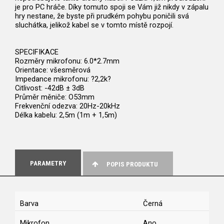
je pro PC hráče. Díky tomuto spoji se Vám již nikdy v zápalu
hry nestane, že byste při prudkém pohybu poničili svá
sluchátka, jelikož kabel se v tomto místě rozpojí.
SPECIFIKACE
Rozměry mikrofonu: 6.0*2.7mm
Orientace: všesměrová
Impedance mikrofonu: ?2,2k?
Citlivost: -42dB ± 3dB
Průměr měniče: O53mm
Frekvenční odezva: 20Hz-20kHz
Délka kabelu: 2,5m (1m + 1,5m)
PARAMETRY
POPIS PRODUKTU
Barva
Černá
Mikrofon
Ano