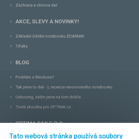
Záchrana a obnova dat
AKCE, SLEVY A NOVINKY!
Základní čištění notebooku ZDARMA!
Trháky
BLOG
Problém s Windows?
Tak jsme to dali :-), recenze renovovaného notebooku.
Unboxing, zatím jsme na tom dobře...
Tvrdá zkouška pro OPTIMA.cz...
OPTIMA DAX S.R.O.
Tato webová stránka používá soubory
Lazecká 46/3, 779 00
Olomouc