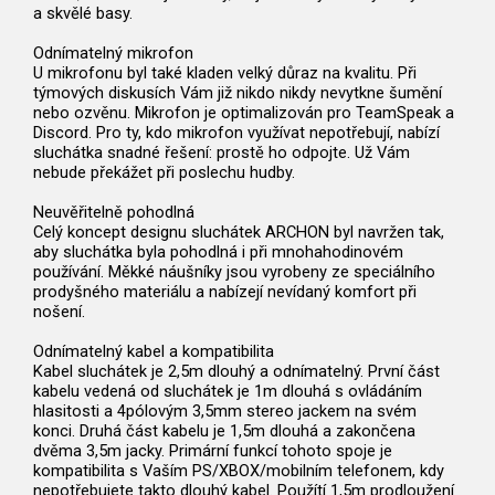
a skvělé basy.
Odnímatelný mikrofon
U mikrofonu byl také kladen velký důraz na kvalitu. Při
týmových diskusích Vám již nikdo nikdy nevytkne šumění
nebo ozvěnu. Mikrofon je optimalizován pro TeamSpeak a
Discord. Pro ty, kdo mikrofon využívat nepotřebují, nabízí
sluchátka snadné řešení: prostě ho odpojte. Už Vám
nebude překážet při poslechu hudby.
Neuvěřitelně pohodlná
Celý koncept designu sluchátek ARCHON byl navržen tak,
aby sluchátka byla pohodlná i při mnohahodinovém
používání. Měkké náušníky jsou vyrobeny ze speciálního
prodyšného materiálu a nabízejí nevídaný komfort při
nošení.
Odnímatelný kabel a kompatibilita
Kabel sluchátek je 2,5m dlouhý a odnímatelný. První část
kabelu vedená od sluchátek je 1m dlouhá s ovládáním
hlasitosti a 4pólovým 3,5mm stereo jackem na svém
konci. Druhá část kabelu je 1,5m dlouhá a zakončena
dvěma 3,5m jacky. Primární funkcí tohoto spoje je
kompatibilita s Vaším PS/XBOX/mobilním telefonem, kdy
nepotřebujete takto dlouhý kabel. Použítí 1,5m prodloužení