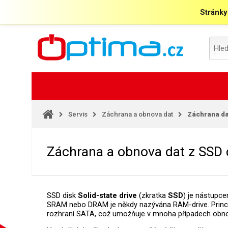
Stránky
Servis
Záchrana a obnova dat
Záchrana da
Záchrana a obnova dat z SSD 
SSD disk
Solid-state drive
(zkratka
SSD
) je nástupc
SRAM nebo DRAM je někdy nazývána RAM-drive. Princip
rozhraní SATA, což umožňuje v mnoha případech obno