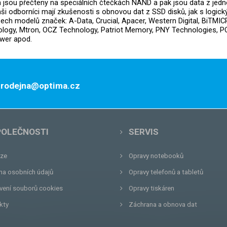
m jsou přečteny na speciálních čtečkách NAND a pak jsou data z jedn
Naši odborníci mají zkušenosti s obnovou dat z SSD disků, jak s logi
h modelů značek: A-Data, Crucial, Apacer, Western Digital, BiTMICR
logy, Mtron, OCZ Technology, Patriot Memory, PNY Technologies, PQI
ower apod.
 prodejna@optima.cz
POLEČNOSTI
SERVIS
ze
Opravy notebooků
na osobních údajů
Opravy telefonů a tabletů
vení souborů cookies
Opravy tiskáren
kty
Záchrana a obnova dat