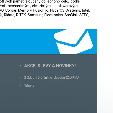
otlivých pamětí sloučeny do jednoho celku podle
ckými, mechanickými, elektrickými a softwarovými
O, Corsair Memory, Fusion io, HyperOS Systems, Intel,
, Ridata, RITEK, Samsung Electronics, SanDisk, STEC,
AKCE, SLEVY A NOVINKY!
Základní čištění notebooku ZDARMA!
Trháky