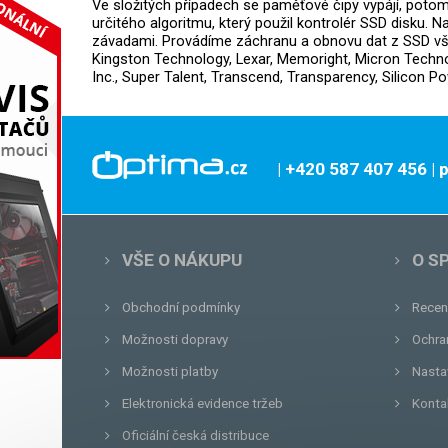
Ve složitých případech se paměťové čipy vypájí, poto
určitého algoritmu, který použil kontrolér SSD disku. 
závadami. Provádíme záchranu a obnovu dat z SSD všec
Kingston Technology, Lexar, Memoright, Micron Techno
Inc., Super Talent, Transcend, Transparency, Silicon P
| +420 587 407 456
|
VŠE O NÁKUPU
O S
Obchodní podmínky
Recen
Možnosti dopravy
Ochra
Možnosti platby
Nasta
Elektronická evidence tržeb
Konta
Oficiální česká distribuce