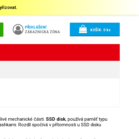
řizovat.
PŘIHLÁŠENÍ
KOŠÍK:
0
ks
ZÁKAZNICKÁ ZÓNA
livé mechanické části.
SSD disk
, používá paměť typu
shkami. Rozdíl spočívá v přítomnosti u SSD disku