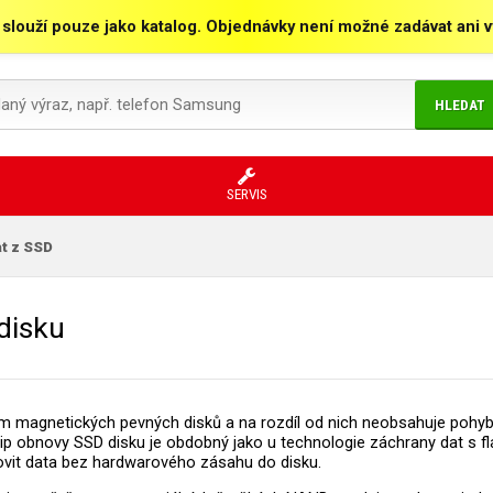
 slouží pouze jako katalog. Objednávky není možné zadávat ani vy
HLEDAT
SERVIS
t z SSD
disku
em magnetických pevných disků a na rozdíl od nich neobsahuje pohyb
 obnovy SSD disku je obdobný jako u technologie záchrany dat s fla
vit data bez hardwarového zásahu do disku.