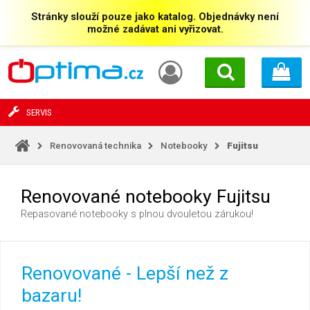
Stránky slouží pouze jako katalog. Objednávky není
možné zadávat ani vyřizovat.
SERVIS
Renovovaná technika
Notebooky
Fujitsu
Renovované notebooky Fujitsu
Repasované notebooky s plnou dvouletou zárukou!
Renovované - Lepší než z
bazaru!