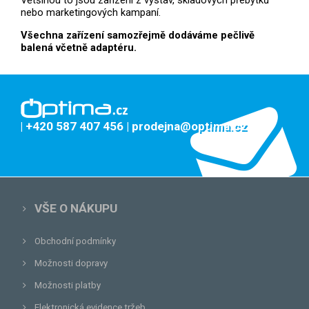
Většinou to jsou zařízení z výstav, skladových přebytků
nebo marketingových kampaní.
Všechna zařízení samozřejmě dodáváme pečlivě
balená včetně adaptéru.
| +420 587 407 456
| prodejna@optima.cz
VŠE O NÁKUPU
Obchodní podmínky
Možnosti dopravy
Možnosti platby
Elektronická evidence tržeb