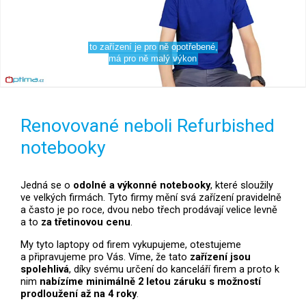
Renovované neboli Refurbished
notebooky
Jedná se o
odolné a výkonné notebooky
, které sloužily
ve velkých firmách. Tyto firmy mění svá zařízení pravidelně
a často je po roce, dvou nebo třech prodávají velice levně
a to
za třetinovou cenu
.
My tyto laptopy od firem vykupujeme, otestujeme
a připravujeme pro Vás. Víme, že tato
zařízení jsou
spolehlivá
, díky svému určení do kanceláří firem a proto k
nim
nabízíme minimálně 2 letou záruku s možností
prodloužení až na 4 roky
.