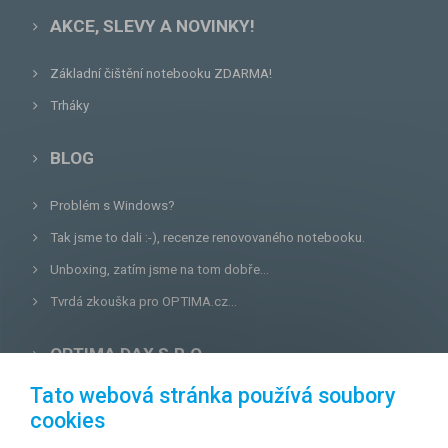
AKCE, SLEVY A NOVINKY!
Základní čištění notebooku ZDARMA!
Trháky
BLOG
Problém s Windows?
Tak jsme to dali :-), recenze renovovaného notebooku.
Unboxing, zatím jsme na tom dobře...
Tvrdá zkouška pro OPTIMA.cz...
OPTIMA DAX S.R.O.
Tato webová stránka používá soubory
Lazecká 46/3, 779 00
Olomouc
cookies
E-mail:
prodejna@optima.cz