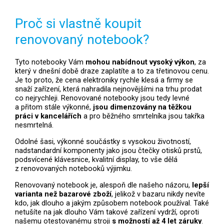
Proč si vlastně koupit
renovovaný notebook?
Tyto notebooky Vám
mohou nabídnout vysoký výkon
, za
který v dnešní době draze zaplatíte a to za třetinovou cenu.
Je to proto, že cena elektroniky rychle klesá a firmy se
snaží zařízení, která nahradila nejnovějšími na trhu prodat
co nejrychleji. Renovované notebooky jsou tedy levné
a přitom stále výkonné,
jsou dimenzovány na těžkou
práci v kancelářích
a pro běžného smrtelníka jsou takřka
nesmrtelná.
Odolné šasi, výkonné součástky s vysokou životností,
nadstandardní komponenty jako jsou čtečky otisků prstů,
podsvícené klávesnice, kvalitní display, to vše dělá
z renovovaných notebooků výjimku.
Renovovaný notebook je, alespoň dle našeho názoru,
lepší
varianta než bazarové zboží
, jelikož v bazaru nikdy nevíte
kdo, jak dlouho a jakým způsobem notebook používal. Také
netušíte na jak dlouho Vám takové zařízení vydrží, oproti
našemu otestovanému stroji
s možností až 4 let záruky
.