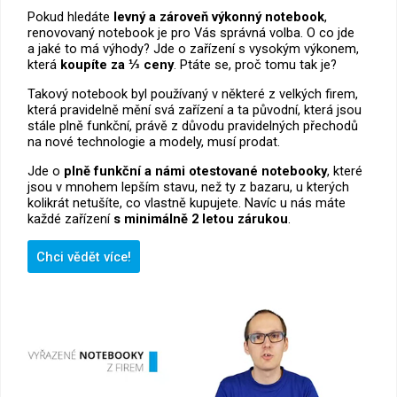
Pokud hledáte
levný a zároveň výkonný notebook
,
renovovaný notebook je pro Vás správná volba. O co jde
a jaké to má výhody? Jde o zařízení s vysokým výkonem,
která
koupíte za ⅓ ceny
. Ptáte se, proč tomu tak je?
Takový notebook byl používaný v některé z velkých firem,
která pravidelně mění svá zařízení a ta původní, která jsou
stále plně funkční, právě z důvodu pravidelných přechodů
na nové technologie a modely, musí prodat.
Jde o
plně funkční a námi otestované notebooky
, které
jsou v mnohem lepším stavu, než ty z bazaru, u kterých
kolikrát netušíte, co vlastně kupujete. Navíc u nás máte
každé zařízení
s minimálně 2 letou zárukou
.
Chci vědět více!