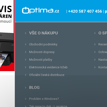
| +420 587 407 456
|
VŠE O NÁKUPU
O S
Obchodní podmínky
Recen
Možnosti dopravy
Ochra
Možnosti platby
Nasta
Elektronická evidence tržeb
Konta
Oficiální česká distribuce
BLOG
Problém s Windows?
Tak jsme to dali :-), recenze