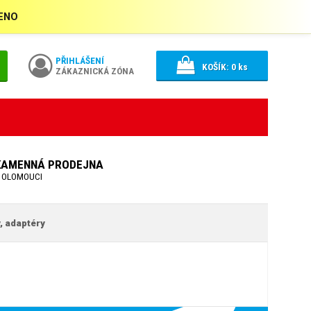
ŘENO
PŘIHLÁŠENÍ
KOŠÍK:
0
ks
ZÁKAZNICKÁ ZÓNA
KAMENNÁ PRODEJNA
 OLOMOUCI
, adaptéry