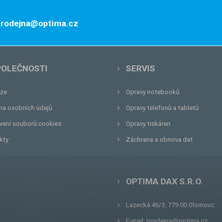
 prodejna@optima.cz
POLEČNOSTI
SERVIS
ze
Opravy notebooků
na osobních údajů
Opravy telefonů a tabletů
vení souborů cookies
Opravy tiskáren
kty
Záchrana a obnova dat
OPTIMA DAX S.R.O.
Lazecká 46/3, 779 00
Olomouc
E-mail:
prodejna@optima.cz