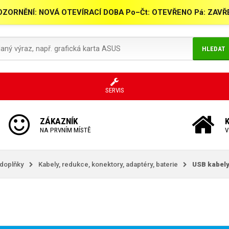
ZORNĚNÍ: NOVÁ OTEVÍRACÍ DOBA Po–Čt: OTEVŘENO Pá: ZAV
HLEDAT
SERVIS
ZÁKAZNÍK
NA PRVNÍM MÍSTĚ
V
 doplňky
Kabely, redukce, konektory, adaptéry, baterie
USB kabely