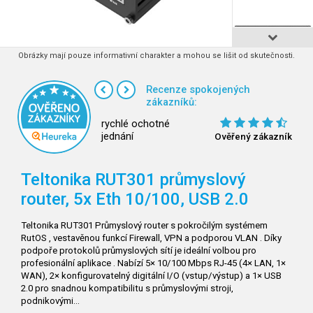
Obrázky mají pouze informativní charakter a mohou se lišit od skutečnosti.
Recenze spokojených
zákazníků:
rychlé ochotné
jednání
Ověřený zákazník
Teltonika RUT301 průmyslový
router, 5x Eth 10/100, USB 2.0
Teltonika RUT301 Průmyslový router s pokročilým systémem
RutOS , vestavěnou funkcí Firewall, VPN a podporou VLAN . Díky
podpoře protokolů průmyslových sítí je ideální volbou pro
profesionální aplikace . Nabízí 5× 10/100 Mbps RJ-45 (4× LAN, 1×
WAN), 2× konfigurovatelný digitální I/O (vstup/výstup) a 1× USB
2.0 pro snadnou kompatibilitu s průmyslovými stroji,
podnikovými…