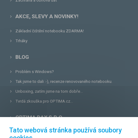
Záchrana a obnova dat
AKCE, SLEVY A NOVINKY!
Základní čištění notebooku ZDARMA!
Trháky
BLOG
Problém s Windows?
Tak jsme to dali :-), recenze renovovaného notebooku.
Unboxing, zatím jsme na tom dobře...
Tvrdá zkouška pro OPTIMA.cz...
OPTIMA DAX S.R.O.
Tato webová stránka používá soubory
Lazecká 46/3, 779 00
Olomouc
cookies