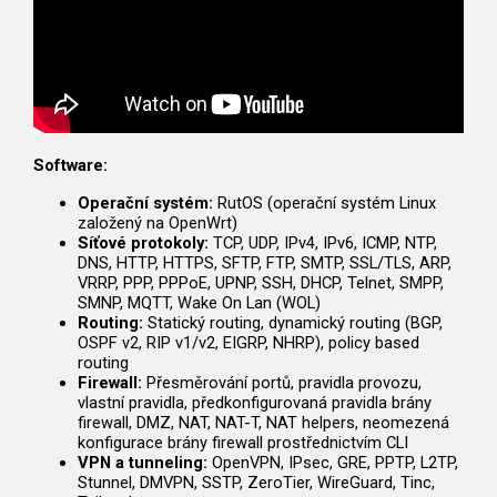
Software:
Operační systém:
RutOS (operační systém Linux
založený na OpenWrt)
Síťové protokoly:
TCP, UDP, IPv4, IPv6, ICMP, NTP,
DNS, HTTP, HTTPS, SFTP, FTP, SMTP, SSL/TLS, ARP,
VRRP, PPP, PPPoE, UPNP, SSH, DHCP, Telnet, SMPP,
SMNP, MQTT, Wake On Lan (WOL)
Routing:
Statický routing, dynamický routing (BGP,
OSPF v2, RIP v1/v2, EIGRP, NHRP), policy based
routing
Firewall:
Přesměrování portů, pravidla provozu,
vlastní pravidla, předkonfigurovaná pravidla brány
firewall, DMZ, NAT, NAT-T, NAT helpers, neomezená
konfigurace brány firewall prostřednictvím CLI
VPN a tunneling:
OpenVPN, IPsec, GRE, PPTP, L2TP,
Stunnel, DMVPN, SSTP, ZeroTier, WireGuard, Tinc,