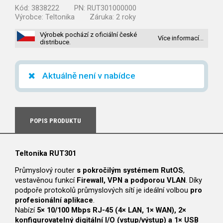
Kód:
3838222
PN:
RUT301000000
Výrobce:
Teltonika
Záruka:
2 roky
Výrobek pochází z oficiální české
Více informací…
distribuce.
Aktuálně není v nabídce
POPIS PRODUKTU
Teltonika RUT301
Průmyslový router
s pokročilým systémem RutOS
,
vestavěnou funkcí
Firewall, VPN a podporou VLAN
. Díky
podpoře protokolů průmyslových sítí je ideální volbou
pro
profesionální aplikace
.
Nabízí
5× 10/100 Mbps RJ-45 (4× LAN, 1× WAN), 2×
konfigurovatelný digitální I/O (vstup/výstup) a 1× USB