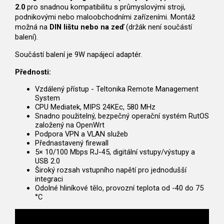
2.0
pro snadnou kompatibilitu s průmyslovými stroji,
podnikovými nebo maloobchodními zařízeními. Montáž
možná na
DIN lištu nebo na zeď
(držák není součástí
balení).
Součástí balení je 9W napájecí adaptér.
Přednosti:
Vzdálený přístup - Teltonika Remote Management
System
CPU Mediatek, MIPS 24KEc, 580 MHz
Snadno použitelný, bezpečný operační systém RutOS
založený na OpenWrt
Podpora VPN a VLAN služeb
Přednastavený firewall
5× 10/100 Mbps RJ-45, digitální vstupy/výstupy a
USB 2.0
Široký rozsah vstupního napětí pro jednodušší
integraci
Odolné hliníkové tělo, provozní teplota od -40 do 75
°C