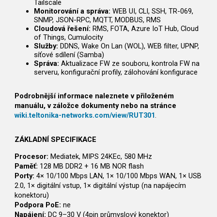
Tailscale
Monitorování a správa:
WEB UI, CLI, SSH, TR-069,
SNMP, JSON-RPC, MQTT, MODBUS, RMS
Cloudová řešení:
RMS, FOTA, Azure IoT Hub, Cloud
of Things, Cumulocity
Služby:
DDNS, Wake On Lan (WOL), WEB filter, UPNP,
síťové sdílení (Samba)
Správa:
Aktualizace FW ze souboru, kontrola FW na
serveru, konfigurační profily, zálohování konfigurace
Podrobnější informace naleznete v přiloženém
manuálu, v záložce dokumenty nebo na stránce
wiki.teltonika-networks.com/view/RUT301
.
ZÁKLADNÍ SPECIFIKACE
Procesor:
Mediatek, MIPS 24KEc, 580 MHz
Paměť:
128 MB DDR2 + 16 MB NOR flash
Porty:
4× 10/100 Mbps LAN, 1× 10/100 Mbps WAN, 1× USB
2.0, 1× digitální vstup, 1× digitální výstup (na napájecím
konektoru)
Podpora PoE:
ne
Napájení:
DC 9–30 V (4pin průmyslový konektor)