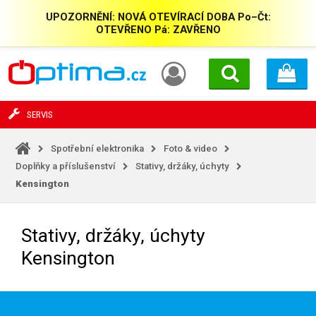
UPOZORNĚNÍ: NOVÁ OTEVÍRACÍ DOBA Po–Čt:
OTEVŘENO Pá: ZAVŘENO
SERVIS
Spotřební elektronika
Foto & video
Doplňky a příslušenství
Stativy, držáky, úchyty
Kensington
Stativy, držáky, úchyty
Kensington