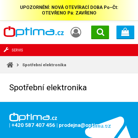
UPOZORNĚNÍ: NOVÁ OTEVÍRACÍ DOBA Po–Čt:
OTEVŘENO Pá: ZAVŘENO
SERVIS
Spotřební elektronika
Spotřební elektronika
| +420 587 407 456
| prodejna@optima.cz