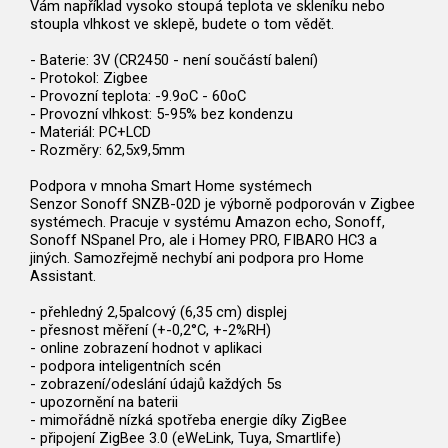
Vám například vysoko stoupá teplota ve skleníku nebo
stoupla vlhkost ve sklepě, budete o tom vědět.
- Baterie: 3V (CR2450 - není součástí balení)
- Protokol: Zigbee
- Provozní teplota: -9.9oC - 60oC
- Provozní vlhkost: 5-95% bez kondenzu
- Materiál: PC+LCD
- Rozměry: 62,5x9,5mm
Podpora v mnoha Smart Home systémech
Senzor Sonoff SNZB-02D je výborně podporován v Zigbee
systémech. Pracuje v systému Amazon echo, Sonoff,
Sonoff NSpanel Pro, ale i Homey PRO, FIBARO HC3 a
jiných. Samozřejmě nechybí ani podpora pro Home
Assistant.
- přehledný 2,5palcový (6,35 cm) displej
- přesnost měření (+-0,2°C, +-2%RH)
- online zobrazení hodnot v aplikaci
- podpora inteligentních scén
- zobrazení/odeslání údajů každých 5s
- upozornění na baterii
- mimořádně nízká spotřeba energie díky ZigBee
- připojení ZigBee 3.0 (eWeLink, Tuya, Smartlife)