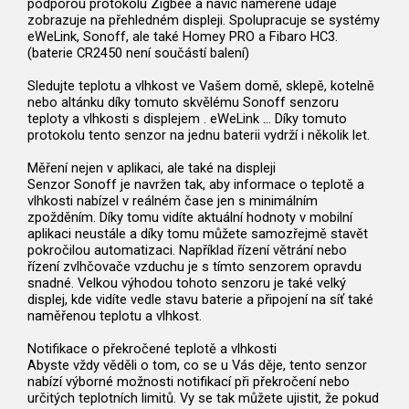
podporou protokolu Zigbee a navíc naměřené údaje
zobrazuje na přehledném displeji. Spolupracuje se systémy
eWeLink, Sonoff, ale také Homey PRO a Fibaro HC3.
(baterie CR2450 není součástí balení)
Sledujte teplotu a vlhkost ve Vašem domě, sklepě, kotelně
nebo altánku díky tomuto skvělému Sonoff senzoru
teploty a vlhkosti s displejem . eWeLink ... Díky tomuto
protokolu tento senzor na jednu baterii vydrží i několik let.
Měření nejen v aplikaci, ale také na displeji
Senzor Sonoff je navržen tak, aby informace o teplotě a
vlhkosti nabízel v reálném čase jen s minimálním
zpožděním. Díky tomu vidíte aktuální hodnoty v mobilní
aplikaci neustále a díky tomu můžete samozřejmě stavět
pokročilou automatizaci. Například řízení větrání nebo
řízení zvlhčovače vzduchu je s tímto senzorem opravdu
snadné. Velkou výhodou tohoto senzoru je také velký
displej, kde vidíte vedle stavu baterie a připojení na síť také
naměřenou teplotu a vlhkost.
Notifikace o překročené teplotě a vlhkosti
Abyste vždy věděli o tom, co se u Vás děje, tento senzor
nabízí výborné možnosti notifikací při překročení nebo
určitých teplotních limitů. Vy se tak můžete ujistit, že pokud