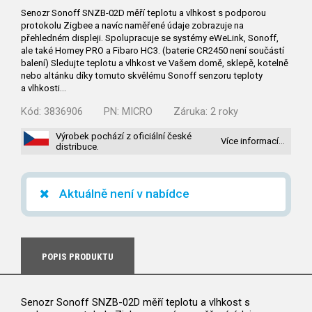
Senozr Sonoff SNZB-02D měří teplotu a vlhkost s podporou
protokolu Zigbee a navíc naměřené údaje zobrazuje na
přehledném displeji. Spolupracuje se systémy eWeLink, Sonoff,
ale také Homey PRO a Fibaro HC3. (baterie CR2450 není součástí
balení) Sledujte teplotu a vlhkost ve Vašem domě, sklepě, kotelně
nebo altánku díky tomuto skvělému Sonoff senzoru teploty
a vlhkosti…
Kód:
3836906
PN:
MICRO
Záruka:
2 roky
Výrobek pochází z oficiální české
Více informací…
distribuce.
Aktuálně není v nabídce
POPIS PRODUKTU
Senozr Sonoff SNZB-02D měří teplotu a vlhkost s