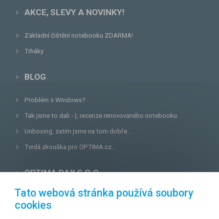
AKCE, SLEVY A NOVINKY!
Základní čištění notebooku ZDARMA!
Trháky
BLOG
Problém s Windows?
Tak jsme to dali :-), recenze renovovaného notebooku.
Unboxing, zatím jsme na tom dobře...
Tvrdá zkouška pro OPTIMA.cz...
OPTIMA DAX S.R.O.
Tato webová stránka používá soubory
Lazecká 46/3, 779 00
Olomouc
cookies
E-mail:
prodejna@optima.cz