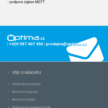
- podpora zigbee MQTT
| +420 587 407 456
| prodejna@optima.cz
VŠE O NÁKUPU
Obchodní podmínky
Možnosti dopravy
Možnosti platby
Elektronická evidence tržeb