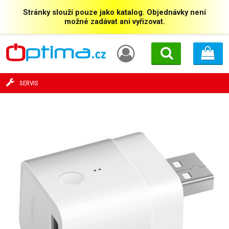
Stránky slouží pouze jako katalog. Objednávky není
možné zadávat ani vyřizovat.
SERVIS