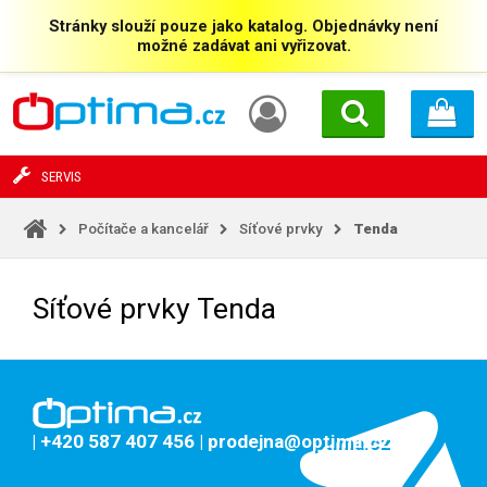
Stránky slouží pouze jako katalog. Objednávky není
možné zadávat ani vyřizovat.
SERVIS
Počítače a kancelář
Síťové prvky
Tenda
Síťové prvky Tenda
| +420 587 407 456
| prodejna@optima.cz