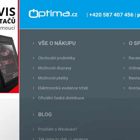
| +420 587 407 456
|
VŠE O NÁKUPU
O S
Obchodní podmínky
Recen
Možnosti dopravy
Ochra
Možnosti platby
Nasta
Elektronická evidence tržeb
Konta
Oficiální česká distribuce
BLOG
Problém s Windows?
Tak jsme to dali :-), recenze