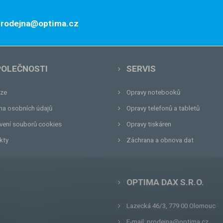
 prodejna@optima.cz
POLEČNOSTI
SERVIS
ze
Opravy notebooků
na osobních údajů
Opravy telefonů a tabletů
vení souborů cookies
Opravy tiskáren
kty
Záchrana a obnova dat
OPTIMA DAX S.R.O.
Lazecká 46/3, 779 00
Olomouc
E-mail:
prodejna@optima.cz