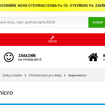
ZORNĚNÍ: NOVÁ OTEVÍRACÍ DOBA Po–Čt: OTEVŘENO Pá: ZAV
HLEDAT
SERVIS
ZÁKAZNÍK
NA PRVNÍM MÍSTĚ
V
Disky a řadiče
Příslušenství pro disky
Supermicro
micro