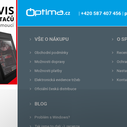
| +420 587 407 456
|
VŠE O NÁKUPU
O S
Obchodní podmínky
Recen
Možnosti dopravy
Ochra
Možnosti platby
Nasta
Elektronická evidence tržeb
Konta
Oficiální česká distribuce
BLOG
Problém s Windows?
Tak jsme to dali :-), recenze