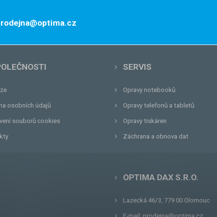
 prodejna@optima.cz
POLEČNOSTI
SERVIS
ze
Opravy notebooků
na osobních údajů
Opravy telefonů a tabletů
vení souborů cookies
Opravy tiskáren
kty
Záchrana a obnova dat
OPTIMA DAX S.R.O.
Lazecká 46/3, 779 00
Olomouc
E-mail:
prodejna@optima.cz