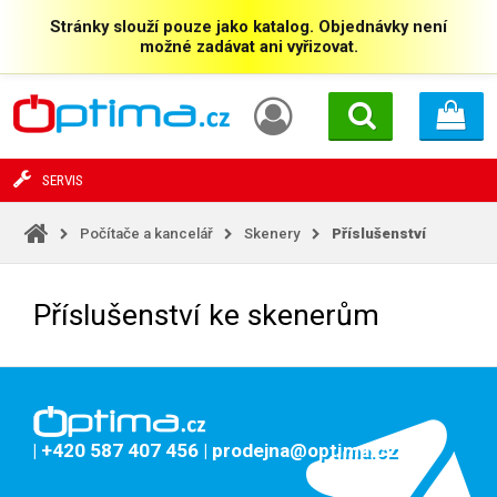
Stránky slouží pouze jako katalog. Objednávky není
možné zadávat ani vyřizovat.
SERVIS
Počítače a kancelář
Skenery
Příslušenství
Příslušenství ke skenerům
| +420 587 407 456
| prodejna@optima.cz