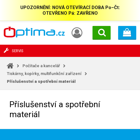
UPOZORNĚNÍ: NOVÁ OTEVÍRACÍ DOBA Po–Čt:
OTEVŘENO Pá: ZAVŘENO
SERVIS
Počítače a kancelář
Tiskárny, kopírky, multifunkční zařízení
Příslušenství a spotřební materiál
Příslušenství a spotřební
materiál