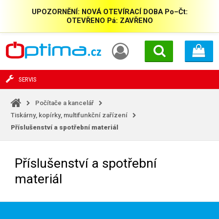
UPOZORNĚNÍ: NOVÁ OTEVÍRACÍ DOBA Po–Čt:
OTEVŘENO Pá: ZAVŘENO
SERVIS
Počítače a kancelář
Tiskárny, kopírky, multifunkční zařízení
Příslušenství a spotřební materiál
Příslušenství a spotřební
materiál